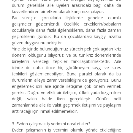
durum genellikle aile üyeleri arasındaki bağı daha da
kuvvetlendiren bir etken olarak karşımıza çıkıyor.
Bu süreçte çocuklarla ilişkilerde genelde olumlu
gelişmeler gözlemlendi. Özellikle erkeklerin/babaların
çocuklarıyla daha fazla ilgilendiklerini, daha fazla zaman
geçirdiklerini gördük. Bu da çocuklardaki kaygıyı azaltıp
güven duygusunu pekiştirdi.
Yine de içinde bulunduğumuz sürecin pek çok açıdan kriz
dönemi olduğunu biliyoruz. Ve bu tür kriz dönemlerinde
bireylerin vereceği tepkiler farklılaşabilmektedir. Aile
içinde de daha önce hiç görülmeyen kaygı ve stres
tepkileri gözlemlenebiliyor. Buna paralel olarak da bu
durumların aileye zarar verebildiğini de görüyoruz. Bunu
engellemek için aile içinde iletişime çok önem vermek
gerekir. Doğru ve etkili bir iletişim, öfkeli yada kızgın iken
değil, sakin halde iken gerçekleşir. Günün belli
zamanlarında aile ile vakit geçirmek iletişimi ve paylaşımı
arttıracağı için ihmal edilmemelidir.
3.
Evden çalışmak iş verimini nasıl etkiler?
Evden çalışmanın iş verimini olumlu yönde etkilediğine