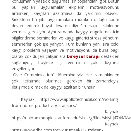
konuşmanın yasak olduğu ‘nasılsın toplantıları’ gibi. Bütün
bu yapılan uygulamalar ekiplerin motivasyonunu
artırırken, kaygıları azaltmaya da yardımcı oluyor.
Şirketlerin bu gibi uygulamalara mümkün olduğu kadar
devam ederek ‘hayat devam ediyor’ mesajını ekiplerine
vermesi gerekiyor. Aynı zamanda kaygıyı engellemek için
bilgilendirme seminerleri ve kaygı giderici stress yönetimi
seminerleri çok işe yarıyor. Tüm bunların yanı sıra ciddi
kaygı problemi yaşayan ve motivasyonu da buna bağlı
olarak çok düşen çalışanlara
bireysel terapi
destekleri
sağlanıyor, böylece iş veriminin çok düşmesi
engelleniyor.
“Over Comminication” dönemindeyiz. Her zamankinden
çok iletişimde olunması gereken bir zamandayız.
İletişimde olmak da kaygıyı azaltan bir unsur.
Kaynak: https://www.apollotechnical.com/working-
from-home-productivity-statistics/
Kaynak:
https://nbloom.people.stanford.edu/sites/g/files/sbiybj4746/f/
Kaynak:
https://www.dbe.com.tr/tr/kurumsal/11/uzaktan-