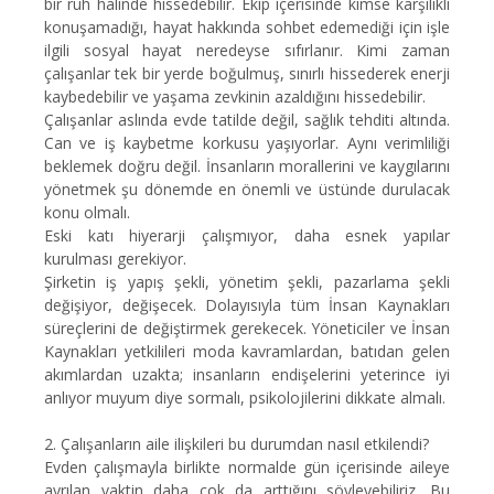
bir ruh halinde hissedebilir. Ekip içerisinde kimse karşılıklı
konuşamadığı, hayat hakkında sohbet edemediği için işle
ilgili sosyal hayat neredeyse sıfırlanır. Kimi zaman
çalışanlar tek bir yerde boğulmuş, sınırlı hissederek enerji
kaybedebilir ve yaşama zevkinin azaldığını hissedebilir.
Çalışanlar aslında evde tatilde değil, sağlık tehditi altında.
Can ve iş kaybetme korkusu yaşıyorlar. Aynı verimliliği
beklemek doğru değil. İnsanların morallerini ve kaygılarını
yönetmek şu dönemde en önemli ve üstünde durulacak
konu olmalı.
Eski katı hiyerarji çalışmıyor, daha esnek yapılar
kurulması gerekiyor.
Şirketin iş yapış şekli, yönetim şekli, pazarlama şekli
değişiyor, değişecek. Dolayısıyla tüm İnsan Kaynakları
süreçlerini de değiştirmek gerekecek. Yöneticiler ve İnsan
Kaynakları yetkilileri moda kavramlardan, batıdan gelen
akımlardan uzakta; insanların endişelerini yeterince iyi
anlıyor muyum diye sormalı, psikolojilerini dikkate almalı.
2.
Çalışanların aile ilişkileri bu durumdan nasıl etkilendi?
Evden çalışmayla birlikte normalde gün içerisinde aileye
ayrılan vaktin daha çok da arttığını söyleyebiliriz. Bu