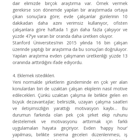
dair elimizde birçok araştırma var. Örnek vermek
gerekirse son dönemde yapılan bir araştırmada ortaya
çıkan sonuçlara göre; evde çalışanlar günlerinin 10
dakikadan daha azını verimsiz kullanıyor, ofisten
çalışanlara göre haftada 1 gün daha fazla çalışıyor ve
yüzde 47’ye varan bir oranda daha üretken oluyor.
Stanford Üniversitesi’nin 2015 yılında 16 bin çalışan
üzerinde yaptığı bir araştırma da bu sonuçları doğruluyor.
Yapılan araştırma evden çalışmanın üretkenliği yüzde 13
oranında arttırdığını ifade ediyordu.
4.
Eklemek istedikleri.
Yeni normalde şirketlerin gündeminde en çok yer alan
konulardan biri de uzaktan çalışan ekiplerin nasıl motive
edilecekleri. Çünkü uzaktan çalışma ile birlikte gelen en
büyük dezavantajlar; belirsizlik, uzayan çalışma saatleri
ve iletişimsizliğin yarattığı motivasyon kaybı… Bu
durumun farkında olan pek çok şirket ekip ruhunu
destelemek ve motivasyonu arttırmak için farklı
uygulamaları hayata geçiriyor. Evden ‘happy hour’
yapılması, birlikte sinema geceleri düzenlenmesi, iş