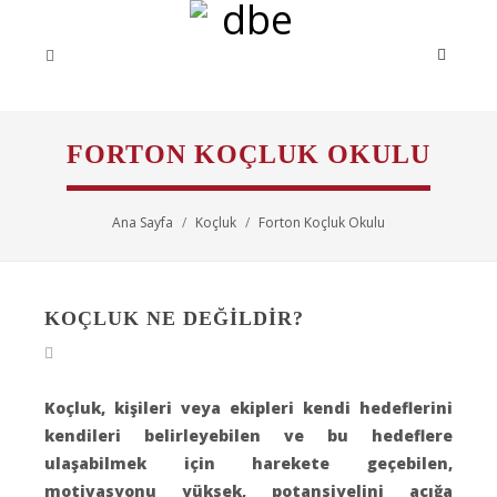
FORTON KOÇLUK OKULU
Ana Sayfa
Koçluk
Forton Koçluk Okulu
KOÇLUK NE DEĞİLDİR?
Koçluk, kişileri veya ekipleri kendi hedeflerini
kendileri belirleyebilen ve bu hedeflere
ulaşabilmek için harekete geçebilen,
motivasyonu yüksek, potansiyelini açığa