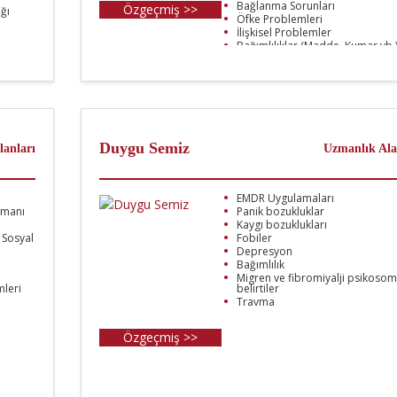
Bağlanma Sorunları
Özgeçmiş >>
ğı
Öfke Problemleri
İlişkisel Problemler
Bağımlılıklar (Madde, Kumar vb.
Psikosomatik Problemler (Migr
vb.)
Moxo Dikkat Ölçme Testi Uygul
Duygu Semiz
lanları
Uzmanlık Ala
EMDR Uygulamaları
şmanı
Panik bozukluklar
Kaygı bozuklukları
 Sosyal
Fobiler
Depresyon
Bağımlılık
Migren ve fibromiyalji psikosom
leri
belirtiler
Travma
Özgeçmiş >>