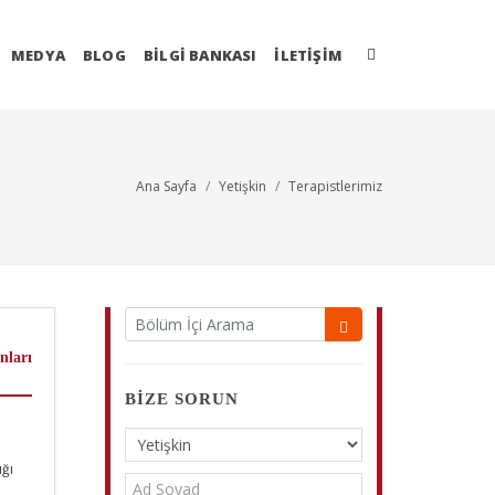
MEDYA
BLOG
BİLGİ BANKASI
İLETIŞIM
Ana Sayfa
Yetişkin
Terapistlerimiz
nları
BIZE SORUN
ığı