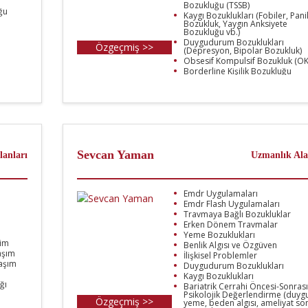
Bozukluğu (TSSB)
ğu
Kaygı Bozuklukları (Fobiler, Pani
Bozukluk, Yaygın Anksiyete
Bozukluğu vb.)
Duygudurum Bozuklukları
Özgeçmiş >>
(Depresyon, Bipolar Bozukluk)
Obsesif Kompulsif Bozukluk (OK
Borderline Kişilik Bozukluğu
İlişki Problemleri ve Bağlanma
Sorunları
Aile İçi İletişim Problemleri
Duygu Düzenleme Problemleri
Kayıp ve Yas Süreçleri
Yeme Bozuklukları
Bağımlılıklar
Psikosomatik Problemler
Sevcan Yaman
lanları
Uzmanlık Ala
Emdr Uygulamaları
Emdr Flash Uygulamaları
Travmaya Bağlı Bozukluklar
Erken Dönem Travmalar
Yeme Bozuklukları
tim
Benlik Algısı ve Özgüven
aşım
İlişkisel Problemler
aşım
Duygudurum Bozuklukları
Kaygı Bozuklukları
ğı
Bariatrik Cerrahi Öncesi-Sonrası
Psikolojik Değerlendirme (duyg
Özgeçmiş >>
yeme, beden algısı, ameliyat so