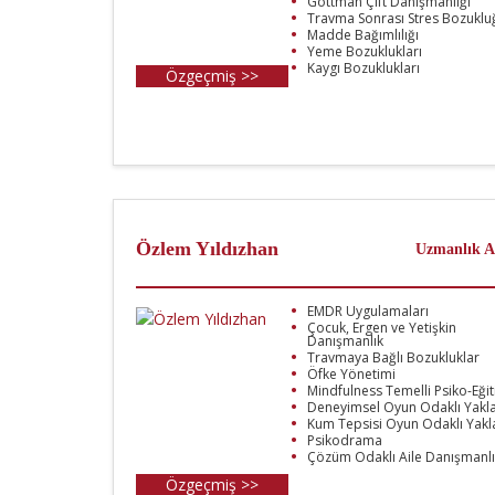
Gottman Çift Danışmanlığı
Travma Sonrası Stres Bozuklu
Madde Bağımlılığı
Yeme Bozuklukları
Kaygı Bozuklukları
Özgeçmiş >>
Özlem Yıldızhan
Uzmanlık A
EMDR Uygulamaları
Çocuk, Ergen ve Yetişkin
Danışmanlık
Travmaya Bağlı Bozukluklar
Öfke Yönetimi
Mindfulness Temelli Psiko-Eği
Deneyimsel Oyun Odaklı Yakl
Kum Tepsisi Oyun Odaklı Yakl
Psikodrama
Çözüm Odaklı Aile Danışmanlı
Özgeçmiş >>