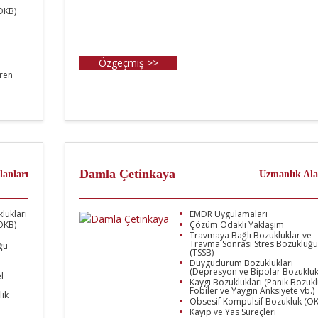
OKB)
Özgeçmiş >>
ren
ı
Damla Çetinkaya
lanları
Uzmanlık Ala
lukları
EMDR Uygulamaları
OKB)
Çözüm Odaklı Yaklaşım
Travmaya Bağlı Bozukluklar ve
Travma Sonrası Stres Bozukluğu
ğu
(TSSB)
Duygudurum Bozuklukları
(Depresyon ve Bipolar Bozukluk
l
Kaygı Bozuklukları (Panik Bozukl
Fobiler ve Yaygın Anksiyete vb.)
lık
Obsesif Kompulsif Bozukluk (OK
Kayıp ve Yas Süreçleri