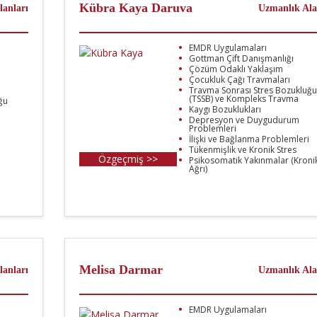
Kübra Kaya Daruva
lanları
Uzmanlık Ala
EMDR Uygulamaları
Gottman Çift Danışmanlığı
Çözüm Odaklı Yaklaşım
Çocukluk Çağı Travmaları
Travma Sonrası Stres Bozukluğu
(TSSB) ve Kompleks Travma
ğu
Kaygı Bozuklukları
Depresyon ve Duygudurum
Problemleri
İlişki ve Bağlanma Problemleri
Tükenmişlik ve Kronik Stres
Özgeçmiş >>
Psikosomatik Yakınmalar (Kroni
Ağrı)
Melisa Darmar
lanları
Uzmanlık Ala
EMDR Uygulamaları