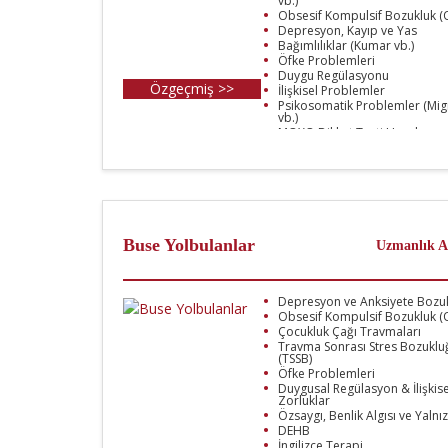
vb.)
Obsesif Kompulsif Bozukluk (
Depresyon, Kayıp ve Yas
Bağımlılıklar (Kumar vb.)
Öfke Problemleri
Duygu Regülasyonu
Özgeçmiş >>
İlişkisel Problemler
Psikosomatik Problemler (Mig
vb.)
MOXO Dikkat Testi Uygulamas
Buse Yolbulanlar
Uzmanlık A
Depresyon ve Anksiyete Bozuk
Obsesif Kompulsif Bozukluk (
Çocukluk Çağı Travmaları
Travma Sonrası Stres Bozuklu
(TSSB)
Öfke Problemleri
Duygusal Regülasyon & İlişkise
Zorluklar
Özsaygı, Benlik Algısı ve Yalnız
DEHB
İngilizce Terapi