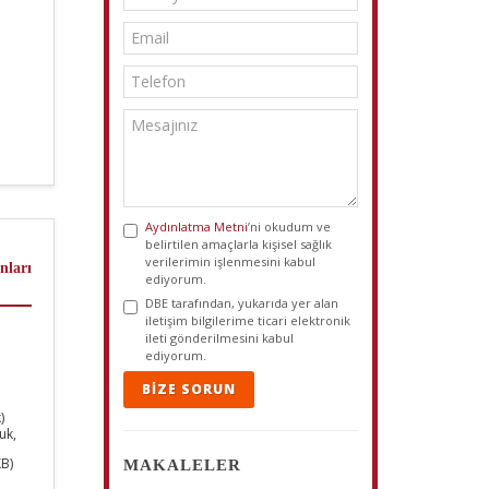
Aydınlatma Metni
’ni okudum ve
belirtilen amaçlarla kişisel sağlık
verilerimin işlenmesini kabul
nları
ediyorum.
DBE tarafından, yukarıda yer alan
iletişim bilgilerime ticari elektronik
ileti gönderilmesini kabul
ediyorum.
BIZE SORUN
)
uk,
B)
MAKALELER