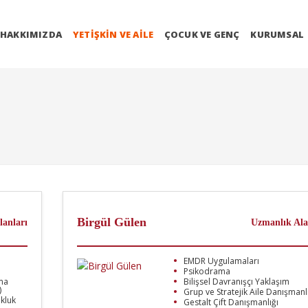
HAKKIMIZDA
YETIŞKIN VE AILE
ÇOCUK VE GENÇ
KURUMSAL
Birgül Gülen
lanları
Uzmanlık Ala
EMDR Uygulamaları
Psikodrama
ma
Bilişsel Davranışçı Yaklaşım
)
Grup ve Stratejik Aile Danışmanl
ukluk
Gestalt Çift Danışmanlığı