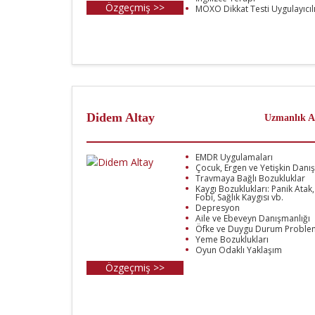
Özgeçmiş >>
MOXO Dikkat Testi Uygulayıcılı
Didem Altay
Uzmanlık A
EMDR Uygulamaları
Çocuk, Ergen ve Yetişkin Danı
Travmaya Bağlı Bozukluklar
Kaygı Bozuklukları: Panik Atak,
Fobi, Sağlık Kaygısı vb.
Depresyon
Aile ve Ebeveyn Danışmanlığı
Öfke ve Duygu Durum Problem
Yeme Bozuklukları
Oyun Odaklı Yaklaşım
Özgeçmiş >>