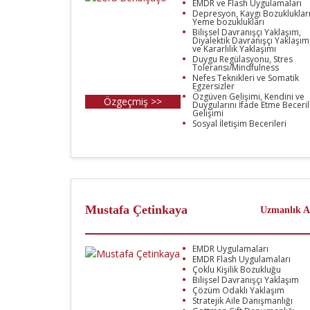
EMDR ve Flash Uygulamaları
Depresyon, Kaygı Bozuklukları
Yeme bozuklukları
Bilişsel Davranışçı Yaklaşım,
Diyalektik Davranışçı Yaklaşım
ve Kararlılık Yaklaşımı
Duygu Regülasyonu, Stres
Toleransı/Mindfulness
Nefes Teknikleri ve Somatik
Egzersizler
Özgüven Gelişimi, Kendini ve
Özgeçmiş >>
Duygularını İfade Etme Beceril
Gelişimi
​Sosyal İletişim Becerileri
Mustafa Çetinkaya
Uzmanlık A
EMDR Uygulamaları
EMDR Flash Uygulamaları
Çoklu Kişilik Bozukluğu
Bilişsel Davranışçı Yaklaşım
Çözüm Odaklı Yaklaşım
Stratejik Aile Danışmanlığı