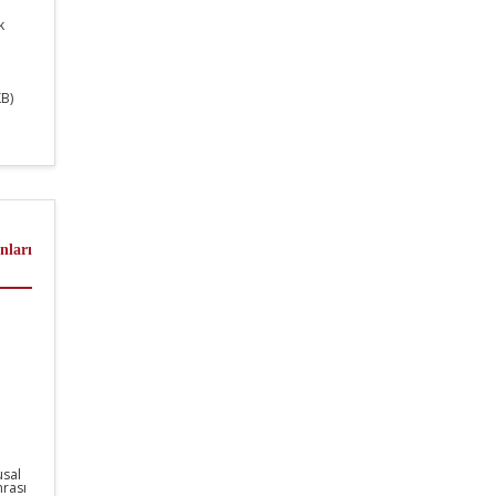
k
B)
nları
usal
nrası