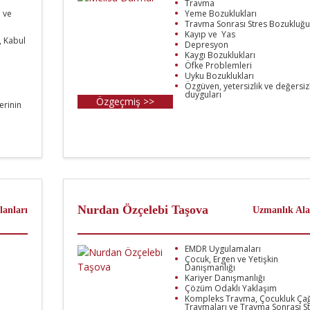
Travma
 ve
Yeme Bozuklukları
Travma Sonrası Stres Bozukluğu
Kayıp ve Yas
, Kabul
Depresyon
Kaygı Bozuklukları
Öfke Problemleri
Uyku Bozuklukları
Özgüven, yetersizlik ve değersizl
duyguları
Özgeçmiş >>
erinin
Nurdan Özçelebi Taşova
lanları
Uzmanlık Ala
EMDR Uygulamaları
Çocuk, Ergen ve Yetişkin
Danışmanlığı
Kariyer Danışmanlığı
Çözüm Odaklı Yaklaşım
Kompleks Travma, Çocukluk Çağ
Travmaları ve Travma Sonrası S