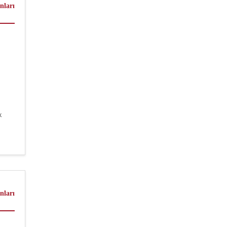
nları
k
nları