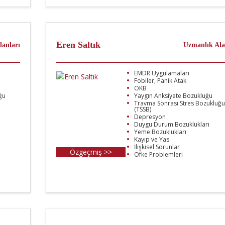
Eren Saltık
lanları
Uzmanlık Ala
EMDR Uygulamaları
Fobiler, Panik Atak
OKB
ğu
Yaygın Anksiyete Bozukluğu
Travma Sonrası Stres Bozukluğu
(TSSB)
Depresyon
Duygu Durum Bozuklukları
Yeme Bozuklukları
Kayıp ve Yas
İlişkisel Sorunlar
Özgeçmiş >>
Öfke Problemleri