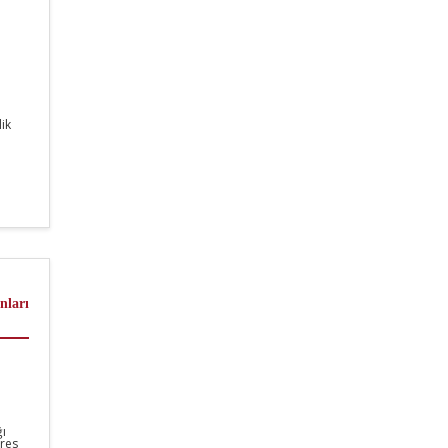
ik
nları
ı
tres