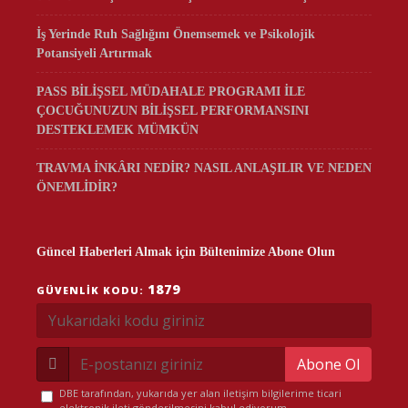
İş Yerinde Ruh Sağlığını Önemsemek ve Psikolojik
Potansiyeli Artırmak
PASS BİLİŞSEL MÜDAHALE PROGRAMI İLE
ÇOCUĞUNUZUN BİLİŞSEL PERFORMANSINI
DESTEKLEMEK MÜMKÜN
TRAVMA İNKÂRI NEDİR? NASIL ANLAŞILIR VE NEDEN
ÖNEMLİDİR?
Güncel Haberleri Almak için Bültenimize Abone Olun
1879
GÜVENLIK KODU:
Abone Ol
DBE tarafından, yukarıda yer alan iletişim bilgilerime ticari
elektronik ileti gönderilmesini kabul ediyorum.