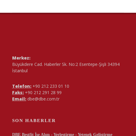
Merkez:
Büyükdere Cad. Haberler Sk. No:2 Esentepe-Şişli 34394
İstanbul
Telefon:
+90 212 233 01 10
Faks:
+90 212 291 28 99
Email:
dbe@dbe.com.tr
SON HABERLER
DBE Bestfit İşe Alım - Yerleştirme - Yetenek Geliştirme