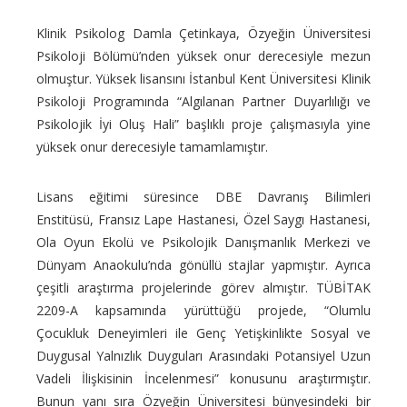
Klinik Psikolog Damla Çetinkaya, Özyeğin Üniversitesi
Psikoloji Bölümü’nden yüksek onur derecesiyle mezun
olmuştur. Yüksek lisansını İstanbul Kent Üniversitesi Klinik
Psikoloji Programında “Algılanan Partner Duyarlılığı ve
Psikolojik İyi Oluş Hali” başlıklı proje çalışmasıyla yine
yüksek onur derecesiyle tamamlamıştır.
Lisans eğitimi süresince DBE Davranış Bilimleri
Enstitüsü, Fransız Lape Hastanesi, Özel Saygı Hastanesi,
Ola Oyun Ekolü ve Psikolojik Danışmanlık Merkezi ve
Dünyam Anaokulu’nda gönüllü stajlar yapmıştır. Ayrıca
çeşitli araştırma projelerinde görev almıştır. TÜBİTAK
2209-A kapsamında yürüttüğü projede, “Olumlu
Çocukluk Deneyimleri ile Genç Yetişkinlikte Sosyal ve
Duygusal Yalnızlık Duyguları Arasındaki Potansiyel Uzun
Vadeli İlişkisinin İncelenmesi” konusunu araştırmıştır.
Bunun yanı sıra Özyeğin Üniversitesi bünyesindeki bir