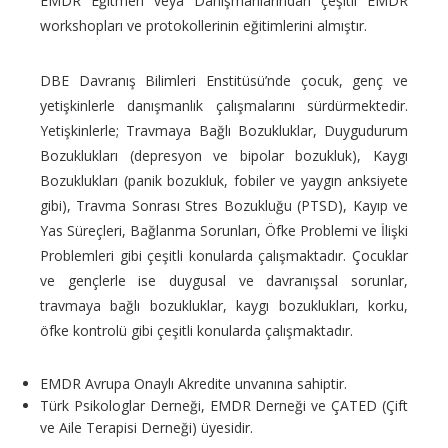
EMDR Eğitmen veya Danışmanlarından çeşitli EMDR
workshopları ve protokollerinin eğitimlerini almıştır.
DBE Davranış Bilimleri Enstitüsü’nde çocuk, genç ve
yetişkinlerle danışmanlık çalışmalarını sürdürmektedir.
Yetişkinlerle; Travmaya Bağlı Bozukluklar, Duygudurum
Bozuklukları (depresyon ve bipolar bozukluk), Kaygı
Bozuklukları (panik bozukluk, fobiler ve yaygın anksiyete
gibi), Travma Sonrası Stres Bozukluğu (PTSD), Kayıp ve
Yas Süreçleri, Bağlanma Sorunları, Öfke Problemi ve İlişki
Problemleri gibi çeşitli konularda çalışmaktadır. Çocuklar
ve gençlerle ise duygusal ve davranışsal sorunlar,
travmaya bağlı bozukluklar, kaygı bozuklukları, korku,
öfke kontrolü gibi çeşitli konularda çalışmaktadır.
EMDR Avrupa Onaylı Akredite unvanına sahiptir.
Türk Psikologlar Derneği, EMDR Derneği ve ÇATED (Çift
ve Aile Terapisi Derneği) üyesidir.