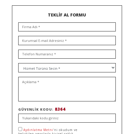
TEKLİF AL FORMU
8364
GÜVENLIK KODU:
Aydınlatma Metni
'ni okudum ve
belirtilen amaçlarla kişisel sağlık