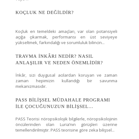
KOÇLUK NE DEĞİLDİR?
Koçluk en temeldeki amaçları, var olan potansiyeli
açığa çıkarmak, performansı en üst seviyeye
yükseltmek, farkındalığı ve sorumluluk bilincin...
TRAVMA İNKÂRI NEDİR? NASIL
ANLAŞILIR VE NEDEN ÖNEMLİDİR?
İnkâr, sizi duygusal acılardan koruyan ve zaman
zaman hepimizin kullandığı bir savunma
mekanizmasıdır.
PASS BİLİŞSEL MÜDAHALE PROGRAMI
İLE ÇOCUĞUNUZUN BİLİŞSEL
PERFORMANSINI DESTEKLEMEK
PASS Teorisi nöropsikolojik bilgilerle, nöropsikolojinin
MÜMKÜN
öncülerinden olan Luria’nın görüşleri üzerine
temellendirilmiştir. PASS teorisine göre zeka bilişsel...