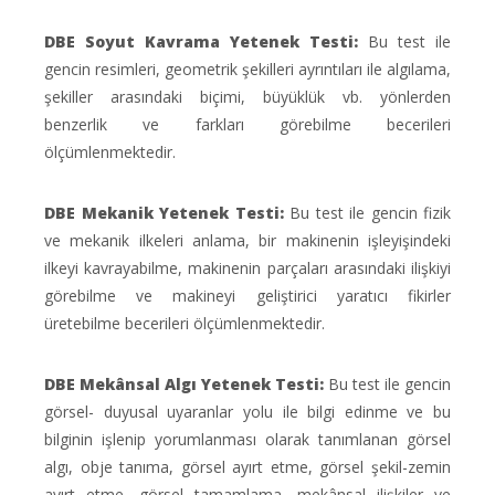
DBE Soyut Kavrama Yetenek Testi:
Bu test ile
gencin resimleri, geometrik şekilleri ayrıntıları ile algılama,
şekiller arasındaki biçimi, büyüklük vb. yönlerden
benzerlik ve farkları görebilme becerileri
ölçümlenmektedir.
DBE Mekanik Yetenek Testi:
Bu test ile gencin fizik
ve mekanik ilkeleri anlama, bir makinenin işleyişindeki
ilkeyi kavrayabilme, makinenin parçaları arasındaki ilişkiyi
görebilme ve makineyi geliştirici yaratıcı fikirler
üretebilme becerileri ölçümlenmektedir.
DBE Mekânsal Algı Yetenek Testi:
Bu test ile gencin
görsel- duyusal uyaranlar yolu ile bilgi edinme ve bu
bilginin işlenip yorumlanması olarak tanımlanan görsel
algı, obje tanıma, görsel ayırt etme, görsel şekil-zemin
ayırt etme, görsel tamamlama, mekânsal ilişkiler ve