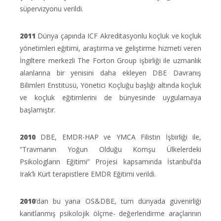
süpervizyonu verildi.
2011
Dünya çapında ICF Akreditasyonlu koçluk ve koçluk
yönetimleri eğitimi, araştırma ve geliştirme hizmeti veren
İngiltere merkezli The Forton Group işbirliği ile uzmanlık
alanlarına bir yenisini daha ekleyen DBE Davranış
Bilimleri Enstitüsü, Yönetici Koçluğu başlığı altında koçluk
ve koçluk eğitimlerini de bünyesinde uygulamaya
başlamıştır.
2010
DBE, EMDR-HAP ve YMCA Filistin İşbirliği ile,
“Travmanın Yoğun Olduğu Komşu Ülkelerdeki
Psikologların Eğitimi” Projesi kapsamında İstanbul’da
Irak’lı Kürt terapistlere EMDR Eğitimi verildi.
2010
‘dan bu yana OS&DBE, tüm dünyada güvenirliği
kanıtlanmış psikolojik ölçme- değerlendirme araçlarının