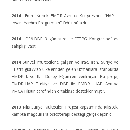
2014
Emre Konuk EMDR Avrupa Kongresinde “HAP –
İnsani Yardım Programları” Ödülünü aldı.
2014
OS&DBE 3 gün süre ile “ETPG Kongresine“ ev
sahipliği yaptı.
2014
Suriyeli mültecilerle çalışan ve Irak, İran, Suriye ve
Filistin gibi Arap ülkelerinden gelen uzmanlara İstanbul’da
EMDR I. ve II. Düzey Eğitimleri verilmiştir. Bu proje,
EMDR-HAP Türkiye ve DBE ile EMDR- HAP Avrupa
YMCA Filistin tarafından ortaklaşa desteklenmiştir.
2013
Kilis Suriye Mültecileri Projesi kapsamında Kilis’teki
kampta mağdurlara psikoterapi desteği gerçekleştirildi: