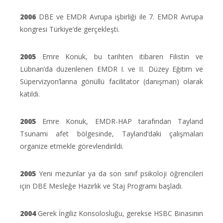
2006
DBE ve EMDR Avrupa işbirliği ile 7. EMDR Avrupa
kongresi Türkiye’de gerçekleşti.
2005
Emre Konuk, bu tarihten itibaren Filistin ve
Lübnan’da düzenlenen EMDR I. ve II. Düzey Eğitim ve
Süpervizyon’larına gönüllü facilitator (danışman) olarak
katıldı.
2005
Emre Konuk, EMDR-HAP tarafından Tayland
Tsunami afet bölgesinde, Tayland’daki çalışmaları
organize etmekle görevlendirildi.
2005
Yeni mezunlar ya da son sınıf psikoloji öğrencileri
için DBE Mesleğe Hazırlık ve Staj Programı başladı.
2004
Gerek İngiliz Konsolosluğu, gerekse HSBC Binasının