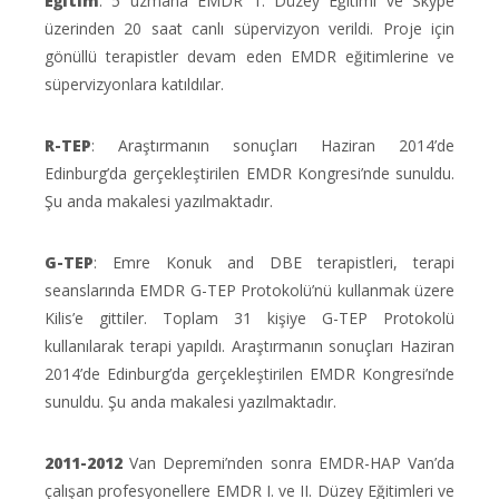
Eğitim
: 5 uzmana EMDR 1. Düzey Eğitimi ve Skype
üzerinden 20 saat canlı süpervizyon verildi. Proje için
gönüllü terapistler devam eden EMDR eğitimlerine ve
süpervizyonlara katıldılar.
R-TEP
: Araştırmanın sonuçları Haziran 2014’de
Edinburg’da gerçekleştirilen EMDR Kongresi’nde sunuldu.
Şu anda makalesi yazılmaktadır.
G-TEP
: Emre Konuk and DBE terapistleri, terapi
seanslarında EMDR G-TEP Protokolü’nü kullanmak üzere
Kilis’e gittiler. Toplam 31 kişiye G-TEP Protokolü
kullanılarak terapi yapıldı. Araştırmanın sonuçları Haziran
2014’de Edinburg’da gerçekleştirilen EMDR Kongresi’nde
sunuldu. Şu anda makalesi yazılmaktadır.
2011-2012
Van Depremi’nden sonra EMDR-HAP Van’da
çalışan profesyonellere EMDR I. ve II. Düzey Eğitimleri ve