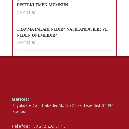
DESTEKLEMEK MÜMKÜN
2024-05-10
TRAVMA İNKÂRI NEDİR? NASIL ANLAŞILIR VE
NEDEN ÖNEMLİDİR?
2024-05-10
Merkez:
Büyükdere Cad. Haberler Sk. No:2 Esentepe-Şişli 34394
İstanbul
Telefon:
+90 212 233 01 10