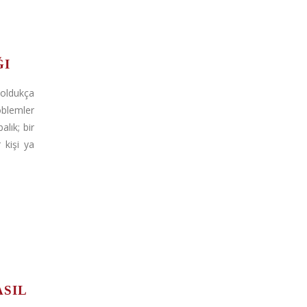
ĞI
oldukça
lemler
lık; bir
 kişi ya
ASIL