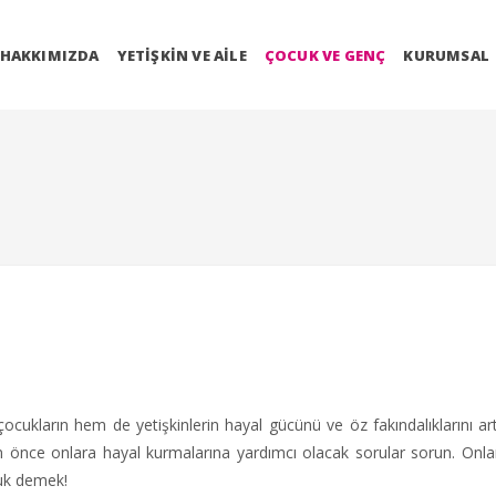
HAKKIMIZDA
YETIŞKIN VE AILE
ÇOCUK VE GENÇ
KURUMSAL
!
ocukların hem de yetişkinlerin hayal gücünü ve öz fakındalıklarını artt
önce onlara hayal kurmalarına yardımcı olacak sorular sorun. Onla
uk demek!