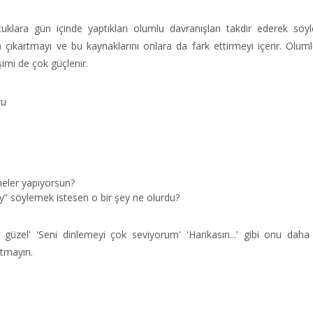
uklara gün içinde yaptıkları olumlu davranışları takdir ederek söyl
ya çıkartmayı ve bu kaynaklarını onlara da fark ettirmeyi içerir. Olum
imi de çok güçlenir.
ru
neler yapıyorsun?
” söylemek istesen o bir şey ne olurdu?
üzel' 'Seni dinlemeyi çok seviyorum' 'Harikasın...' gibi onu dah
utmayın.