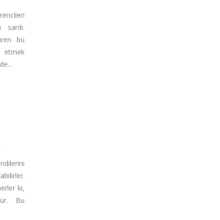
ncileri
 sardı.
türen bu
 etmek
e...
R
dilerini
ilirler.
rler ki,
lur. Bu