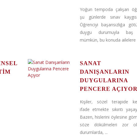
Yoğun tempoda çalışan öğre
şu günlerde sınav kaygısı
Öğrenciyi başarısızlığa gö
duygu durumuyla baş
mümkün, bu konuda ailelere d
INSEL
SANAT
TIM
DANIŞANLARIN
DUYGULARINA
PENCERE AÇIYO
Kişiler, sözel terapide ken
ifade etmekte sıkıntı yaşayab
Bazen, hislerini öylesine göme
söze dökülmeleri zor o
durumlarda, ...