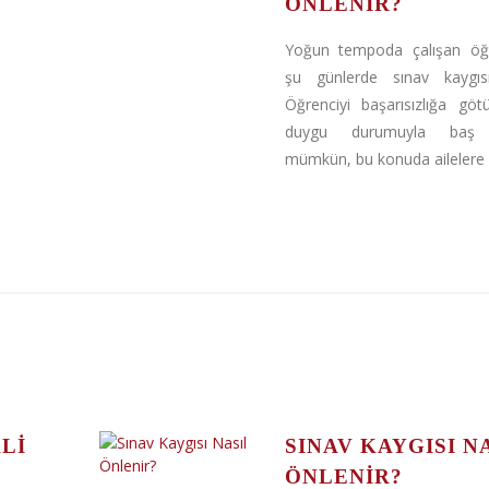
ÖNLENIR?
Yoğun tempoda çalışan öğre
şu günlerde sınav kaygısı
Öğrenciyi başarısızlığa gö
duygu durumuyla baş
mümkün, bu konuda ailelere d
LI
SINAV KAYGISI N
ÖNLENIR?