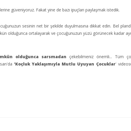
ine güveniyoruz. Fakat yine de bazı ipuçları paylaşmak istedik.
ocuğunuzun sesinin net bir şekilde duyulmasına dikkat edin. Bel plan
kün olduğunca ortalayarak ve çocuğunuzun yüzü görünecek kadar aydı
mkün olduğunca sarsmadan
çekebilmeniz önemli... Tüm çoc
Nisan'da
'Koçluk Yaklaşımıyla Mutlu Uyuyan Çocuklar
' videos