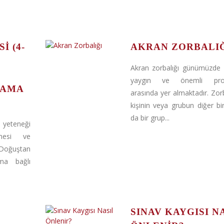
I (4-
AKRAN ZORBALI
Akran zorbalığı günümüzde 
yaygın ve önemli prob
LAMA
arasında yer almaktadır. Zorba
kişinin veya grubun diğer bir
da bir grup...
 yeteneği
lmesi ve
 Doğuştan
ıma bağlı
SINAV KAYGISI N