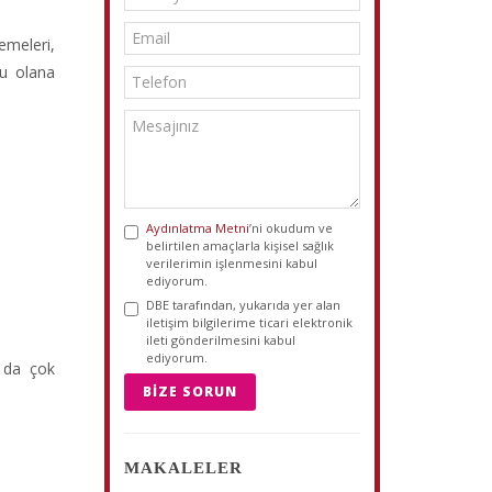
emeleri,
lu olana
Aydınlatma Metni
’ni okudum ve
belirtilen amaçlarla kişisel sağlık
verilerimin işlenmesini kabul
ediyorum.
DBE tarafından, yukarıda yer alan
iletişim bilgilerime ticari elektronik
ileti gönderilmesini kabul
ediyorum.
a da çok
BIZE SORUN
MAKALELER