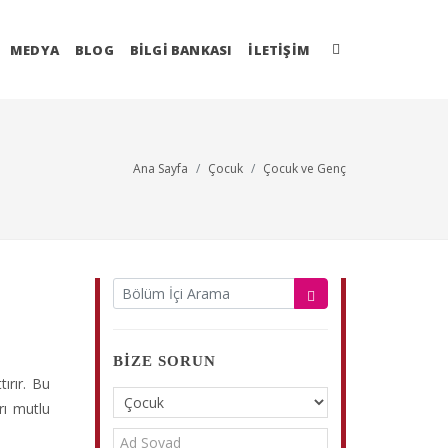
MEDYA
BLOG
BİLGİ BANKASI
İLETIŞIM
Ana Sayfa
Çocuk
Çocuk ve Genç
BIZE SORUN
ırır. Bu
rı mutlu