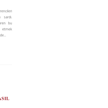
ncileri
 sardı.
türen bu
 etmek
e...
ASIL