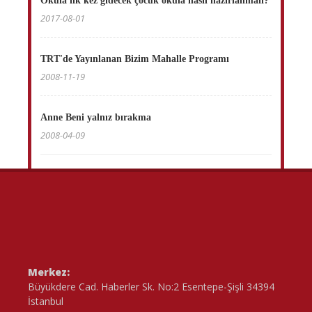
Okula ilk kez gidecek çocuk okula nasıl hazırlanmalı?
2017-08-01
TRT'de Yayınlanan Bizim Mahalle Programı
2008-11-19
Anne Beni yalnız bırakma
2008-04-09
Merkez:
Büyükdere Cad. Haberler Sk. No:2 Esentepe-Şişli 34394
İstanbul