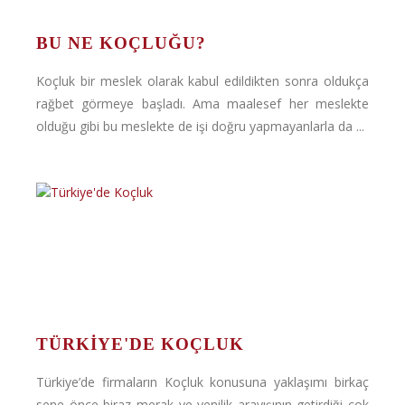
BU NE KOÇLUĞU?
Koçluk bir meslek olarak kabul edildikten sonra oldukça
rağbet görmeye başladı. Ama maalesef her meslekte
olduğu gibi bu meslekte de işi doğru yapmayanlarla da ...
TÜRKIYE'DE KOÇLUK
Türkiye’de firmaların Koçluk konusuna yaklaşımı birkaç
sene önce biraz merak ve yenilik arayışının getirdiği çok