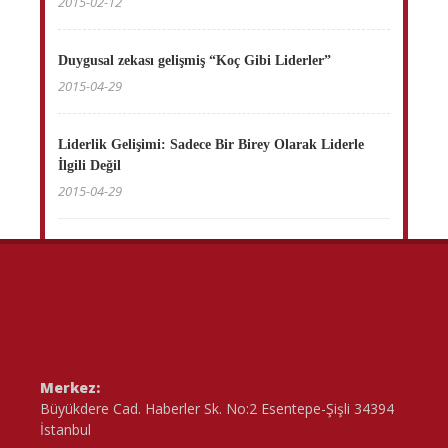
2015-02-12
Duygusal zekası gelişmiş “Koç Gibi Liderler”
2015-04-29
Liderlik Gelişimi: Sadece Bir Birey Olarak Liderle
İlgili Değil
2015-04-29
Merkez:
Büyükdere Cad. Haberler Sk. No:2 Esentepe-Şişli 34394
İstanbul