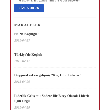
elektronik ileti gönderilmesini kabul ediyorum.
BIZE SORUN
MAKALELER
Bu Ne Koçluğu?
2015-04-27
Türkiye'de Koçluk
2015-02-12
Duygusal zekası gelişmiş “Koç Gibi Liderler”
2015-04-29
Liderlik Gelişimi: Sadece Bir Birey Olarak Liderle
İlgili Değil
2015-04-29