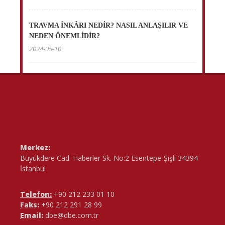
TRAVMA İNKÂRI NEDİR? NASIL ANLAŞILIR VE
NEDEN ÖNEMLİDİR?
2024-05-10
Merkez:
Büyükdere Cad. Haberler Sk. No:2 Esentepe-Şişli 34394
İstanbul
Telefon:
+90 212 233 01 10
Faks:
+90 212 291 28 99
Email:
dbe@dbe.com.tr