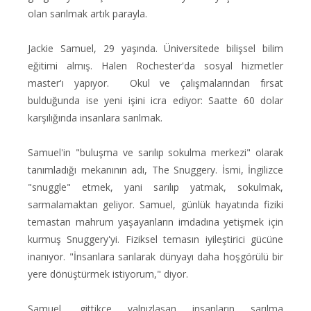
olan sarılmak artık parayla.
Jackie Samuel, 29 yaşında. Üniversitede bilişsel bilim
eğitimi almış. Halen Rochester'da sosyal hizmetler
master'ı yapıyor. Okul ve çalışmalarından fırsat
bulduğunda ise yeni işini icra ediyor: Saatte 60 dolar
karşılığında insanlara sarılmak.
Samuel'in "buluşma ve sarılıp sokulma merkezi" olarak
tanımladığı mekanının adı, The Snuggery. İsmi, İngilizce
"snuggle" etmek, yani sarılıp yatmak, sokulmak,
sarmalamaktan geliyor. Samuel, günlük hayatında fiziki
temastan mahrum yaşayanların imdadına yetişmek için
kurmuş Snuggery'yi. Fiziksel temasın iyileştirici gücüne
inanıyor. "İnsanlara sarılarak dünyayı daha hoşgörülü bir
yere dönüştürmek istiyorum," diyor.
Samuel, gittikçe yalnızlaşan insanların sarılma