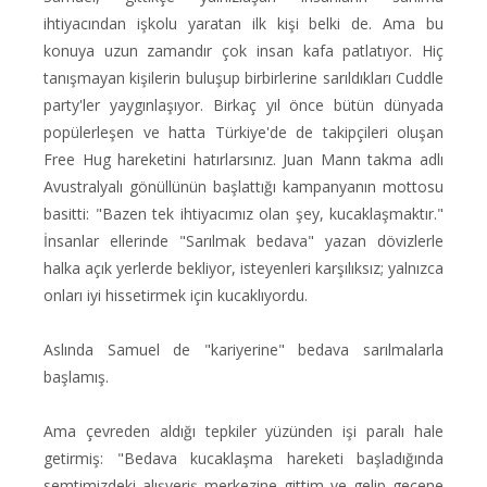
ihtiyacından işkolu yaratan ilk kişi belki de. Ama bu
konuya uzun zamandır çok insan kafa patlatıyor. Hiç
tanışmayan kişilerin buluşup birbirlerine sarıldıkları Cuddle
party'ler yaygınlaşıyor. Birkaç yıl önce bütün dünyada
popülerleşen ve hatta Türkiye'de de takipçileri oluşan
Free Hug hareketini hatırlarsınız. Juan Mann takma adlı
Avustralyalı gönüllünün başlattığı kampanyanın mottosu
basitti: "Bazen tek ihtiyacımız olan şey, kucaklaşmaktır."
İnsanlar ellerinde "Sarılmak bedava" yazan dövizlerle
halka açık yerlerde bekliyor, isteyenleri karşılıksız; yalnızca
onları iyi hissetirmek için kucaklıyordu.
Aslında Samuel de "kariyerine" bedava sarılmalarla
başlamış.
Ama çevreden aldığı tepkiler yüzünden işi paralı hale
getirmiş: "Bedava kucaklaşma hareketi başladığında
semtimizdeki alışveriş merkezine gittim ve gelip geçene