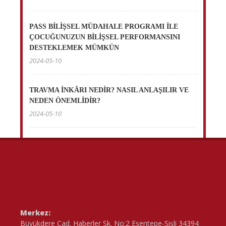
PASS BİLİŞSEL MÜDAHALE PROGRAMI İLE
ÇOCUĞUNUZUN BİLİŞSEL PERFORMANSINI
DESTEKLEMEK MÜMKÜN
2024-05-10
TRAVMA İNKÂRI NEDİR? NASIL ANLAŞILIR VE
NEDEN ÖNEMLİDİR?
2024-05-10
Merkez:
Büyükdere Cad. Haberler Sk. No:2 Esentepe-Şişli 34394