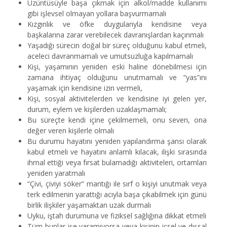
Üzüntüsüyle başa çıkmak için alkol/madde kullanımı
gibi işlevsel olmayan yollara başvurmamalı
Kızgınlık ve öfke duygularıyla kendisine veya
başkalarına zarar verebilecek davranışlardan kaçınmalı
Yaşadığı sürecin doğal bir süreç olduğunu kabul etmeli,
aceleci davranmamalı ve umutsuzluğa kapılmamalı
Kişi, yaşamının yeniden eski haline dönebilmesi için
zamana ihtiyaç olduğunu unutmamalı ve “yas”ını
yaşamak için kendisine izin vermeli,
Kişi, sosyal aktivitelerden ve kendisine iyi gelen yer,
durum, eylem ve kişilerden uzaklaşmamalı;
Bu süreçte kendi içine çekilmemeli, onu seven, ona
değer veren kişilerle olmalı
Bu durumu hayatını yeniden yapılandırma şansı olarak
kabul etmeli ve hayatını anlamlı kılacak, ilişki sırasında
ihmal ettiği veya fırsat bulamadığı aktiviteleri, ortamları
yeniden yaratmalı
“Çivi, çiviyi söker” mantığı ile sırf o kişiyi unutmak veya
terk edilmenin yarattığı acıyla başa çıkabilmek için günü
birlik ilişkiler yaşamaktan uzak durmalı
Uyku, iştah durumuna ve fiziksel sağlığına dikkat etmeli
Tüm bunlar işe yaramıyorsa veya kişinin içsel ve dışsal