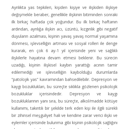
Ayrılıkta yas tepkileri, kişiden kişiye ve ilişkiden ilişkiye
değişmekle beraber, genellikle ilişkinin bitiminden sonraki
ilk birkaç haftada çok yoğundur. Bu ilk birkaç haftanın
ardından, ayrılığa ilişkin acı, üzüntü, kızgınlık gibi negatif
duyuların azalması, kişinin yavaş yavaş normal yaşamına
dönmesi, işlevselliğin artması ve sosyal rolleri ile denge
kurarak, en çok 6 ay-1 yıl içerisinde yeni ve sağlıklı
ilişkilerle hayatına devam etmesi beklenir. Bu sürecin
uzadığı, kişinin ilişkisel kaybın yarattığı acının tamir
edilemediği ve işlevselliğin kaybolduğu durumlarda
“patolojik yas” kavramından bahsedilebilir. Depresyon ve
kaygı bozuklukları, bu süreçte sıklıkla gözlenen psikolojik
bozukluklar içerisindedir. Depresyon ve kaygı
bozukluklarının yanı sıra, bu süreçte, alkol/madde kötüye
kullanımı, takıntılı bir şekilde terk eden kişi ile ilgili sürekli
bir zihinsel meşguliyet hali ve kendine zarar verici ilişki ve
eylemler içerisinde bulunma gibi kişinin psikolojik sağlığını