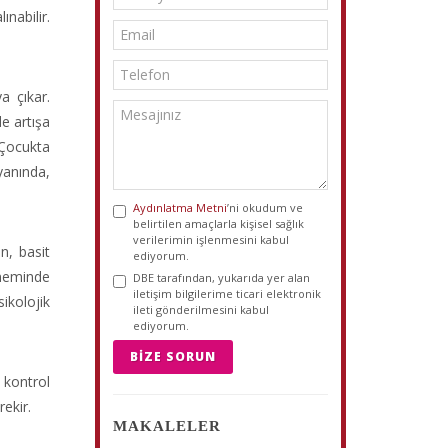
nabilir.
a çıkar.
de artışa
 Çocukta
yanında,
Aydınlatma Metni
’ni okudum ve
belirtilen amaçlarla kişisel sağlık
verilerimin işlenmesini kabul
n, basit
ediyorum.
öneminde
DBE tarafından, yukarıda yer alan
iletişim bilgilerime ticari elektronik
ikolojik
ileti gönderilmesini kabul
ediyorum.
BIZE SORUN
 kontrol
rekir.
MAKALELER