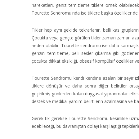
hareketleri, geniz temizleme tiklere örnek olabilecek 
Tourette Sendromu'nda ise tiklere başka özellikler de 
Tikler hep aynı şekilde tekrarlanır, belli kas gruplar
Çocukta veya gençte görülen tikler zaman zaman azalabili
neden olabilir. Tourette sendromu ise daha karmaşık 
genzini temizleme, belli sesler çıkarma gibi gözlenen
çocukta dikkat eksikliği, obsesif kompülsif özellikler ve
Tourette Sendromu kendi kendine azalan bir seyir izler
tiklere dönüşür ve daha sonra diğer belirtiler ort
geçirilmiş günlerden kalan duygusal yıpranmalar etkisi
destek ve medikal yardım belirtilerin azalmasına ve ba
Gerek tik gerekse Tourette Sendromu kesinlikle uzma
edebileceği, bu davranıştan dolayı karşılaştığı tepkilerl