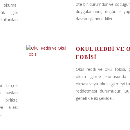
öte bir durumdur ve çocuğu
a okuma,
duygulanımını, düşünce yap
ik gibi
davranışlarını etkiler. ...
lanılan
OKUL REDDI VE 
FOBISI
Okul reddi ve okul fobisi,
okula gitme konusunda i
olması veya okula gitmeyi 
i birçok
reddetmesi durumudur. B
e başları
genellikle iki şekilde ...
birlikte
ve ailesi
..