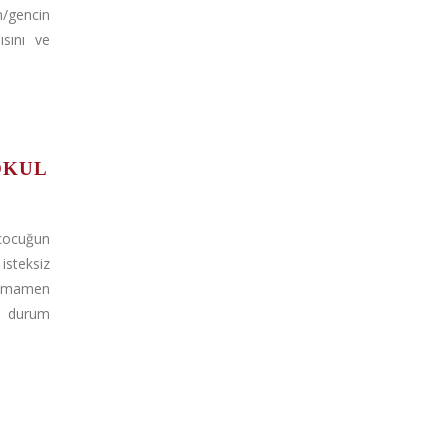
n/gencin
ısını ve
OKUL
 çocuğun
steksiz
tamamen
u durum