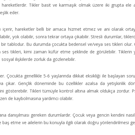
hareketlerdir. Tikler basit ve karmaşık olmak üzere iki grupta ele alı
eşlik eder.
ını içerir, hareketler belli bir amaca hizmet etmez ve ani olarak ortay
r, yok olabilir, sonra tekrar ortaya çıkabilir. Stresli durumlar, tikler
bir tablodur. Bu durumda çocukta bedensel ve/veya ses tikleri olur.
 ses tikleri, kimi zaman küfür etme şeklinde de görülebilir. Tiklerin 
 sosyal ilişkilerde zorluk da gözlenebilir.
. Çocukta genellikle 5-6 yaşlarında dikkat eksikliği ile başlayan soru
aya çıkar. Gençlik döneminde bu özellikler azalsa da yetişkinlik d
ni gösterebilir. Tikleri tümüyle kontrol altına almak oldukça zordur. Ps
zen de kaybolmasına yardımcı olabilir.
na danışılması gereken durumlardır. Çocuk veya gencin kendini nasıl
e baş etme ve ailelerin bu konuyla ilgili olarak doğru yönlendirilmesi ge