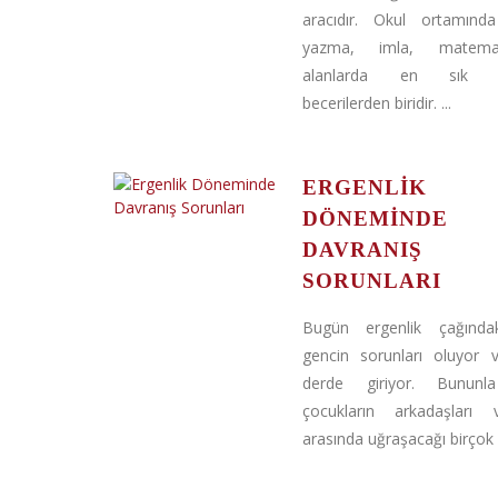
aracıdır. Okul ortamınd
yazma, imla, matemat
alanlarda en sık kul
becerilerden biridir. ...
ERGENLIK
DÖNEMINDE
DAVRANIŞ
SORUNLARI
Bugün ergenlik çağındak
gencin sorunları oluyor v
derde giriyor. Bununla 
çocukların arkadaşları 
arasında uğraşacağı birçok .