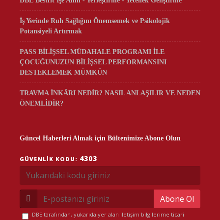
DBE Bestfit İşe Alım - Yerleştirme - Yetenek Geliştirme
İş Yerinde Ruh Sağlığını Önemsemek ve Psikolojik
Potansiyeli Artırmak
PASS BİLİŞSEL MÜDAHALE PROGRAMI İLE
ÇOCUĞUNUZUN BİLİŞSEL PERFORMANSINI
DESTEKLEMEK MÜMKÜN
TRAVMA İNKÂRI NEDİR? NASIL ANLAŞILIR VE NEDEN
ÖNEMLİDİR?
Güncel Haberleri Almak için Bültenimize Abone Olun
4303
GÜVENLIK KODU:
Abone Ol
DBE tarafından, yukarıda yer alan iletişim bilgilerime ticari