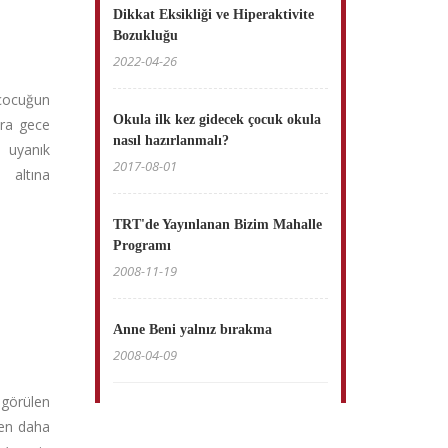
Dikkat Eksikliği ve Hiperaktivite
Bozukluğu
2022-04-26
 çocuğun
Okula ilk kez gidecek çocuk okula
nra gece
nasıl hazırlanmalı?
 uyanık
2017-08-01
 altına
TRT'de Yayınlanan Bizim Mahalle
Programı
2008-11-19
Anne Beni yalnız bırakma
2008-04-09
örülen
den daha