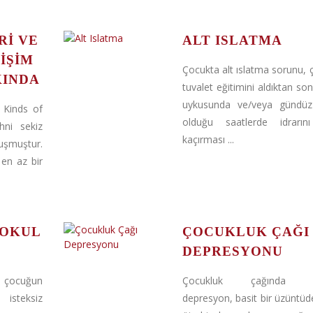
RI VE
ALT ISLATMA
IŞIM
Çocukta alt ıslatma sorunu,
KINDA
tuvalet eğitimini aldıktan so
uykusunda ve/veya gündüz
 Kinds of
olduğu saatlerde idrarını
hni sekiz
kaçırması ...
uşmuştur.
 en az bir
 OKUL
ÇOCUKLUK ÇAĞI
DEPRESYONU
, çocuğun
Çocukluk çağında g
isteksiz
depresyon, basit bir üzüntü