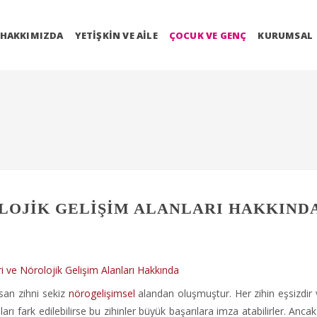
HAKKIMIZDA
YETIŞKIN VE AILE
ÇOCUK VE GENÇ
KURUMSAL
OLOJIK GELIŞIM ALANLARI HAKKIND
nsan zihni sekiz
nörogelişimsel
alandan oluşmuştur. Her zihin eşsizdir
rı fark edilebilirse bu zihinler büyük başarılara imza atabilirler. Anca