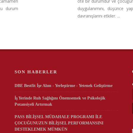
i tamamen
öte bir durumdur ve çocuğu
Bu durum
duygulanımını, düşünce yap
davranışlarını etkiler. ...
SON HABERLER
DBE Bestfit İşe Alım - Yerleştirme - Yetenek Geliştirme
İş Yerinde Ruh Sağlığını Önemsemek ve Psikolojik
Potansiyeli Artırmak
PASS BİLİŞSEL MÜDAHALE PROGRAMI İLE
ÇOCUĞUNUZUN BİLİŞSEL PERFORMANSINI
DESTEKLEMEK MÜMKÜN