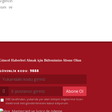
n/gencin
ısını ve
Güncel Haberleri Almak için Bültenimize Abone Olun
9888
GÜVENLIK KODU:
Abone Ol
DBE tarafından, yukarıda yer alan iletişim bilgilerime ticari
elektronik ileti gönderilmesini kabul ediyorum.