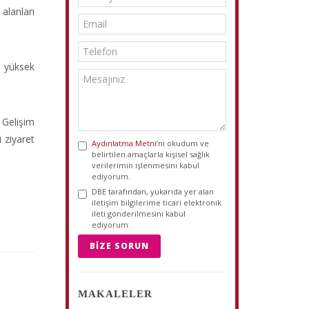
alanları
, yüksek
k Gelişim
i ziyaret
Aydınlatma Metni
’ni okudum ve
belirtilen amaçlarla kişisel sağlık
verilerimin işlenmesini kabul
ediyorum.
DBE tarafından, yukarıda yer alan
iletişim bilgilerime ticari elektronik
ileti gönderilmesini kabul
ediyorum.
BIZE SORUN
MAKALELER