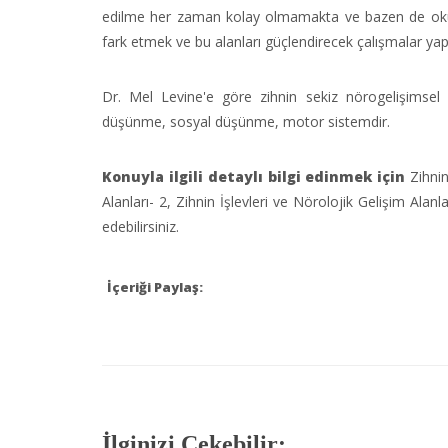
edilme her zaman kolay olmamakta ve bazen de okul i
fark etmek ve bu alanları güçlendirecek çalışmalar ya
Dr. Mel Levine'e göre zihnin sekiz nörogelişimsel 
düşünme, sosyal düşünme, motor sistemdir.
Konuyla ilgili detaylı bilgi edinmek için
Zihnin
Alanları- 2, Zihnin İşlevleri ve Nörolojik Gelişim Alanlar
edebilirsiniz.
İçeriği Paylaş:
İlginizi Çekebilir: