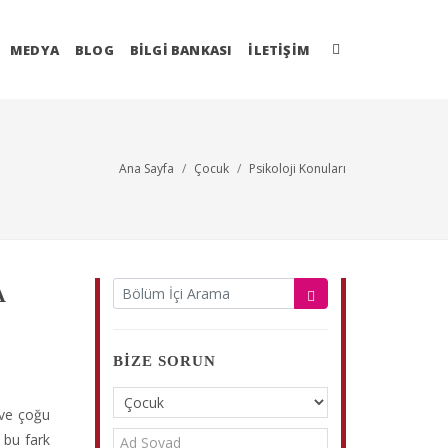
MEDYA
BLOG
BİLGİ BANKASI
İLETIŞIM
Ana Sayfa
Çocuk
Psikoloji Konuları
A
BIZE SORUN
 ve çoğu
k bu fark