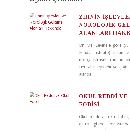
ZIHNIN İŞLEVLE
NÖROLOJIK GEL
ALANLARI HAK
Dr. Mel Levine'e göre (All
Minds Institute) insan zi
nörogelişimsel alandan ol
Her zihin eşsizdir ve çoğu
alanda ...
OKUL REDDI VE
FOBISI
Okul reddi ve okul fobisi
okula gitme konusunda 