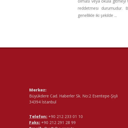
olması veya okula gitmey
reddetmesi durumudur. 
genellikle iki şekilde ...
Merkez:
Büyükdere Cad. Haberler Sk. No:2 Esentepe-Şişli
34394 İstanbul
Telefon:
+90 212 233 01 10
Faks:
+90 212 291 28 99