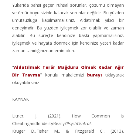
Yukarıda bahsi geçen ruhsal sorunlar, çözümü olmayan
ve ömür boyu sizinle kalacak sorunlar değildir. Bu yüzden
umutsuzluğa kapılmamalısınız. Aldatılmak yıkıcı bir
deneyimdir. Bu yüzden iyileşmek zor olabilir ve zaman
alabilir. Bu süreçte kendinize baskı yapmamalısınız.
İyileşmek ve hayata dönmek için kendinize yeteri kadar
zaman tanıdığınızdan emin olun.
"
Aldatılmak Terör Mağduru Olmak Kadar Ağır
Bir Travma
" konulu makalemizi
burayı
tıklayarak
okuyabilirsiniz
KAYNAK
Litner, J. (2021). How Common Is
CheatingandInfidelityReally?
PsychCentral.
Kruger D.,Fisher M., & Fitzgerald C., (2013).