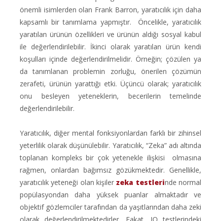
önemli isimlerden olan Frank Barron, yaratıcılık için daha
kapsamlı bir tanımlama yapmıştır. Öncelikle, yaratıcılık
yaratılan ürünün özellikleri ve ürünün aldığı sosyal kabul
ile değerlendirilebilir. İkinci olarak yaratılan ürün kendi
koşulları içinde değerlendirilmelidir. Örneğin; çözülen ya
da tanımlanan problemin zorluğu, önerilen çözümün
zerafeti, ürünün yarattığı etki. Üçüncü olarak; yaratıcılık
onu besleyen yeteneklerin, becerilerin temelinde
değerlendirilebilir.
Yaratıcılık, diğer mental fonksiyonlardan farklı bir zihinsel
yeterlilik olarak düşünülebilir. Yaratıcılık, “Zeka” adı altında
toplanan kompleks bir çok yetenekle ilişkisi olmasına
rağmen, onlardan bağımsız gözükmektedir. Genellikle,
yaratıcılık yeteneği olan kişiler
zeka testleri
nde normal
popülasyondan daha yüksek puanlar almaktadır ve
objektif gözlemciler tarafından da yaşıtlarından daha zeki
olarak değerlendirilmektedirler. Fakat, IQ testlerindeki