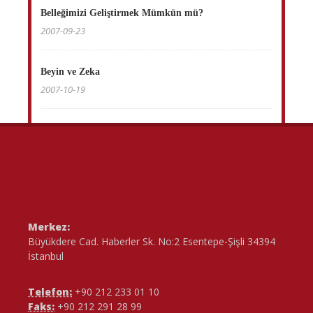
Belleğimizi Geliştirmek Mümkün mü?
2007-09-23
Beyin ve Zeka
2007-10-19
Merkez:
Büyükdere Cad. Haberler Sk. No:2 Esentepe-Şişli 34394
İstanbul
Telefon:
+90 212 233 01 10
Faks:
+90 212 291 28 99