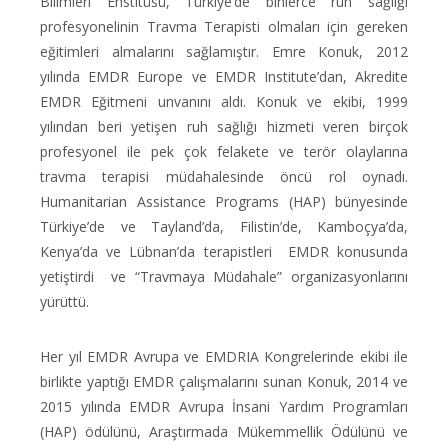
Bilimleri Enstitüsü, Türkiye’de binlerce ruh sağlığı
profesyonelinin Travma Terapisti olmaları için gereken
eğitimleri almalarını sağlamıştır. Emre Konuk, 2012
yılında EMDR Europe ve EMDR Institute’dan, Akredite
EMDR Eğitmeni unvanını aldı. Konuk ve ekibi, 1999
yılından beri yetişen ruh sağlığı hizmeti veren birçok
profesyonel ile pek çok felakete ve terör olaylarına
travma terapisi müdahalesinde öncü rol oynadı.
Humanitarian Assistance Programs (HAP) bünyesinde
Türkiye’de ve Tayland’da, Filistin’de, Kamboçya’da,
Kenya’da ve Lübnan’da terapistleri EMDR konusunda
yetiştirdi ve “Travmaya Müdahale” organizasyonlarını
yürüttü.
Her yıl EMDR Avrupa ve EMDRIA Kongrelerinde ekibi ile
birlikte yaptığı EMDR çalışmalarını sunan Konuk, 2014 ve
2015 yılında EMDR Avrupa İnsani Yardım Programları
(HAP) ödülünü, Araştırmada Mükemmellik Ödülünü ve