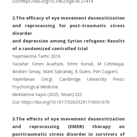
Doi:https://doi.org/10.3402/ejpt.v6.27414
2.The efficacy of eye movement desensitization
and reprocessing for post-traumatic stress
disorder
and depression among Syrian refugees: Results
of a randomized controlled trial
Yayımlanma Tarihi: 2016
Yazarlar: Ceren Acarturk, Emre Konuk, M Cetinkaya,
Ibrahim Senay, Marit Sijbrandij, B Gulen, Pim Cuijpers
Yayımlanan Dergi: Cambridge University Press:
Psychological Medicine
Alıntılanma Sayısı (2025, Nisan):225
Doi: https://doi.org/10.1017/S0033291716001070
3.The effects of eye movement desensitization
and reprocessing (EMDR) therapy on
posttraumatic stress disorder in survivors of