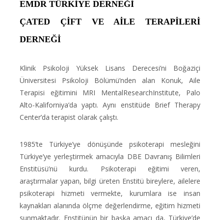
EMDR TÜRKİYE DERNEĞİ
ÇATED ÇİFT VE AİLE TERAPİLERİ
DERNEĞİ
Klinik Psikoloji Yüksek Lisans Derecesi’ni Boğaziçi
Üniversitesi Psikoloji Bölümü’nden alan Konuk, Aile
Terapisi eğitimini MRI MentalResearchInstitute, Palo
Alto-Kaliforniya’da yaptı. Aynı enstitüde Brief Therapy
Center’da terapist olarak çalıştı.
1985’te Türkiye’ye dönüşünde psikoterapi mesleğini
Türkiye’ye yerleştirmek amacıyla DBE Davranış Bilimleri
Enstitüsü’nü kurdu. Psikoterapi eğitimi veren,
araştırmalar yapan, bilgi üreten Enstitü bireylere, ailelere
psikoterapi hizmeti vermekte, kurumlara ise insan
kaynakları alanında ölçme değerlendirme, eğitim hizmeti
sunmaktadır. Enstitünün bir başka amacı da, Türkiye’de