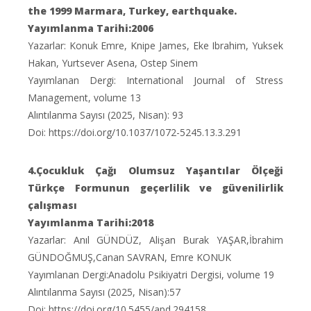
the 1999 Marmara, Turkey, earthquake.
Yayımlanma Tarihi:2006
Yazarlar: Konuk Emre, Knipe James, Eke Ibrahim, Yuksek
Hakan, Yurtsever Asena, Ostep Sinem
Yayımlanan Dergi: International Journal of Stress
Management, volume 13
Alıntılanma Sayısı (2025, Nisan): 93
Doi: https://doi.org/10.1037/1072-5245.13.3.291
4.Çocukluk Çağı Olumsuz Yaşantılar Ölçeği
Türkçe Formunun geçerlilik ve güvenilirlik
çalışması
Yayımlanma Tarihi:2018
Yazarlar: Anıl GÜNDÜZ, Alişan Burak YAŞAR,İbrahim
GÜNDOĞMUŞ,Canan SAVRAN, Emre KONUK
Yayımlanan Dergi:Anadolu Psikiyatri Dergisi, volume 19
Alıntılanma Sayısı (2025, Nisan):57
Doi: https://doi.org/10.5455/apd.294158