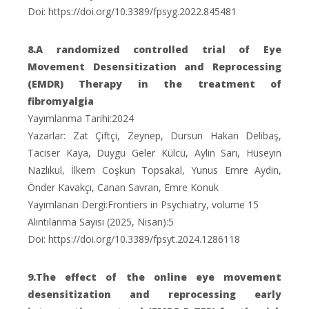
Doi: https://doi.org/10.3389/fpsyg.2022.845481
8.A randomized controlled trial of Eye
Movement Desensitization and Reprocessing
(EMDR) Therapy in the treatment of
fibromyalgia
Yayımlanma Tarihi:2024
Yazarlar: Zat Çiftçi, Zeynep, Dursun Hakan Delibaş,
Taciser Kaya, Duygu Geler Külcü, Aylin Sarı, Hüseyin
Nazlıkul, İlkem Coşkun Topsakal, Yunus Emre Aydin,
Önder Kavakçı, Canan Savran, Emre Konuk
Yayımlanan Dergi:Frontiers in Psychiatry, volume 15
Alıntılanma Sayısı (2025, Nisan):5
Doi: https://doi.org/10.3389/fpsyt.2024.1286118
9.The effect of the online eye movement
desensitization and reprocessing early