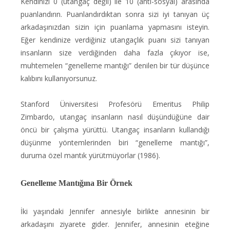
Kendinizi 0 (utangaç değil) ile 10 (anti-sosyal) arasında
puanlandırın. Puanlandırdıktan sonra sizi iyi tanıyan üç
arkadaşınızdan sizin için puanlama yapmasını isteyin.
Eğer kendinize verdiğiniz utangaçlık puanı sizi tanıyan
insanların size verdiğinden daha fazla çıkıyor ise,
muhtemelen “genelleme mantığı” denilen bir tür düşünce
kalıbını kullanıyorsunuz.
Stanford Üniversitesi Profesörü Emeritus Philip
Zimbardo, utangaç insanların nasıl düşündüğüne dair
öncü bir çalışma yürüttü. Utangaç insanların kullandığı
düşünme yöntemlerinden biri “genelleme mantığı”,
duruma özel mantık yürütmüyorlar (1986).
Genelleme Mantığına Bir Örnek
İki yaşındaki Jennifer annesiyle birlikte annesinin bir
arkadaşını ziyarete gider. Jennifer, annesinin eteğine