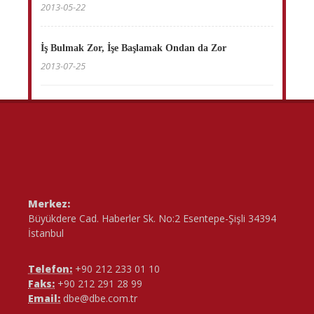
2013-05-22
İş Bulmak Zor, İşe Başlamak Ondan da Zor
2013-07-25
Merkez:
Büyükdere Cad. Haberler Sk. No:2 Esentepe-Şişli 34394
İstanbul
Telefon:
+90 212 233 01 10
Faks:
+90 212 291 28 99
Email:
dbe@dbe.com.tr