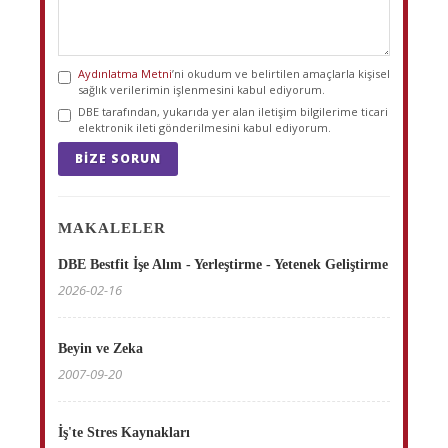
Aydınlatma Metni
’ni okudum ve belirtilen amaçlarla kişisel
sağlık verilerimin işlenmesini kabul ediyorum.
DBE tarafından, yukarıda yer alan iletişim bilgilerime ticari
elektronik ileti gönderilmesini kabul ediyorum.
BIZE SORUN
MAKALELER
DBE Bestfit İşe Alım - Yerleştirme - Yetenek Geliştirme
2026-02-16
Beyin ve Zeka
2007-09-20
İş'te Stres Kaynakları