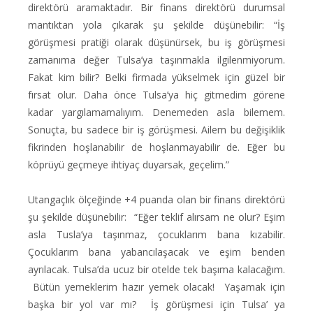
direktörü aramaktadır. Bir finans direktörü durumsal
mantıktan yola çıkarak şu şekilde düşünebilir: “İş
görüşmesi pratiği olarak düşünürsek, bu iş görüşmesi
zamanıma değer Tulsa’ya taşınmakla ilgilenmiyorum.
Fakat kim bilir? Belki firmada yükselmek için güzel bir
fırsat olur. Daha önce Tulsa’ya hiç gitmedim görene
kadar yargılamamalıyım. Denemeden asla bilemem.
Sonuçta, bu sadece bir iş görüşmesi. Ailem bu değişiklik
fikrinden hoşlanabilir de hoşlanmayabilir de. Eğer bu
köprüyü geçmeye ihtiyaç duyarsak, geçelim.”
Utangaçlık ölçeğinde +4 puanda olan bir finans direktörü
şu şekilde düşünebilir: “Eğer teklif alırsam ne olur? Eşim
asla Tusla’ya taşınmaz, çocuklarım bana kızabilir.
Çocuklarım bana yabancılaşacak ve eşim benden
ayrılacak. Tulsa’da ucuz bir otelde tek başıma kalacağım.
Bütün yemeklerim hazır yemek olacak! Yaşamak için
başka bir yol var mı? İş görüşmesi için Tulsa’ ya