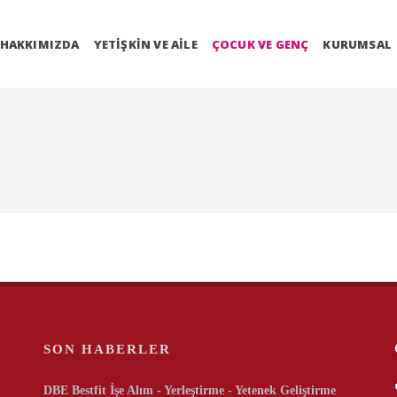
HAKKIMIZDA
YETIŞKIN VE AILE
ÇOCUK VE GENÇ
KURUMSAL
SON HABERLER
DBE Bestfit İşe Alım - Yerleştirme - Yetenek Geliştirme