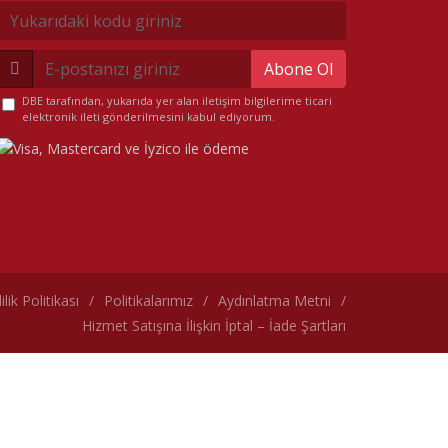
Abone Ol
DBE tarafından, yukarıda yer alan iletişim bilgilerime ticari
elektronik ileti gönderilmesini kabul ediyorum.
lilik Politikası
/
Politikalarımız
/
Aydınlatma Metni
/
Hizmet Satışına İlişkin İptal – İade Şartları