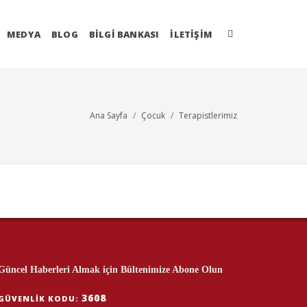
MEDYA
BLOG
BİLGİ BANKASI
İLETIŞIM
Ana Sayfa
Çocuk
Terapistlerimiz
Güncel Haberleri Almak için Bültenimize Abone Olun
3608
GÜVENLIK KODU: