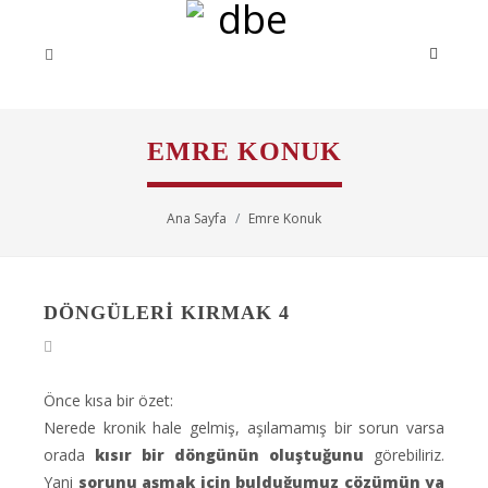
EMRE KONUK
Ana Sayfa
Emre Konuk
DÖNGÜLERI KIRMAK 4
Önce kısa bir özet:
Nerede kronik hale gelmiş, aşılamamış bir sorun varsa
orada
kısır bir döngünün oluştuğunu
görebiliriz.
Yani
sorunu aşmak için bulduğumuz çözümün ya