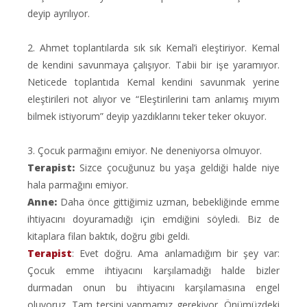
deyip ayrılıyor.
2. Ahmet toplantılarda sık sık Kemal’i eleştiriyor. Kemal
de kendini savunmaya çalışıyor. Tabii bir işe yaramıyor.
Neticede toplantıda Kemal kendini savunmak yerine
eleştirileri not alıyor ve “Eleştirilerini tam anlamış mıyım
bilmek istiyorum” deyip yazdıklarını teker teker okuyor.
3. Çocuk parmağını emiyor. Ne deneniyorsa olmuyor.
Terapist:
Sizce çocuğunuz bu yaşa geldiği halde niye
hala parmağını emiyor.
Anne:
Daha önce gittiğimiz uzman, bebekliğinde emme
ihtiyacını doyuramadığı için emdiğini söyledi. Biz de
kitaplara filan baktık, doğru gibi geldi.
Terapist
: Evet doğru. Ama anlamadığım bir şey var:
Çocuk emme ihtiyacını karşılamadığı halde bizler
durmadan onun bu ihtiyacını karşılamasına engel
oluyoruz. Tam tersini yapmamız gerekiyor. Önümüzdeki