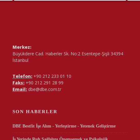
Merkez:
Büyükdere Cad. Haberler Sk. No:2 Esentepe-Şişli 34394
İstanbul
Telefon:
+90 212 233 01 10
Faks:
+90 212 291 28 99
Email:
dbe@dbe.com.tr
SON HABERLER
DBE Bestfit İşe Alım - Yerleştirme - Yetenek Geliştirme
İş Yerinde Ruh Sağlığını Önemsemek ve Psikolojik