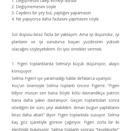
Değişmesini talep etmeyi durdur
Değişmemesini söyle
Caydırıcı bir şey bul, yaptığını yapamasın
Ne yapıyorsa daha fazlasını yapmasını söyle
Sol duyusu biraz fazla bir yaklaşım. Ama iyi düşünülür, iyi
planlanır ve iyi sunulursa başarı yüzdesinin yüksek
olacağını söyleyebilirim. En iyisi örnekler vermek.
1. Figen toplantılarda Selma’yı küçük düşürüyor, alaycı
konuşuyor.
Selma Figen’i işe yaramadığı halde defalarca uyarıyor.
Koç’un önerisiyle Selma toplantı öncesi Figen’e: “Figen
biliyor musun sen bana böyle kötü davrandıkça patron
bana daha yakın davranıyor. Geçen toplantıdan sonra
istediğim bir sürü şeyi alabildim. Aman bugün yaptıklarını
biraz daha abart” diyor. Figen toplantıda susuyor. Selma
kaş göz işaretiyle göreve çağırıyor. Figen zorla bir iki
eleştiride bulunuyor. Selma toplantı sonrası “teşekkürler”