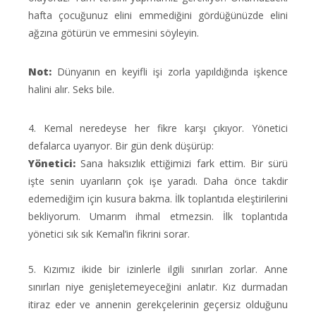
hafta çocuğunuz elini emmediğini gördüğünüzde elini
ağzına götürün ve emmesini söyleyin.
Not:
Dünyanın en keyifli işi zorla yapıldığında işkence
halini alır. Seks bile.
4. Kemal neredeyse her fikre karşı çıkıyor. Yönetici
defalarca uyarıyor. Bir gün denk düşürüp:
Yönetici:
Sana haksızlık ettiğimizi fark ettim. Bir sürü
işte senin uyarıların çok işe yaradı. Daha önce takdir
edemediğim için kusura bakma. İlk toplantıda eleştirilerini
bekliyorum. Umarım ihmal etmezsin. İlk toplantıda
yönetici sık sık Kemal’in fikrini sorar.
5. Kızımız ikide bir izinlerle ilgili sınırları zorlar. Anne
sınırları niye genişletemeyeceğini anlatır. Kız durmadan
itiraz eder ve annenin gerekçelerinin geçersiz olduğunu