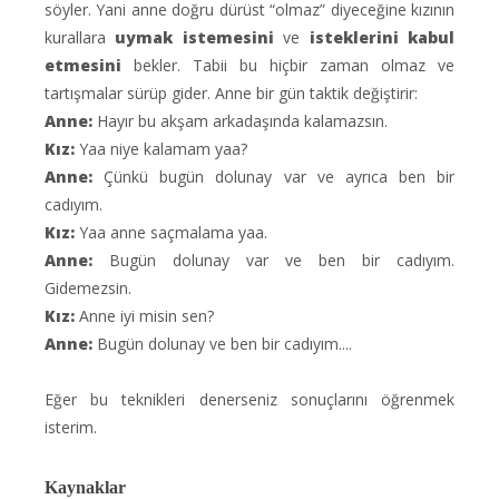
söyler. Yani anne doğru dürüst “olmaz” diyeceğine kızının
kurallara
uymak istemesini
ve
isteklerini kabul
etmesini
bekler. Tabii bu hiçbir zaman olmaz ve
tartışmalar sürüp gider. Anne bir gün taktik değiştirir:
Anne:
Hayır bu akşam arkadaşında kalamazsın.
Kız:
Yaa niye kalamam yaa?
Anne:
Çünkü bugün dolunay var ve ayrıca ben bir
cadıyım.
Kız:
Yaa anne saçmalama yaa.
Anne:
Bugün dolunay var ve ben bir cadıyım.
Gidemezsin.
Kız:
Anne iyi misin sen?
Anne:
Bugün dolunay ve ben bir cadıyım....
Eğer bu teknikleri denerseniz sonuçlarını öğrenmek
isterim.
Kaynaklar