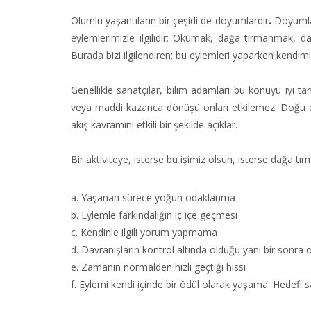
Olumlu yaşantıların bir çeşidi de doyumlardır
.
Doyumlar,
eylemlerimizle ilgilidir: Okumak, dağa tırmanmak, 
Burada bizi ilgilendiren; bu eylemleri yaparken kendimi
Genellikle sanatçılar, bilim adamları bu konuyu iyi 
veya maddi kazanca dönüşü onları etkilemez. Doğu din
akış kavramını etkili bir şekilde açıklar.
Bir aktiviteye, isterse bu işimiz olsun, isterse dağa t
a. Yaşanan sürece yoğun odaklanma
b. Eylemle farkındalığın iç içe geçmesi
c. Kendinle ilgili yorum yapmama
d. Davranışların kontrol altında olduğu yani bir sonra 
e. Zamanın normalden hızlı geçtiği hissi
f. Eylemi kendi içinde bir ödül olarak yaşama. Hedefi 