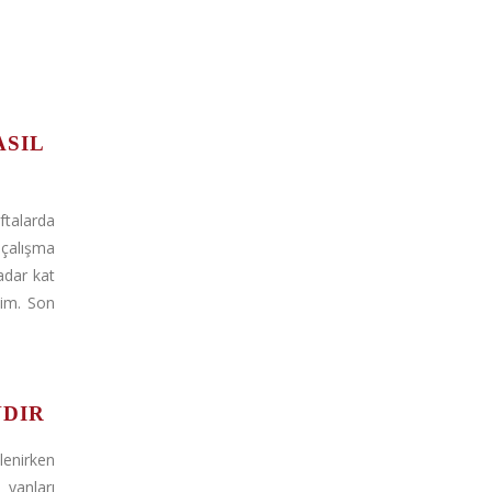
ASIL
talarda
alışma
adar kat
tim. Son
NDIR
enirken
 yanları