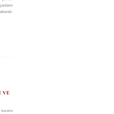
şanların
lanılır.
I VE
m kuramı