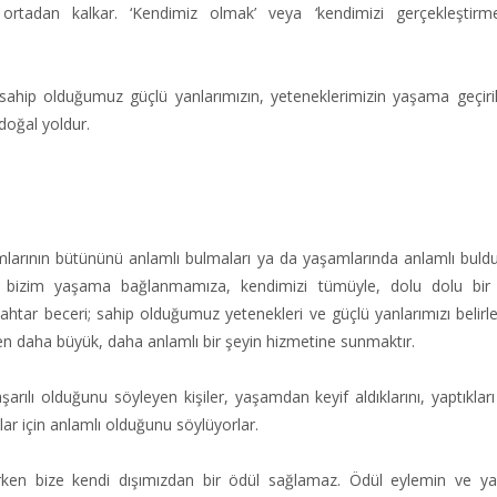
ortadan kalkar. ‘Kendimiz olmak’ veya ‘kendimizi gerçekleştirme
sahip olduğumuz güçlü yanlarımızın, yeteneklerimizin yaşama geçiri
oğal yoldur.
şamlarının bütününü anlamlı bulmaları ya da yaşamlarında anlamlı bulduk
ı, bizim yaşama bağlanmamıza, kendimizi tümüyle, dolu dolu bir 
htar beceri; sahip olduğumuz yetenekleri ve güçlü yanlarımızı belir
en daha büyük, daha anlamlı bir şeyin hizmetine sunmaktır.
ılı olduğunu söyleyen kişiler, yaşamdan keyif aldıklarını, yaptıkları
nlar için anlamlı olduğunu söylüyorlar.
ırken bize kendi dışımızdan bir ödül sağlamaz. Ödül eylemin ve ya