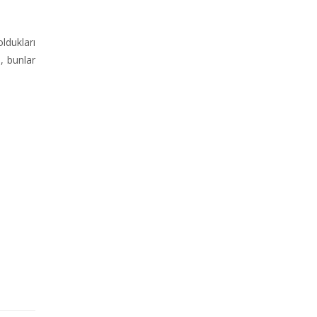
ldukları
e, bunlar