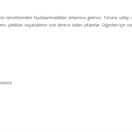
amın nimetlerinden faydalanmadıkları anlamına gelmez. Tersine sahip o
rın, çıktıkları seyahatlerin son derece tadını çıkarırlar. Diğerleri için is
Science