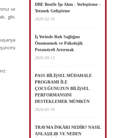
DBE Bestfit İşe Alım - Yerleştirme -
rımız ve
Yetenek Geliştirme
k, gibi.
2026-02-16
İş Yerinde Ruh Sağlığını
başarıya
Önemsemek ve Psikolojik
üşüncesi
Potansiyeli Artırmak
2025-09-13
rız:
PASS BİLİŞSEL MÜDAHALE
PROGRAMI İLE
ÇOCUĞUNUZUN BİLİŞSEL
PERFORMANSINI
DESTEKLEMEK MÜMKÜN
2024-05-10
TRAVMA İNKÂRI NEDİR? NASIL
ANLAŞILIR VE NEDEN