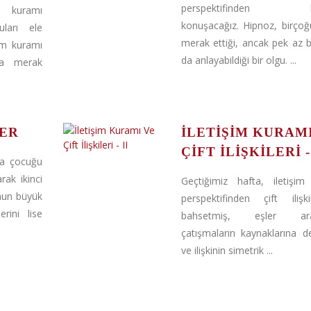
perspektifinden hi
 kuramı
konuşacağız. Hipnoz, birço
uları ele
merak ettiği, ancak pek az bi
şim kuramı
da anlayabildiği bir olgu. ...
ka merak
ER
İLETIŞIM KURAM
ÇIFT İLIŞKILERI - 
ra çocuğu
rak ikinci
Geçtiğimiz hafta, iletişim
nun büyük
perspektifinden çift ilişki
rini lise
bahsetmiş, eşler aras
çatışmaların kaynaklarına d
ve ilişkinin simetrik ...