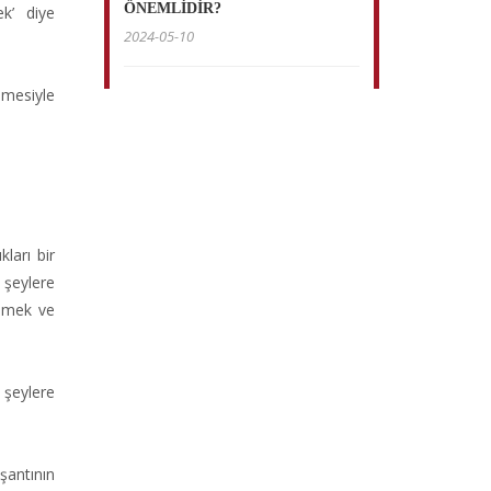
ÖNEMLİDİR?
k’ diye
2024-05-10
lmesiyle
ları bir
şeylere
lemek ve
 şeylere
şantının