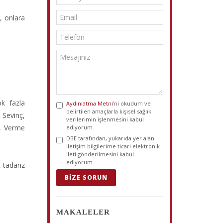
, onlara
ok fazla
Aydınlatma Metni
’ni okudum ve
belirtilen amaçlarla kişisel sağlık
 Sevinç,
verilerimin işlenmesini kabul
l, Verme
ediyorum.
DBE tarafından, yukarıda yer alan
iletişim bilgilerime ticari elektronik
ileti gönderilmesini kabul
ediyorum.
 tadarız
BIZE SORUN
MAKALELER