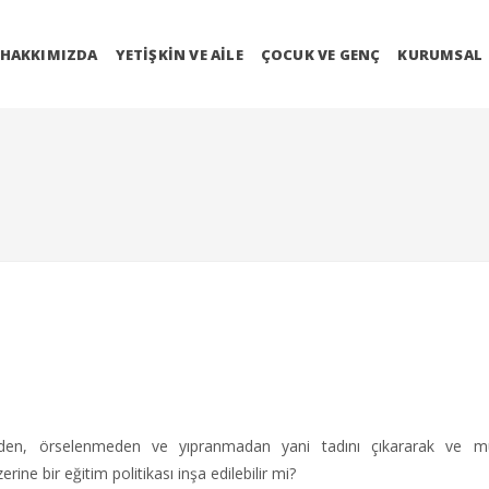
HAKKIMIZDA
YETIŞKIN VE AILE
ÇOCUK VE GENÇ
KURUMSAL
meden, örselenmeden ve yıpranmadan yani
tadını çıkararak ve m
e bir eğitim politikası inşa edilebilir mi?