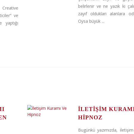
belirlenir ve ne yazık ki çalı
reative
zayıf oldukları alanlara odak
iciler” ve
Oysa büyük ...
e yaptığı
MI
İLETIŞIM KURAM
EN
HIPNOZ
Bugünkü yazımızda, iletişi