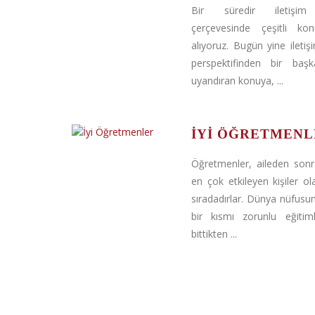
Bir süredir iletişim
çerçevesinde çeşitli kon
alıyoruz. Bugün yine ileti
perspektifinden bir baş
uyandıran konuya, ...
İYI ÖĞRETMENL
Öğretmenler, aileden son
en çok etkileyen kişiler ola
sıradadırlar. Dünya nüfusu
bir kısmı zorunlu eğitimle
bittikten ...