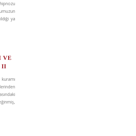
pnozu
ğumuzun
ldiği ya
I VE
II
 kuramı
lerinden
ındaki
eğinmiş,