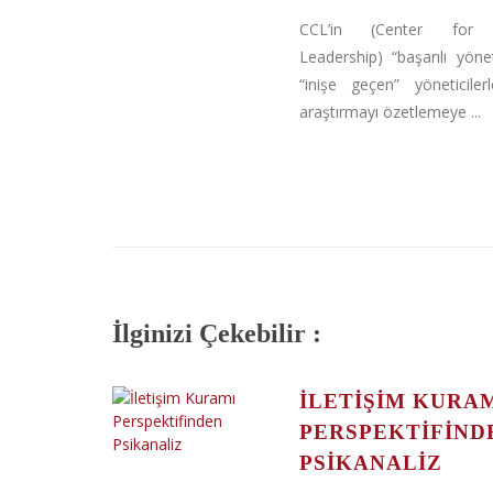
CCL’in (Center for C
Leadership) “başarılı yönet
“inişe geçen” yöneticilerl
araştırmayı özetlemeye ...
İlginizi Çekebilir :
İLETIŞIM KURA
PERSPEKTIFIND
PSIKANALIZ