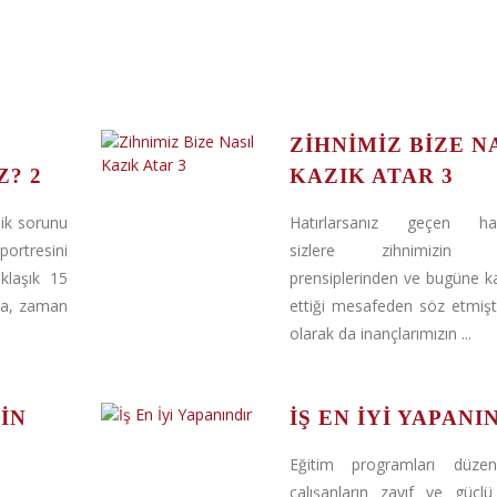
ZIHNIMIZ BIZE N
Z? 2
KAZIK ATAR 3
nik sorunu
Hatırlarsanız geçen haf
rtresini
sizlere zihnimizin ç
klaşık 15
prensiplerinden ve bugüne k
kta, zaman
ettiği mesafeden söz etmiş
olarak da inançlarımızın ...
IN
İŞ EN İYI YAPANI
Eğitim programları düzenl
çalışanların zayıf ve güçlü