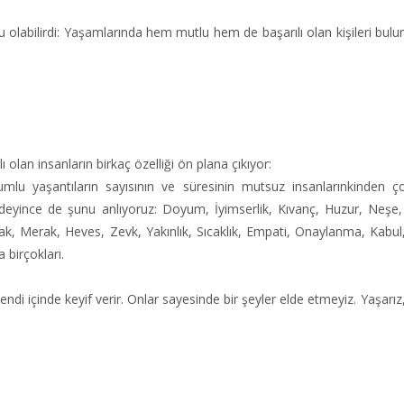
 olabilirdi: Yaşamlarında hem mutlu hem de başarılı olan kişileri bulur
lan insanların birkaç özelliği ön plana çıkıyor:
umlu yaşantıların sayısının ve süresinin mutsuz insanlarınkinden ç
deyince de şunu anlıyoruz: Doyum, İyimserlik, Kıvanç, Huzur, Neşe,
k, Merak, Heves, Zevk, Yakınlık, Sıcaklık, Empati, Onaylanma, Kabu
 birçokları.
di içinde keyif verir. Onlar sayesinde bir şeyler elde etmeyiz. Yaşarız,