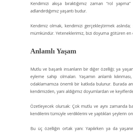
Kendimizi akışa bıraktığımız zaman “rol yapma” 
adlandırdığımız yaşantı budur.
Kendimiz olmak, kendimizi gerçekleştirmek aslında; 
mümkündür. Yeteneklerimiz, bizi doyuma götüren en d
Anlamlı Yaşam
Mutlu ve başarılı insanların bir diğer özelliği; ya ya
eyleme sahip olmaları. Yaşamın anlamlı kılınmas
odaklamamıza önemli bir katkıda bulunur. Burada ana
kendimizden, yani aldığımız doyumlardan ve keyiflerd
Özetleyecek olursak: Çok mutlu ve aynı zamanda başar
kendilerini tümüyle verdiklerini ve yaptıkları şeylerin o
Bu üç özelliğin ortak yanı: Yapılırken ya da yaşan