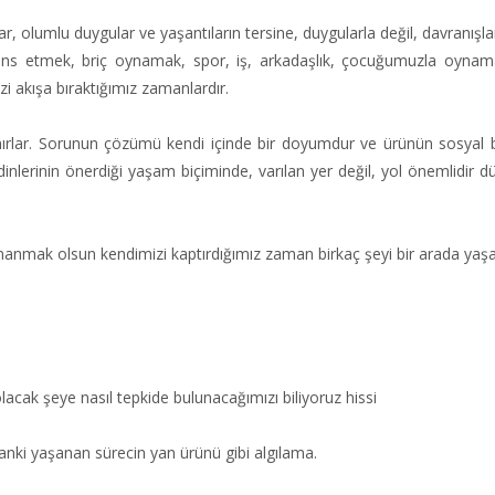
 olumlu duygular ve yaşantıların tersine, duygularla değil, davranışla
dans etmek, briç oynamak, spor, iş, arkadaşlık, çocuğumuzla oynama
zi akışa bıraktığımız zamanlardır.
tanırlar. Sorunun çözümü kendi içinde bir doyumdur ve ürünün sosyal 
lerinin önerdiği yaşam biçiminde, varılan yer değil, yol önemlidir d
ırmanmak olsun kendimizi kaptırdığımız zaman birkaç şeyi bir arada yaşa
olacak şeye nasıl tepkide bulunacağımızı biliyoruz hissi
sanki yaşanan sürecin yan ürünü gibi algılama.