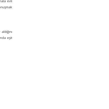
hala evli
konuşmak
 aldığını
nda eşit