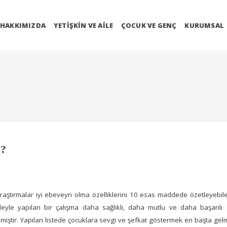
HAKKIMIZDA
YETIŞKIN VE AILE
ÇOCUK VE GENÇ
KURUMSAL
?
araştırmalar iyi ebeveyn olma özelliklerini 10 esas maddede özetleyebile
leyle yapılan bir çalışma daha sağlıklı, daha mutlu ve daha başarılı 
lemiştir. Yapılan listede çocuklara sevgi ve şefkat göstermek en başta gel