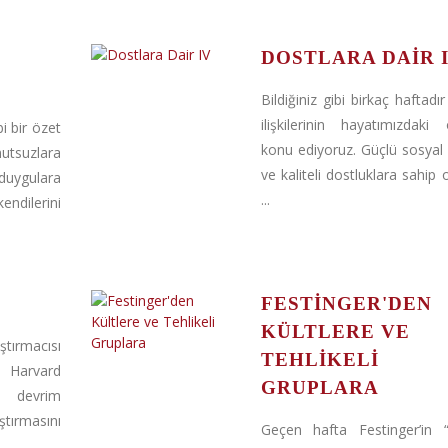
DOSTLARA DAIR 
Bildiğiniz gibi birkaç haftadı
ilişkilerinin hayatımızdaki
 bir özet
konu ediyoruz. Güçlü sosyal il
utsuzlara
ve kaliteli dostluklara sahip 
uygulara
...
kendilerini
2
FESTINGER'DEN
KÜLTLERE VE
ırmacısı
TEHLIKELI
n Harvard
GRUPLARA
ı devrim
ştırmasını
Geçen hafta Festinger’in “