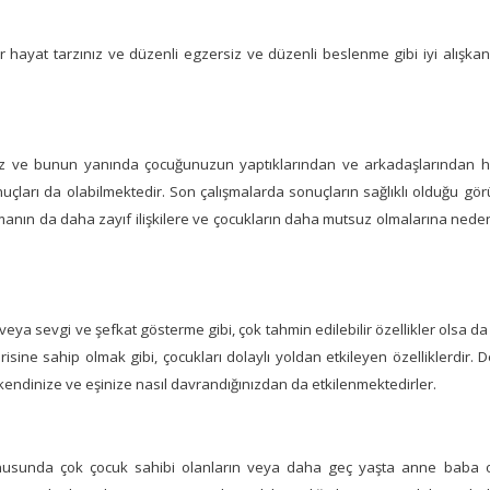
ir hayat tarzınız ve düzenli egzersiz ve düzenli beslenme gibi iyi alışkanl
nız ve bunun yanında çocuğunuzun yaptıklarından ve arkadaşlarından 
sonuçları da olabilmektedir. Son çalışmalarda sonuçların sağlıklı olduğu gö
nın da daha zayıf ilişkilere ve çocukların daha mutsuz olmalarına nede
eya sevgi ve şefkat gösterme gibi, çok tahmin edilebilir özellikler olsa da 
isine sahip olmak gibi, çocukları dolaylı yoldan etkileyen özelliklerdir. 
kendinize ve eşinize nasıl davrandığınızdan da etkilenmektedirler.
nusunda çok çocuk sahibi olanların veya daha geç yaşta anne baba o