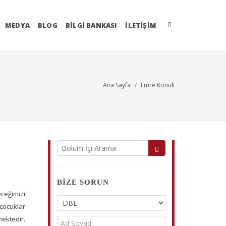
MEDYA
BLOG
BİLGİ BANKASI
İLETIŞIM
Ana Sayfa
Emre Konuk
BIZE SORUN
ceğimizi
çocuklar
mektedir.