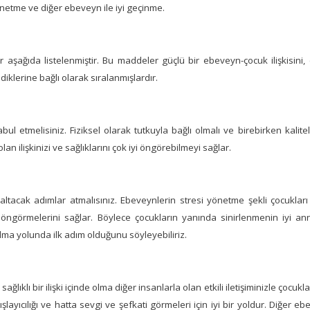
i yönetme ve diğer ebeveyn ile iyi geçinme.
r aşağıda listelenmiştir. Bu maddeler güçlü bir ebeveyn-çocuk ilişkisini
diklerine bağlı olarak sıralanmışlardır.
l etmelisiniz. Fiziksel olarak tutkuyla bağlı olmalı ve birebirken kalite
an ilişkinizi ve sağlıklarını çok iyi öngörebilmeyi sağlar.
altacak adımlar atmalısınız. Ebeveynlerin stresi yönetme şekli çocukları 
iyi öngörmelerini sağlar. Böylece çocukların yanında sinirlenmenin iyi a
ma yolunda ilk adım olduğunu söyleyebiliriz.
ağlıklı bir ilişki içinde olma diğer insanlarla olan etkili iletişiminizle çocukla
layıcılığı ve hatta sevgi ve şefkati görmeleri için iyi bir yoldur. Diğer eb