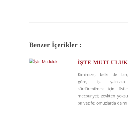
Benzer İçerikler :
İŞTE MUTLULUK
Kimimize, belki de bir
göre, iş, yalnızca
sürdürebilmek için üstle
mecburiyet; zevkten yoksu
bir vazife; omuzlarda daimi b