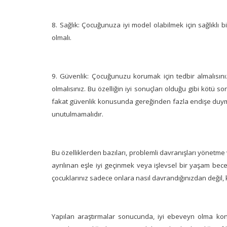
8. Sağlık: Çocuğunuza iyi model olabilmek için sağlıklı b
olmalı.
9. Güvenlik: Çocuğunuzu korumak için tedbir almalısı
olmalısınız. Bu özelliğin iyi sonuçları olduğu gibi kötü 
fakat güvenlik konusunda gereğinden fazla endişe duyma
unutulmamalıdır.
Bu özelliklerden bazıları, problemli davranışları yönetme v
ayrılınan eşle iyi geçinmek veya işlevsel bir yaşam becer
çocuklarınız sadece onlara nasıl davrandığınızdan değil, 
Yapılan araştırmalar sonucunda, iyi ebeveyn olma ko