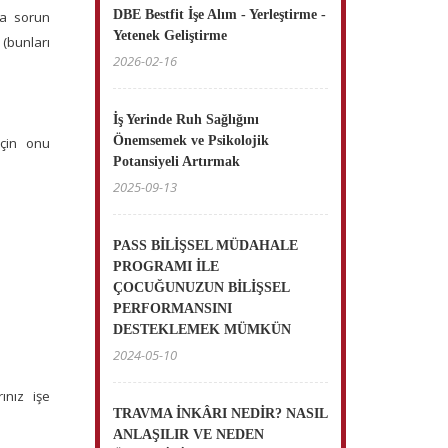
DBE Bestfit İşe Alım - Yerleştirme -
da sorun
Yetenek Geliştirme
(bunları
2026-02-16
İş Yerinde Ruh Sağlığını
Önemsemek ve Psikolojik
için onu
Potansiyeli Artırmak
2025-09-13
PASS BİLİŞSEL MÜDAHALE
PROGRAMI İLE
ÇOCUĞUNUZUN BİLİŞSEL
PERFORMANSINI
DESTEKLEMEK MÜMKÜN
2024-05-10
ınız işe
TRAVMA İNKÂRI NEDİR? NASIL
ANLAŞILIR VE NEDEN