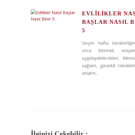
EVLILIKLER NAS
BAŞLAR NASIL B
5
Geçen hafta beraberliği
önce bitirmek isteyen
uygulayabilecekleri, bilim
sağlam, garantili teknikleri
anlatm...
İlginizi Çekebilir :