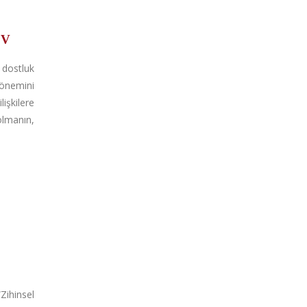
IV
r dostluk
 önemini
işkilere
olmanın,
Zihinsel