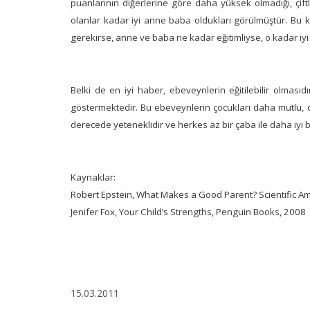
puanlarının diğerlerine göre daha yüksek olmadığı, çiftl
olanlar kadar iyi anne baba oldukları görülmüştür. Bu k
gerekirse, anne ve baba ne kadar eğitimliyse, o kadar iy
Belki de en iyi haber, ebeveynlerin eğitilebilir olmasıd
göstermektedir. Bu ebeveynlerin çocukları daha mutlu, d
derecede yeteneklidir ve herkes az bir çaba ile daha iyi b
Kaynaklar:
Robert Epstein, What Makes a Good Parent? Scientific Am
Jenifer Fox, Your Child’s Strengths, Penguin Books, 2008
15.03.2011