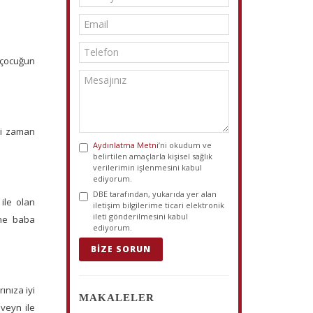
, çocuğun
li zaman
Aydınlatma Metni
’ni okudum ve
belirtilen amaçlarla kişisel sağlık
verilerimin işlenmesini kabul
ediyorum.
DBE tarafından, yukarıda yer alan
ile olan
iletişim bilgilerime ticari elektronik
ileti gönderilmesini kabul
nne baba
ediyorum.
BIZE SORUN
rınıza iyi
MAKALELER
eveyn ile