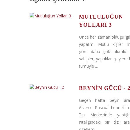
MUTLULUĞUN
YOLLARI 3
Önce her zaman olduğu gibi
yapalım. Mutlu kişiler m
göre daha çok olumlu d
sahipler, yaptıkları şeylere 
tümüyle ...
BEYNIN GÜCÜ - 
Geçen hafta beyin araşt
Alvero Pascual-Leone’ni
Tıp Merkezinde yaptığ
niteliğindeki bir dizi ara
özetlem...