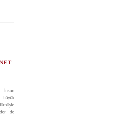
ANET
 İnsan
en büyük
lümüyle
zden de