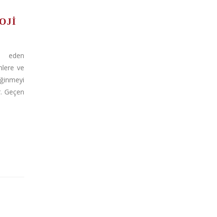
OJI
ip eden
enlere ve
inmeyi
r. Geçen