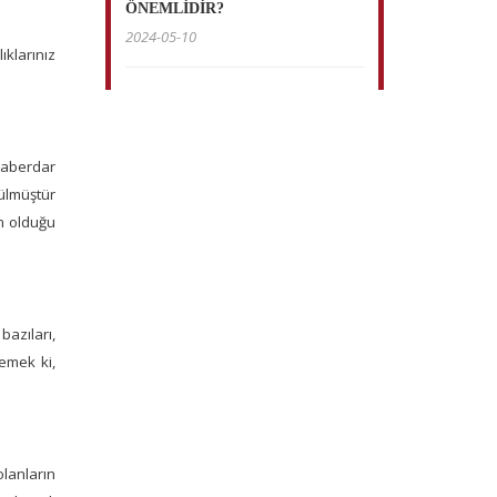
ÖNEMLİDİR?
2024-05-10
ıklarınız
haberdar
rülmüştür
n olduğu
bazıları,
Demek ki,
lanların