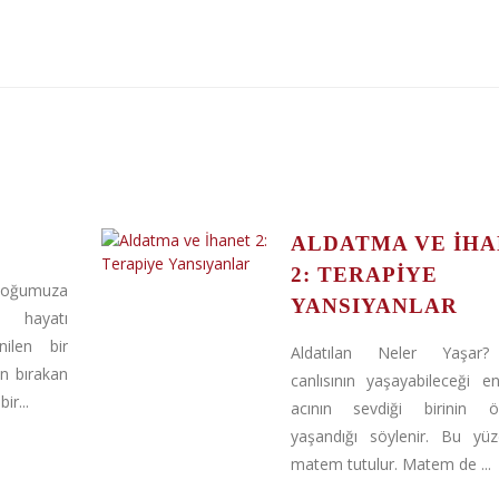
ALDATMA VE İH
2: TERAPIYE
çoğumuza
YANSIYANLAR
 hayatı
nilen bir
Aldatılan Neler Yaşar?
n bırakan
canlısının yaşayabileceği 
ir...
acının sevdiği birinin ö
yaşandığı söylenir. Bu yü
matem tutulur. Matem de ...