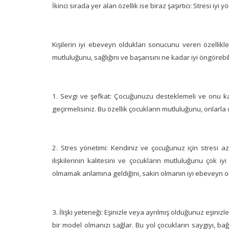
İkinci sırada yer alan özellik ise biraz şaşırtıcı: Stresi iy
Kişilerin iyi ebeveyn oldukları sonucunu veren özellikle
mutluluğunu, sağlığını ve başarısını ne kadar iyi öngörebil
1. Sevgi ve şefkat: Çocuğunuzu desteklemeli ve onu kabu
geçirmelisiniz. Bu özellik çocukların mutluluğunu, onlarla ol
2. Stres yönetimi: Kendiniz ve çocuğunuz için stresi az
ilişkilerinin kalitesini ve çocukların mutluluğunu çok 
olmamak anlamına geldiğini, sakin olmanın iyi ebeveyn ol
3. İlişki yeteneği: Eşinizle veya ayrılmış olduğunuz eşinizle s
bir model olmanızı sağlar. Bu yol çocukların saygıyı, bağış