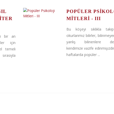
IL
POPÜLER PSIKOL
ITER
MITLERI - III
Bu köşeyi sıklıkla tak
okurlarımız bilirler, bilinmey
ni bir an
yanlış bilinenlere değ
ler için
kendimize vazife edinmişizdi
sel temeli
haftalarda popüler ...
 sırasıyla