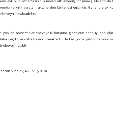
erin evli olup olmamasının puanları etkilemediği, boşanmış ailelerin de 
onuda farklılık yaratan faktörlerden bir tanesi eğitimdir: Genel olarak 
i ebeveyn olmaktadırlar.
ır; yapılan araştırmalar ebeveynlik kursuna gidenlerin daha iyi sonuçlar
aha sağlıklı ve daha başarılı olmaktadır. Herkes çocuk yetiştirme konusu
ir ebeveyn olabilir.
erican Mind 21, 46 – 51 (2010)