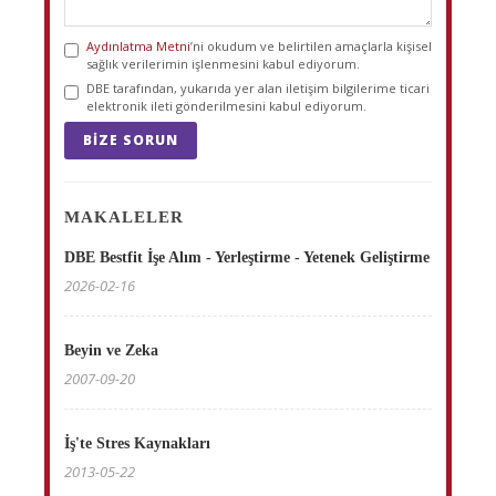
Aydınlatma Metni
’ni okudum ve belirtilen amaçlarla kişisel
sağlık verilerimin işlenmesini kabul ediyorum.
DBE tarafından, yukarıda yer alan iletişim bilgilerime ticari
elektronik ileti gönderilmesini kabul ediyorum.
BIZE SORUN
MAKALELER
DBE Bestfit İşe Alım - Yerleştirme - Yetenek Geliştirme
2026-02-16
Beyin ve Zeka
2007-09-20
İş'te Stres Kaynakları
2013-05-22