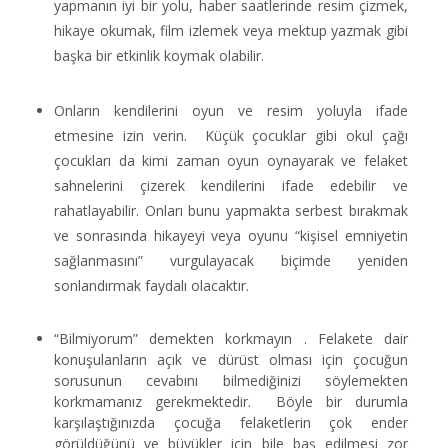
yapmanın iyi bir yolu, haber saatlerinde resim çizmek,
hikaye okumak, film izlemek veya mektup yazmak gibi
başka bir etkinlik koymak olabilir.
Onların kendilerini oyun ve resim yoluyla ifade
etmesine izin verin. Küçük çocuklar gibi okul çağı
çocukları da kimi zaman oyun oynayarak ve felaket
sahnelerini çizerek kendilerini ifade edebilir ve
rahatlayabilir. Onları bunu yapmakta serbest bırakmak
ve sonrasında hikayeyi veya oyunu “kişisel emniyetin
sağlanmasını” vurgulayacak biçimde yeniden
sonlandırmak faydalı olacaktır.
“Bilmiyorum” demekten korkmayın . Felakete dair
konuşulanların açık ve dürüst olması için çocuğun
sorusunun cevabını bilmediğinizi söylemekten
korkmamanız gerekmektedir. Böyle bir durumla
karşılaştığınızda çocuğa felaketlerin çok ender
görüldüğünü ve büyükler için bile baş edilmesi zor