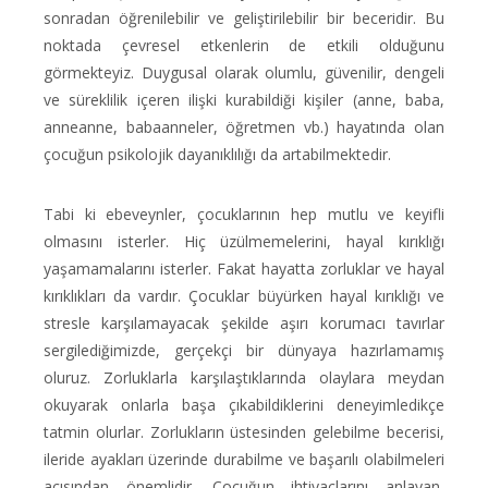
sonradan öğrenilebilir ve geliştirilebilir bir beceridir. Bu
noktada çevresel etkenlerin de etkili olduğunu
görmekteyiz. Duygusal olarak olumlu, güvenilir, dengeli
ve süreklilik içeren ilişki kurabildiği kişiler (anne, baba,
anneanne, babaanneler, öğretmen vb.) hayatında olan
çocuğun psikolojik dayanıklılığı da artabilmektedir.
Tabi ki ebeveynler, çocuklarının hep mutlu ve keyifli
olmasını isterler. Hiç üzülmemelerini, hayal kırıklığı
yaşamamalarını isterler. Fakat hayatta zorluklar ve hayal
kırıklıkları da vardır. Çocuklar büyürken hayal kırıklığı ve
stresle karşılamayacak şekilde aşırı korumacı tavırlar
sergilediğimizde, gerçekçi bir dünyaya hazırlamamış
oluruz. Zorluklarla karşılaştıklarında olaylara meydan
okuyarak onlarla başa çıkabildiklerini deneyimledikçe
tatmin olurlar. Zorlukların üstesinden gelebilme becerisi,
ileride ayakları üzerinde durabilme ve başarılı olabilmeleri
açısından önemlidir. Çocuğun ihtiyaçlarını anlayan,