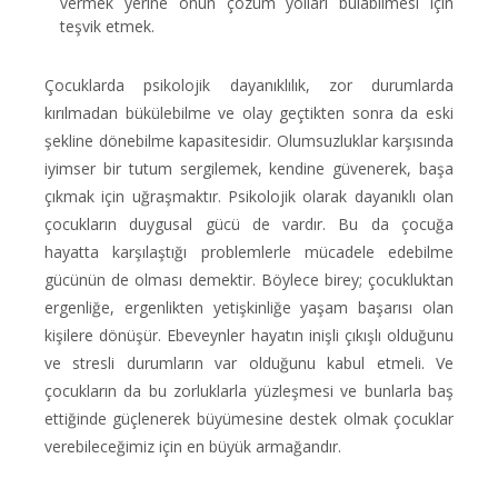
vermek yerine onun çözüm yolları bulabilmesi için
teşvik etmek.
Çocuklarda psikolojik dayanıklılık, zor durumlarda
kırılmadan bükülebilme ve olay geçtikten sonra da eski
şekline dönebilme kapasitesidir. Olumsuzluklar karşısında
iyimser bir tutum sergilemek, kendine güvenerek, başa
çıkmak için uğraşmaktır. Psikolojik olarak dayanıklı olan
çocukların duygusal gücü de vardır. Bu da çocuğa
hayatta karşılaştığı problemlerle mücadele edebilme
gücünün de olması demektir. Böylece birey; çocukluktan
ergenliğe, ergenlikten yetişkinliğe yaşam başarısı olan
kişilere dönüşür. Ebeveynler hayatın inişli çıkışlı olduğunu
ve stresli durumların var olduğunu kabul etmeli. Ve
çocukların da bu zorluklarla yüzleşmesi ve bunlarla baş
ettiğinde güçlenerek büyümesine destek olmak çocuklar
verebileceğimiz için en büyük armağandır.