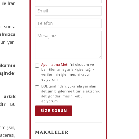
 ile İran
ip sonra
alnızca
nun yani
Aydınlatma Metni
’ni okudum ve
ka’nın
belirtilen amaçlarla kişisel sağlık
eşinde
”
verilerimin işlenmesini kabul
ediyorum.
DBE tarafından, yukarıda yer alan
iletişim bilgilerime ticari elektronik
k artık
ileti gönderilmesini kabul
ediyorum.
ır
. Bu
BIZE SORUN
mmışsın,
MAKALELER
acerası,