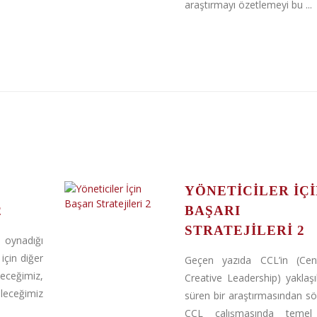
araştırmayı özetlemeyi bu ...
YÖNETICILER İÇ
2
BAŞARI
STRATEJILERI 2
oynadığı
için diğer
Geçen yazıda CCL’in (Cen
ceğimiz,
Creative Leadership) yaklaşı
leceğimiz
süren bir araştırmasından sö
CCL çalışmasında temel