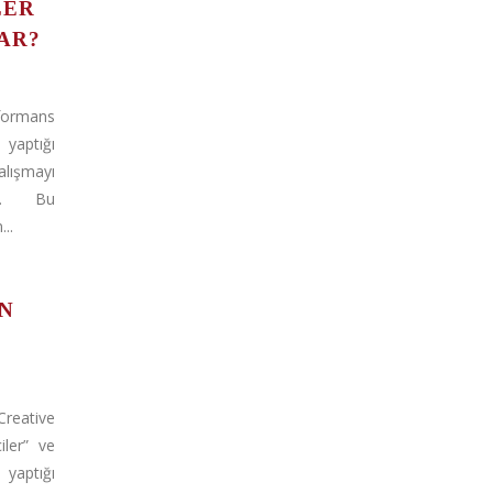
LER
AR?
ormans
 yaptığı
ışmayı
uz. Bu
..
IN
eative
iler” ve
 yaptığı