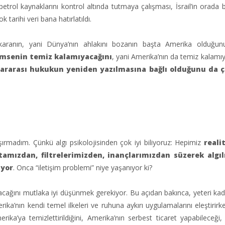
petrol kaynaklarını kontrol altında tutmaya çalışması, İsrail’in orada
arihi veri bana hatırlatıldı.
çıkaranın, yani Dünya’nın ahlakını bozanın başta Amerika olduğu
imsenin temiz kalamıyacağını
, yani Amerika’nın da temiz kalamıy
slararası hukukun yeniden yazılmasına bağlı olduğunu da 
şırmadım. Çünkü algı psikolojisinden çok iyi biliyoruz: Hepimiz
reali
tamızdan, filtrelerimizden, inançlarımızdan süzerek algıl
iyor
. Onca “iletişim problemi” niye yaşanıyor ki?
cağını mutlaka iyi düşünmek gerekiyor. Bu açıdan bakınca, yeteri ka
a’nın kendi temel ilkeleri ve ruhuna aykırı uygulamalarını eleştirirk
rika’ya temizlettirildiğini, Amerika’nın serbest ticaret yapabileceği, 