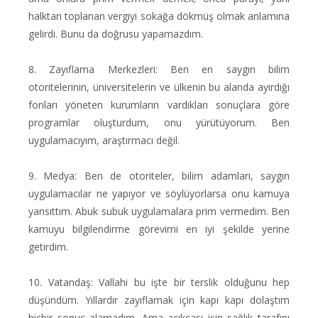
halktan toplanan vergiyi sokağa dökmüş olmak anlamına
gelirdi. Bunu da doğrusu yapamazdım.
8. Zayıflama Merkezleri: Ben en saygın bilim
otoritelerinin, üniversitelerin ve ülkenin bu alanda ayırdığı
fonları yöneten kurumların vardıkları sonuçlara göre
programlar oluşturdum, onu yürütüyorum. Ben
uygulamacıyım, araştırmacı değil.
9. Medya: Ben de otoriteler, bilim adamları, saygın
uygulamacılar ne yapıyor ve söylüyorlarsa onu kamuya
yansıttım. Abuk subuk uygulamalara prim vermedim. Ben
kamuyu bilgilendirme görevimi en iyi şekilde yerine
getirdim.
10. Vatandaş: Vallahi bu işte bir terslik olduğunu hep
düşündüm. Yıllardır zayıflamak için kapı kapı dolaştım
hiçbir sonuç alamadım. Ama açıkçası işin sağlık tarafını