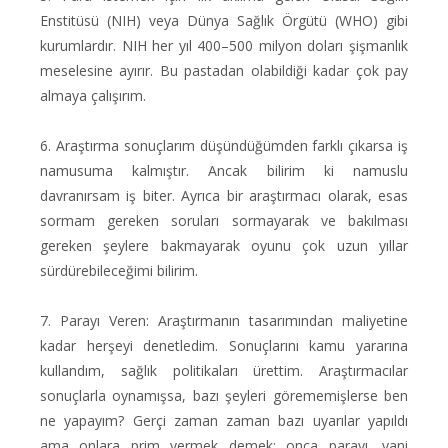
Enstitüsü (NIH) veya Dünya Sağlık Örgütü (WHO) gibi
kurumlardır. NIH her yıl 400–500 milyon doları şişmanlık
meselesine ayırır. Bu pastadan olabildiği kadar çok pay
almaya çalışırım.
6. Araştırma sonuçlarım düşündüğümden farklı çıkarsa iş
namusuma kalmıştır. Ancak bilirim ki namuslu
davranırsam iş biter. Ayrıca bir araştırmacı olarak, esas
sormam gereken soruları sormayarak ve bakılması
gereken şeylere bakmayarak oyunu çok uzun yıllar
sürdürebileceğimi bilirim.
7. Parayı Veren: Araştırmanın tasarımından maliyetine
kadar herşeyi denetledim. Sonuçlarını kamu yararına
kullandım, sağlık politikaları ürettim. Araştırmacılar
sonuçlarla oynamışsa, bazı şeyleri görememişlerse ben
ne yapayım? Gerçi zaman zaman bazı uyarılar yapıldı
ama onlara prim vermek demek; onca parayı, yani