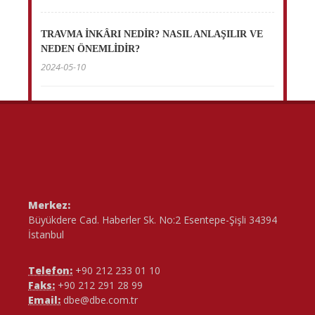
TRAVMA İNKÂRI NEDİR? NASIL ANLAŞILIR VE
NEDEN ÖNEMLİDİR?
2024-05-10
Merkez:
Büyükdere Cad. Haberler Sk. No:2 Esentepe-Şişli 34394
İstanbul
Telefon:
+90 212 233 01 10
Faks:
+90 212 291 28 99
Email:
dbe@dbe.com.tr