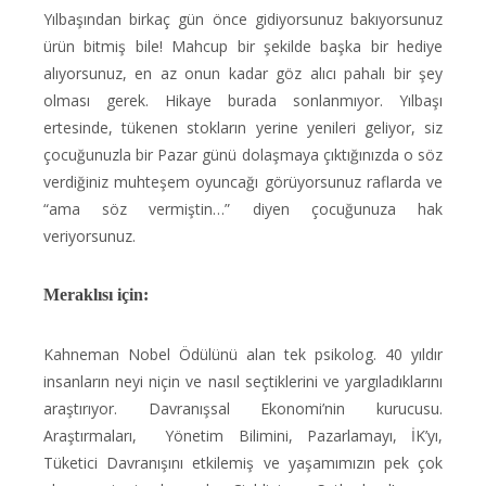
Yılbaşından birkaç gün önce gidiyorsunuz bakıyorsunuz
ürün bitmiş bile! Mahcup bir şekilde başka bir hediye
alıyorsunuz, en az onun kadar göz alıcı pahalı bir şey
olması gerek. Hikaye burada sonlanmıyor. Yılbaşı
ertesinde, tükenen stokların yerine yenileri geliyor, siz
çocuğunuzla bir Pazar günü dolaşmaya çıktığınızda o söz
verdiğiniz muhteşem oyuncağı görüyorsunuz raflarda ve
“ama söz vermiştin…” diyen çocuğunuza hak
veriyorsunuz.
Meraklısı için:
Kahneman Nobel Ödülünü alan tek psikolog. 40 yıldır
insanların neyi niçin ve nasıl seçtiklerini ve yargıladıklarını
araştırıyor. Davranışsal Ekonomi’nin kurucusu.
Araştırmaları, Yönetim Bilimini, Pazarlamayı, İK’yı,
Tüketici Davranışını etkilemiş ve yaşamımızın pek çok