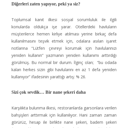
Diğerleri zaten yapıyor, peki ya siz?
Toplumsal kanıt ilkesi sosyal sorumluluk ile ilgili
konularda oldukça işe yarar. Otellerdeki havluların
müşterilerce hemen kirliye atılması yerine birkaç defa
kullanılmasını teşvik etmek için, odalara asılan işaret
notlarına “Lütfen çevreyi korumak için havlularınızı
yeniden kullanın” yazmanın yeniden kullanımı arttırdığı
görülmüş. Bu normal bir durum. İlginç olan; “bu odada
kalan herkes sizin gibi havlularını en az 1 defa yeniden
kullanıyor” ifadesinin yarattığı artış: % 26.
Sizi çok sevdik… Bir nane şekeri daha
Karşılıkta bulunma ilkesi, restoranlarda garsonlara verilen
bahşişleri arttırmak için kullanılıyor. Hani zaman zaman
görürüz, hesap ile birlikte nane şekeri, badem şekeri