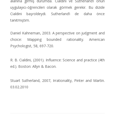
alanına girmiş durumda. Cialdini ve Sutherland’ı onun
uygulayıcı-öğrencileri olarak görmek gerekir. Bu dizide
Cialdini başroldeydi. Sutherland’i de daha önce
tanıtmıştım.
Daniel Kahneman, 2003. A perspective on judgment and
choice: Mapping bounded rationality. American
Psychologist, 58, 697-720.
R. B. Cialdini, (2001). Influence: Science and practice (4th
ed.). Boston: Allyn & Bacon.
Stuart Sutherland, 2007, Irrationality, Pinter and Martin.
03.02.2010