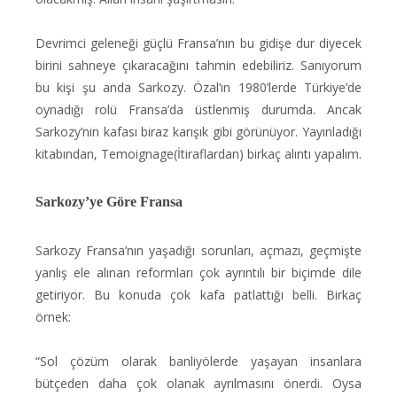
Devrimci geleneği güçlü Fransa’nın bu gidişe dur diyecek
birini sahneye çıkaracağını tahmin edebiliriz. Sanıyorum
bu kişi şu anda Sarkozy. Özal’ın 1980’lerde Türkiye’de
oynadığı rolü Fransa’da üstlenmiş durumda. Ancak
Sarkozy’nin kafası biraz karışık gibi görünüyor. Yayınladığı
kitabından, Temoignage(İtiraflardan) birkaç alıntı yapalım.
Sarkozy’ye Göre Fransa
Sarkozy Fransa’nın yaşadığı sorunları, açmazı, geçmişte
yanlış ele alınan reformları çok ayrıntılı bir biçimde dile
getiriyor. Bu konuda çok kafa patlattığı belli. Birkaç
örnek:
“Sol çözüm olarak banliyölerde yaşayan insanlara
bütçeden daha çok olanak ayrılmasını önerdi. Oysa