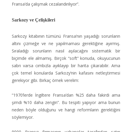
Fransa’da çalışmak cezalandırılıyor”.
Sarkozy ve Çelişkileri
Sarkozy kitabının tümünü Fransa’nın yaşadığı sorunların
altını çizmeğe ve ne yapılmaması gerektiğine ayırmış.
Sıraladığı sorunların nasıl aşılacağını sistematik bir
biçimde ele almamış. Birçok “soft” konuda, okuyucunun
sabrı varsa cımbızla ayıklayıp bir harita çıkarabilir. Ama
çok temel konularda Sarkozy’nin kafasını netleştirmesi
gerekiyor gibi. Birkaç örnek verelim:
“1970’lerde İngiltere Fransa’dan %25 daha fakirdi ama
şimdi %10 daha zengin”. Bu tespiti yapıyor ama bunun
neden böyle olduğunu ve hangi reformların gerektiğini
söylemiyor.
9000 Fransız firmasının yabancılar tarafından satın