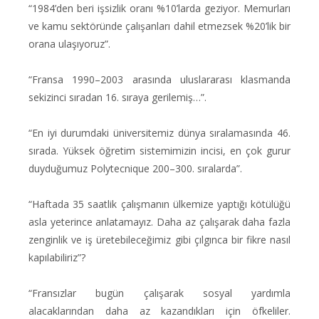
“1984’den beri işsizlik oranı %10’larda geziyor. Memurları
ve kamu sektöründe çalışanları dahil etmezsek %20’lik bir
orana ulaşıyoruz”.
“Fransa 1990–2003 arasında uluslararası klasmanda
sekizinci sıradan 16. sıraya gerilemiş…”.
“En iyi durumdaki üniversitemiz dünya sıralamasında 46.
sırada. Yüksek öğretim sistemimizin incisi, en çok gurur
duyduğumuz Polytecnique 200–300. sıralarda”.
“Haftada 35 saatlik çalışmanın ülkemize yaptığı kötülüğü
asla yeterince anlatamayız. Daha az çalışarak daha fazla
zenginlik ve iş üretebileceğimiz gibi çılgınca bir fikre nasıl
kapılabiliriz”?
“Fransızlar bugün çalışarak sosyal yardımla
alacaklarından daha az kazandıkları için öfkeliler.