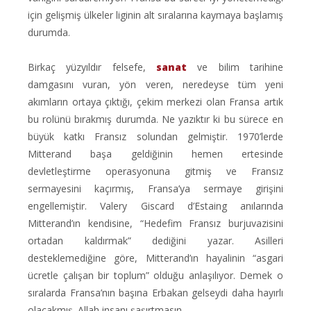
için gelişmiş ülkeler liginin alt sıralarına kaymaya başlamış
durumda.
Birkaç yüzyıldır felsefe,
sanat
ve bilim tarihine
damgasını vuran, yön veren, neredeyse tüm yeni
akımların ortaya çıktığı, çekim merkezi olan Fransa artık
bu rolünü bırakmış durumda. Ne yazıktır ki bu sürece en
büyük katkı Fransız solundan gelmiştir. 1970’lerde
Mitterand başa geldiğinin hemen ertesinde
devletleştirme operasyonuna gitmiş ve Fransız
sermayesini kaçırmış, Fransa’ya sermaye girişini
engellemiştir. Valery Giscard d’Estaing anılarında
Mitterand’ın kendisine, “Hedefim Fransız burjuvazisini
ortadan kaldırmak” dediğini yazar. Asilleri
desteklemediğine göre, Mitterand’ın hayalinin “asgari
ücretle çalışan bir toplum” olduğu anlaşılıyor. Demek o
sıralarda Fransa’nın başına Erbakan gelseydi daha hayırlı
olacakmış. Allah insanı şaşırtmasın.