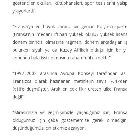
göstericiler okulları, kütüphaneleri, spor tesislerini yakıp
yıkıyorlardı”.
“Fransa’ya en büyük zarar… bir gencin Polytecnique’te
(Fransa’nın medar-ı iftiharı yüksek okulu) yüksek lisans
dönem birincisi olmasına rağmen, dönem arkadaşları iş
bulurken siyah ya da Kuzey Afrika’lı olduğu için bir yıl
sonunda hala işsiz olmasına tahammül etmektir”.
“1997–2002 arasında Avrupa Konseyi tarafından aslı
Fransızca olarak hazırlanan metinlerin sayısı %47’den
%18’e düşmüştür. Artık en çok fikir üreten ülke Fransa
değil”.
“Mirasımızla ve geçmişimizle yaşadığımız için, Fransa
olduğumuz için çaba göstememize gerek olmadığını
düşündüğümüz için etkimiz azalıyor”.