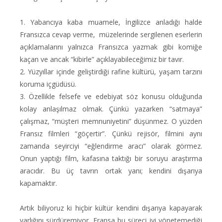
1. Yabancıya kaba muamele, İngilizce anladığı halde
Fransızca cevap verme, müzelerinde sergilenen eserlerin
açıklamalarını yalnızca Fransızca yazmak gibi komiğe
kaçan ve ancak “kibirle” açıklayabileceğimiz bir tavır.
2. Yüzyıllar içinde geliştirdiği rafine kültürü, yaşam tarzını
koruma içgüdüsü.
3. Özellikle felsefe ve edebiyat söz konusu olduğunda
kolay anlaşılmaz olmak. Çünkü yazarken “satmaya”
çalışmaz, “müşteri memnuniyetini” düşünmez. O yüzden
Fransız filmleri “göçertir”. Çünkü rejisör, filmini aynı
zamanda seyirciyi “eğlendirme aracı” olarak görmez.
Onun yaptığı film, kafasına taktığı bir soruyu araştırma
aracıdır. Bu üç tavrın ortak yanı; kendini dışarıya
kapamaktır.
Artık biliyoruz ki hiçbir kültür kendini dışarıya kapayarak
varlığını sürdüremiyor. Fransa bu süreci iyi yönetemediği