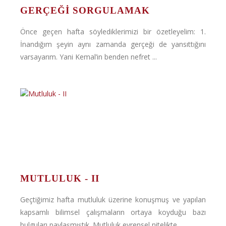
GERÇEĞI SORGULAMAK
Önce geçen hafta söylediklerimizi bir özetleyelim: 1.
İnandığım şeyin aynı zamanda gerçeği de yansıttığını
varsayarım. Yani Kemal’in benden nefret ...
MUTLULUK - II
Geçtiğimiz hafta mutluluk üzerine konuşmuş ve yapılan
kapsamlı bilimsel çalışmaların ortaya koyduğu bazı
bulguları paylaşmıştık. Mutluluk evrensel nitelikte ...