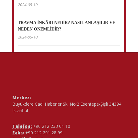
2024-05-10
TRAVMA İNKÂRI NEDİR? NASIL ANLAŞILIR VE
NEDEN ÖNEMLİDİR?
2024-05-10
Merkez:
Büyükdere Cad. Haberler Sk. No:2 Esentepe-Şişli 34394
İstanbul
Telefon:
+90 212 233 01 10
Faks:
+90 212 291 28 99