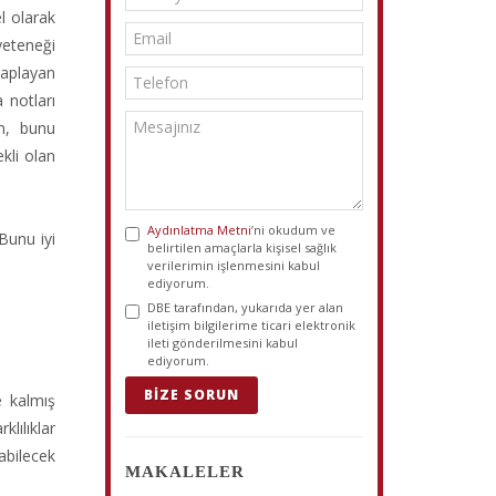
l olarak
yeteneği
aplayan
 notları
n, bunu
kli olan
Aydınlatma Metni
’ni okudum ve
 Bunu iyi
belirtilen amaçlarla kişisel sağlık
verilerimin işlenmesini kabul
ediyorum.
DBE tarafından, yukarıda yer alan
iletişim bilgilerime ticari elektronik
ileti gönderilmesini kabul
ediyorum.
BIZE SORUN
e kalmış
lılıklar
abilecek
MAKALELER