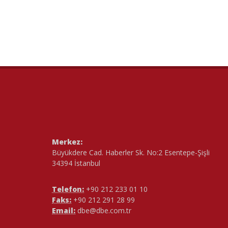
Merkez:
Büyükdere Cad. Haberler Sk. No:2 Esentepe-Şişli
34394 İstanbul
Telefon:
+90 212 233 01 10
Faks:
+90 212 291 28 99
Email:
dbe@dbe.com.tr