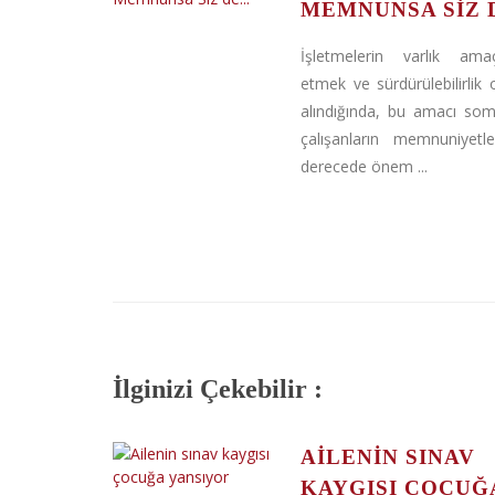
MEMNUNSA SIZ D
İşletmelerin varlık ama
etmek ve sürdürülebilirlik 
alındığında, bu amacı somu
çalışanların memnuniyetler
derecede önem ...
İlginizi Çekebilir :
AILENIN SINAV
KAYGISI ÇOCUĞ