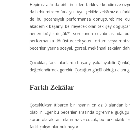
Hepimiz aslında birbirimizden farklı ve kendimize özgüy
da birbirimizden farklıyız. Aynı şekilde zekâmız da fa
de bu potansiyeli performansa dönüştürebilme d
akademik başarıyı belirleyecek olan tek şey doğuştan 
neden böyle düşük?" sorusunun cevabı aslında bu
performansa dönüştürecek yeterli ortamı veya motiva
becerileri yerine sosyal, görsel, mekânsal zekâları daha
Çocuklar, farklı alanlarda başarıyı yakalayabilir. Çünkü
değerlendirmek gerekir. Çocuğun güçlü olduğu alanı gel
Farklı Zekâlar
Çocukluktan itibaren bir insanın en az 8 alandan bir
olabilir. Eğer bu beceriler arasında öğrenme güçlüğü
sorun olarak tanımlanmaz ve çocuk, bu farkındalık ile y
farklı çalışmalar bulunuyor.