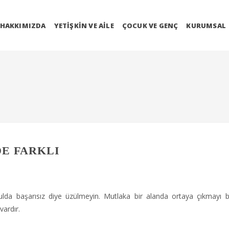
HAKKIMIZDA
YETIŞKIN VE AILE
ÇOCUK VE GENÇ
KURUMSAL
E FARKLI
lda başarısız diye üzülmeyin. Mutlaka bir alanda ortaya çıkmayı 
vardır.