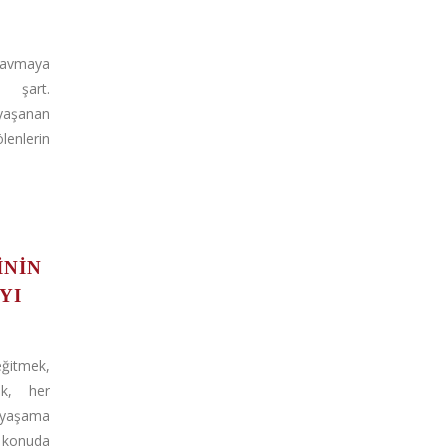
ravmaya
k şart.
yaşanan
enlerin
ININ
YI
ğitmek,
ek, her
yaşama
 konuda