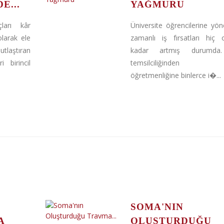
E...
YAĞMURU
çları kâr
Üniversite öğrencilerine yöne
olarak ele
zamanlı iş fırsatları hiç 
tlaştıran
kadar artmış durumda.
i birincil
temsilciliğinden s
öğretmenliğine binlerce i�...
SOMA'NIN
A
OLUŞTURDUĞU