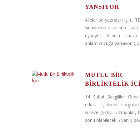
YANSIYOR
Aileler bu yazı sizin için...
sınavlarına kısa süre kala
uyarıyor: Ailenin sınava 
anlam çocuğa yansıyor. Çocu
MUTLU BIR
BIRLIKTELIK İÇ
14 Şubat Sevgililer Günü'
erkek ilişkilerini sorgulad
sürece girdik... Uzmanlar, bi
sonu olabilecek 5 yanlış dav