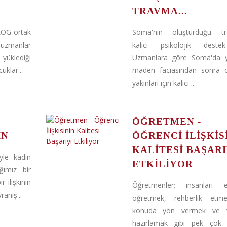
TRAVMA...
 TEOG ortak
Soma'nın oluşturduğu t
 uzmanlar
kalıcı psikolojik deste
yüklediği
Uzmanlara göre Soma'da 
klar...
maden faciasından sonra öl
yakınları için kalıcı ...
ÖĞRETMEN -
IN
ÖĞRENCI İLIŞKIS
KALITESI BAŞARI
yle kadın
ETKILIYOR
ığımız bir
r ilişkinin
Öğretmenler; insanları e
ranış...
öğretmek, rehberlik etm
konuda yön vermek ve 
hazırlamak gibi pek çok