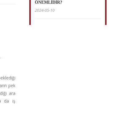
ÖNEMLİDİR?
2024-05-10
R
klediği
arın pek
diği ara
a da iş