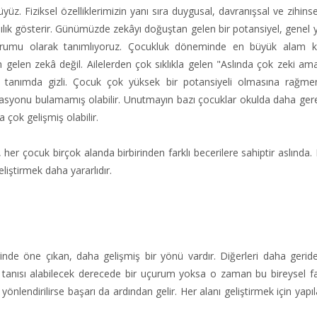
üz. Fiziksel özelliklerimizin yanı sıra duygusal, davranışsal ve zihinse
rklılık gösterir. Günümüzde zekâyı doğuştan gelen bir potansiyel, genel 
urumu olarak tanımlıyoruz. Çocukluk döneminde en büyük alam k
gelen zekâ değil. Ailelerden çok sıklıkla gelen "Aslında çok zeki ama
 tanımda gizli. Çocuk çok yüksek bir potansiyeli olmasına rağme
syonu bulamamış olabilir. Unutmayın bazı çocuklar okulda daha gere
 çok gelişmiş olabilir.
, her çocuk birçok alanda birbirinden farklı becerilere sahiptir aslında.
iştirmek daha yararlıdır.
inde öne çıkan, daha gelişmiş bir yönü vardır. Diğerleri daha gerid
 tanısı alabilecek derecede bir uçurum yoksa o zaman bu bireysel fark
önlendirilirse başarı da ardından gelir. Her alanı geliştirmek için yapıl