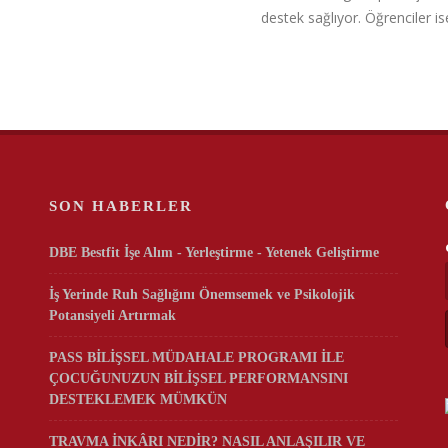
destek sağlıyor. Öğrenciler ise
SON HABERLER
DBE Bestfit İşe Alım - Yerleştirme - Yetenek Geliştirme
İş Yerinde Ruh Sağlığını Önemsemek ve Psikolojik
Potansiyeli Artırmak
PASS BİLİŞSEL MÜDAHALE PROGRAMI İLE
ÇOCUĞUNUZUN BİLİŞSEL PERFORMANSINI
DESTEKLEMEK MÜMKÜN
TRAVMA İNKÂRI NEDİR? NASIL ANLAŞILIR VE