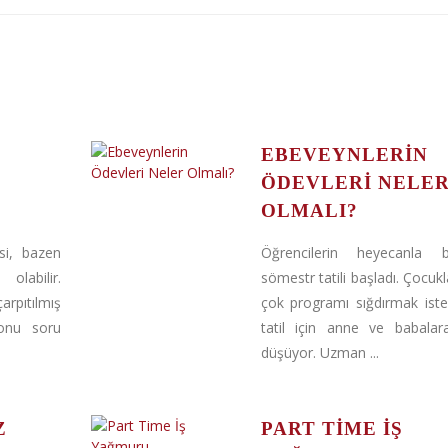
EBEVEYNLERIN
ÖDEVLERI NELE
OLMALI?
si, bazen
Öğrencilerin heyecanla be
labilir.
sömestr tatili başladı. Çocukl
arpıtılmış
çok programı sığdırmak iste
 onu soru
tatil için anne ve babalar
düşüyor. Uzman ...
Z
PART TIME İŞ