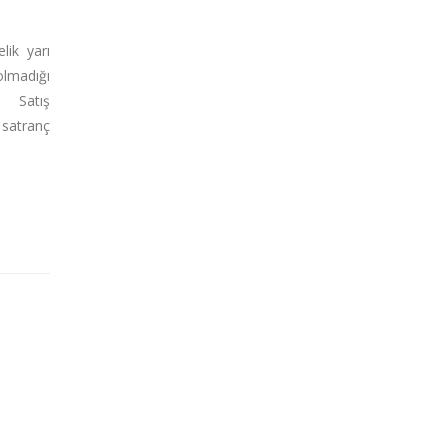
lik yarı
olmadığı
 Satış
atranç