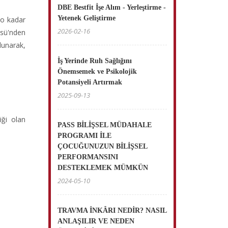
DBE Bestfit İşe Alım - Yerleştirme -
Yetenek Geliştirme
 o kadar
2026-02-16
üsü'nden
lunarak,
İş Yerinde Ruh Sağlığını
Önemsemek ve Psikolojik
Potansiyeli Artırmak
2025-09-13
iği olan
PASS BİLİŞSEL MÜDAHALE
PROGRAMI İLE
ÇOCUĞUNUZUN BİLİŞSEL
PERFORMANSINI
DESTEKLEMEK MÜMKÜN
2024-05-10
TRAVMA İNKÂRI NEDİR? NASIL
ANLAŞILIR VE NEDEN