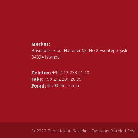
Merkez:
Büyükdere Cad. Haberler Sk. No:2 Esentepe-Şişli
34394 İstanbul
Telefon:
+90 212 233 01 10
Faks:
+90 212 291 28 99
Email:
dbe@dbe.com.tr
çe
© 2020 Tüm Hakları Saklıdır | Davranış Bilimleri Ensti