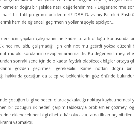
ınan karneler doğru bir şekilde nasıl değerlendirilmeli? Değerlendirme s
nasıl bir tatil programı belirlenmeli? DBE Davranış Bilimleri Enstit
rimli hem de eğlenceli geçirmenin yollarını şöyle açıklıyor…
ers için yapılan çalışmanın ne kadar tutarlı olduğu konusunda bi
şük not mu aldı, çalışmadığı için kırık not mu getirdi yoksa düzenli 
not mu aldı sorularının cevapları aranmalıdır. Bu değerlendirmeyi eb
undan sonraki sene için de o kadar faydalı olabilecek bilgiler ortaya çı
larını gözden geçirmesi gerekebilir. Karne notları doğru bir 
eceği hakkında çocuğun da talep ve beklentilerini göz önünde bulundur
 içinde çocuğun bilgi ve beceri olarak yakaladığı noktayı kaybetmemesi
nen bir çocuğun ilk hedefi çarpım tablosuyla problemler çözmeyi 
ine eklenecek her bilgi elbette kâr olacaktır; ama ilk amaç, bitirilen
krarını yapmaktır.