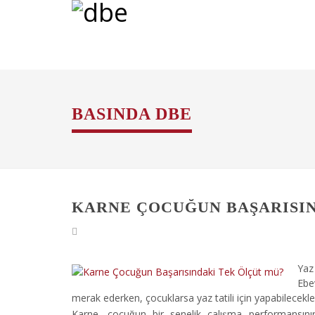
BASINDA DBE
KARNE ÇOCUĞUN BAŞARISI
Yaz 
Ebe
merak ederken, çocuklarsa yaz tatili için yapabilecekl
Karne, çocuğun bir senelik çalışma performansın