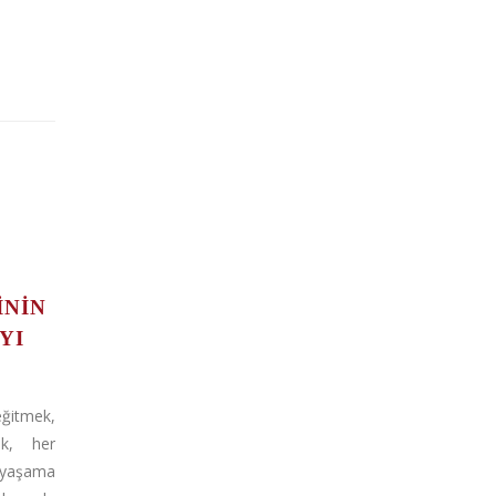
ININ
YI
ğitmek,
ek, her
yaşama