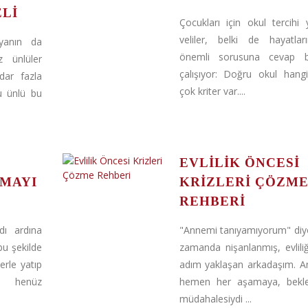
LI
Çocukları için okul tercihi
veliler, belki de hayatlar
yanın da
önemli sorusuna cevap 
z ünlüler
çalışıyor: Doğru okul hang
dar fazla
çok kriter var....
ğu ünlü bu
EVLILIK ÖNCESI
VMAYI
KRIZLERI ÇÖZM
REHBERI
dı ardına
"Annemi tanıyamıyorum" diy
bu şekilde
zamanda nişanlanmış, evlil
erle yatıp
adım yaklaşan arkadaşım. A
ti henüz
hemen her aşamaya, bekl
müdahalesiydi ...