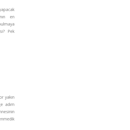
 yapacak
ının en
bulmaya
isi? Pek
E
or yakın
iğe adım
nnesinin
enmedik