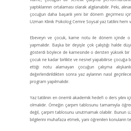
yaptıklarının ortalaması olarak algılanabilir. Peki, al
çocuğun daha başarılı yeni bir dönem geçirmesi için 
Uzman Klinik Psikolog Cemre Soysal yaz tatilini hem ve
Ebeveyn ve çocuk, karne notu ile dönem içinde o d
yapmalıdır. Başka bir deyişle çok çalıştığı halde dü
gösterdi böylece de karnesinde o dersten yüksek bir 
çocuk ne kadar birlikte ve nesnel yapabilirse çocuğa b
ettiği notu alamayan çocuğun çalışma alışkanlık
değerlendirildikten sonra yaz aylarının nasıl geçiril
program yapılmalıdır.
Yaz tatilinin en önemli akademik hedefi o ders yılını
olmalıdır. Örneğin çarpım tablosunu tamamıyla öğre
değil, çarpım tablosunu unutmamak olabilir. Bunun üzer
bilgilerini muhafaza etmek, yani öğrenilen konuların te