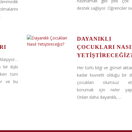
hazırlamak gibi pek çok
lenmedik
destek sağlıyor. Öğrenciler ise
olmalarını
.
U
DAYANIKLI
RI
ÇOCUKLARI NASI
YETIŞTIRECEĞIZ
aklaşıyor…
ir ilişki
Her türlü bilgi ve görsel akta
rken tüm
kadar kuvvetli olduğu bir 
uyor ve bu
çocukları olumsuz etki
korumak için neler yapm
Onları daha dayanıklı, ...