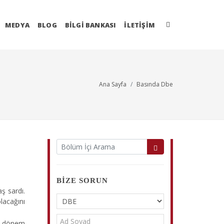
MEDYA
BLOG
BİLGİ BANKASI
İLETIŞIM
Ana Sayfa
Basında Dbe
BIZE SORUN
aş sardı.
lacağını
m dönem