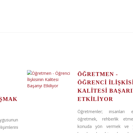
ÖĞRETMEN -
ÖĞRENCI İLIŞKIS
KALITESI BAŞARI
AŞMAK
ETKILIYOR
Öğretmenler; insanları e
öğretmek, rehberlik etm
gusunun
konuda yön vermek ve 
imlerini