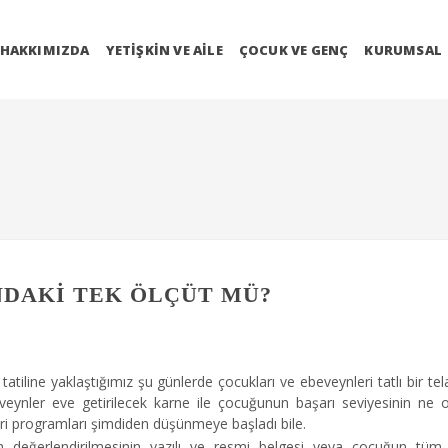
HAKKIMIZDA
YETIŞKIN VE AILE
ÇOCUK VE GENÇ
KURUMSAL
NDAKI TEK ÖLÇÜT MÜ?
tatiline yaklaştığımız şu günlerde çocukları ve ebeveynleri tatlı bir tel
veynler eve getirilecek karne ile çocuğunun başarı seviyesinin ne o
eri programları şimdiden düşünmeye başladı bile.
ın değerlendirilmesinin yazılı ve resmi belgesi veya çocuğun tü