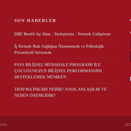
SON HABERLER
DBE Bestfit İşe Alım - Yerleştirme - Yetenek Geliştirme
İş Yerinde Ruh Sağlığını Önemsemek ve Psikolojik
Potansiyeli Artırmak
PASS BİLİŞSEL MÜDAHALE PROGRAMI İLE
ÇOCUĞUNUZUN BİLİŞSEL PERFORMANSINI
DESTEKLEMEK MÜMKÜN
TRAVMA İNKÂRI NEDİR? NASIL ANLAŞILIR VE
NEDEN ÖNEMLİDİR?
rez politikamız
tüsü
Giz