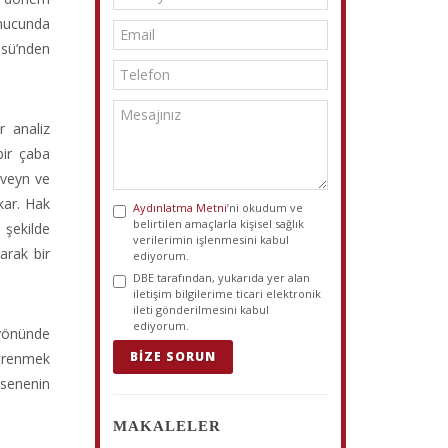
onucunda
üsü’nden
r analiz
bir çaba
eveyn ve
kar. Hak
Aydınlatma Metni
’ni okudum ve
belirtilen amaçlarla kişisel sağlık
şekilde
verilerimin işlenmesini kabul
arak bir
ediyorum.
DBE tarafından, yukarıda yer alan
iletişim bilgilerime ticari elektronik
ileti gönderilmesini kabul
ediyorum.
 yönünde
BIZE SORUN
öğrenmek
 senenin
MAKALELER