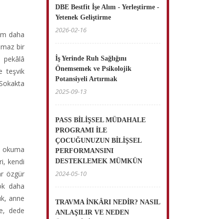
DBE Bestfit İşe Alım - Yerleştirme -
Yetenek Geliştirme
2026-02-16
hem daha
nmaz bir
a pekâlâ
İş Yerinde Ruh Sağlığını
Önemsemek ve Psikolojik
e teşvik
Potansiyeli Artırmak
 Sokakta
2025-09-13
PASS BİLİŞSEL MÜDAHALE
PROGRAMI İLE
ÇOCUĞUNUZUN BİLİŞSEL
nı okuma
PERFORMANSINI
ri, kendi
DESTEKLEMEK MÜMKÜN
ar özgür
2024-05-10
çok daha
uk, anne
TRAVMA İNKÂRI NEDİR? NASIL
ne, dede
ANLAŞILIR VE NEDEN