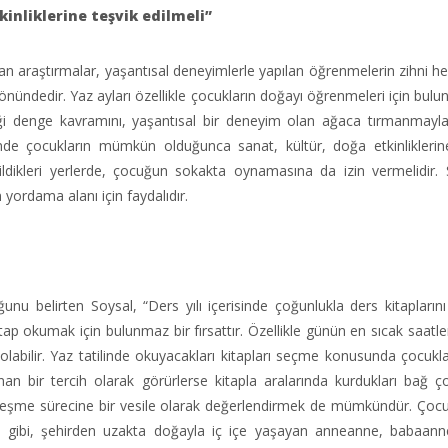
kinliklerine teşvik edilmeli”
ılan araştırmalar, yaşantısal deneyimlerle yapılan öğrenmelerin zihni 
yönündedir. Yaz ayları özellikle çocukların doğayı öğrenmeleri için bulu
eceği denge kavramını, yaşantısal bir deneyim olan ağaca tırmanmayl
inde çocukların mümkün olduğunca sanat, kültür, doğa etkinliklerin
ildikleri yerlerde, çocuğun sokakta oynamasına da izin vermelidir.
yordama alanı için faydalıdır.
ğunu belirten Soysal, “Ders yılı içerisinde çoğunlukla ders kitapları
kitap okumak için bulunmaz bir fırsattır. Özellikle günün en sıcak saatle
 olabilir. Yaz tatilinde okuyacakları kitapları seçme konusunda çocukl
lınan bir tercih olarak görürlerse kitapla aralarında kurdukları bağ 
yselleşme sürecine bir vesile olarak değerlendirmek de mümkündür. Çoc
ği gibi, şehirden uzakta doğayla iç içe yaşayan anneanne, babaan