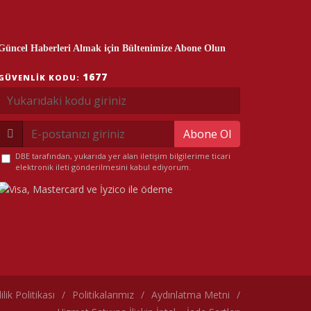
Güncel Haberleri Almak için Bültenimize Abone Olun
1677
GÜVENLIK KODU:
Abone Ol
DBE tarafından, yukarıda yer alan iletişim bilgilerime ticari
elektronik ileti gönderilmesini kabul ediyorum.
lilik Politikası
/
Politikalarımız
/
Aydınlatma Metni
/