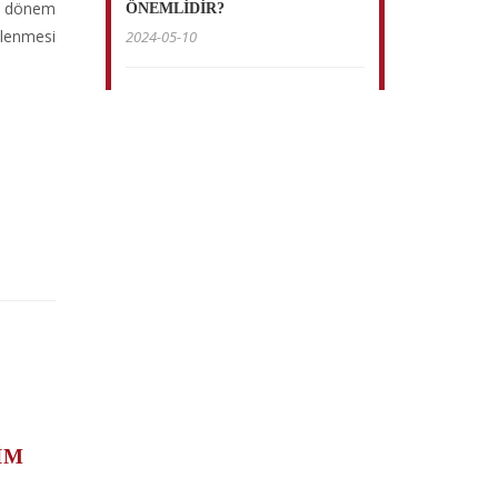
ir dönem
ÖNEMLİDİR?
slenmesi
2024-05-10
IM