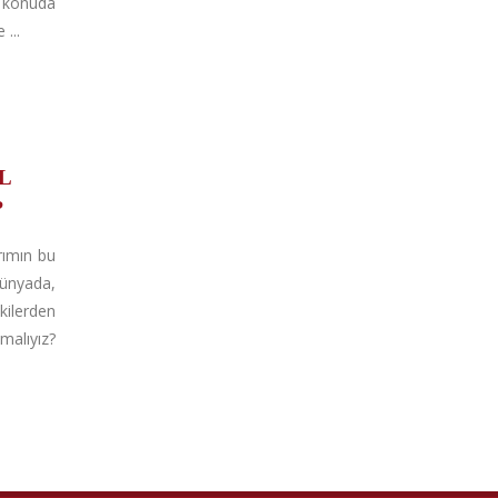
 konuda
 ...
L
?
rımın bu
dünyada,
lerden
alıyız?