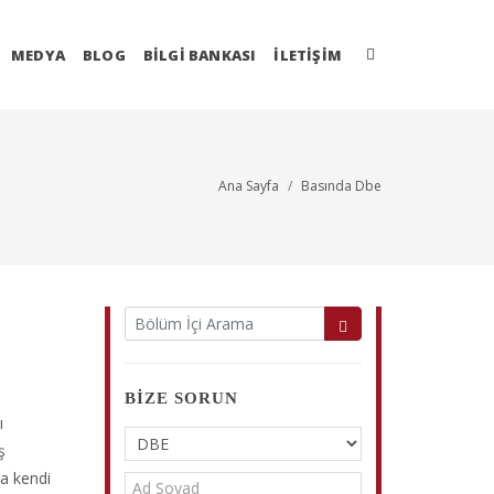
MEDYA
BLOG
BİLGİ BANKASI
İLETIŞIM
Ana Sayfa
Basında Dbe
BIZE SORUN
ı
ş
da kendi