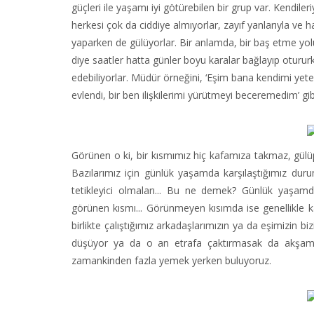
güçleri ile yaşamı iyi götürebilen bir grup var. Kendileri
herkesi çok da ciddiye almıyorlar, zayıf yanlarıyla ve 
yaparken de gülüyorlar. Bir anlamda, bir baş etme yolu
diye saatler hatta günler boyu karalar bağlayıp oturu
edebiliyorlar. Müdür örneğini, ‘Eşim bana kendimi yeter
evlendi, bir ben ilişkilerimi yürütmeyi beceremedim’ gibi
Görünen o ki, bir kısmımız hiç kafamıza takmaz, gülü
Bazılarımız için günlük yaşamda karşılaştığımız dur
tetikleyici olmaları... Bu ne demek? Günlük yaşam
görünen kısmı... Görünmeyen kısımda ise genellikle 
birlikte çalıştığımız arkadaşlarımızın ya da eşimizin 
düşüyor ya da o an etrafa çaktırmasak da akşam ev
zamankinden fazla yemek yerken buluyoruz.