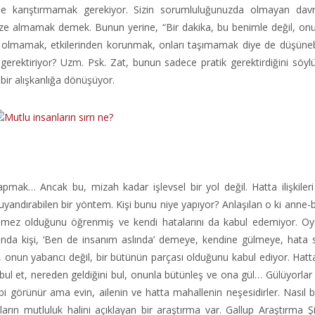
 karıştırmamak gerekiyor. Sizin sorumluluğunuzda olmayan davran
inize almamak demek. Bunun yerine, “Bir dakika, bu benimle değil, onunl
olmamak, etkilerinden korunmak, onları taşımamak diye de düşünebil
rektiriyor? Uzm. Psk. Zat, bunun sadece pratik gerektirdiğini söyl
bir alışkanlığa dönüşüyor.
pmak… Ancak bu, mizah kadar işlevsel bir yol değil. Hatta ilişkile
 uyandırabilen bir yöntem. Kişi bunu niye yapıyor? Anlaşılan o ki anne
emez olduğunu öğrenmiş ve kendi hatalarını da kabul edemiyor. Oy
ğında kişi, ‘Ben de insanım aslında’ demeye, kendine gülmeye, hata
or, onun yabancı değil, bir bütünün parçası olduğunu kabul ediyor. Hatta
Kabul et, nereden geldiğini bul, onunla bütünleş ve ona gül… Gülüyorlar 
ibi görünür ama evin, ailenin ve hatta mahallenin neşesidirler. Nasıl 
arın mutluluk halini açıklayan bir araştırma var. Gallup Araştırma Şir