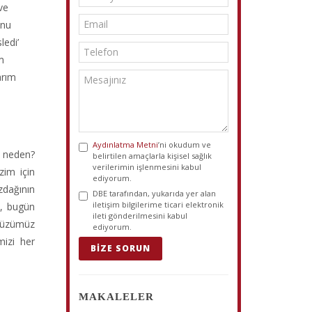
 ve
unu
ledi’
m
arım
Aydınlatma Metni
’ni okudum ve
, neden?
belirtilen amaçlarla kişisel sağlık
verilerimin işlenmesini kabul
zim için
ediyorum.
zdağının
DBE tarafından, yukarıda yer alan
iletişim bilgilerime ticari elektronik
n, bugün
ileti gönderilmesini kabul
 Yüzümüz
ediyorum.
mizi her
BIZE SORUN
MAKALELER