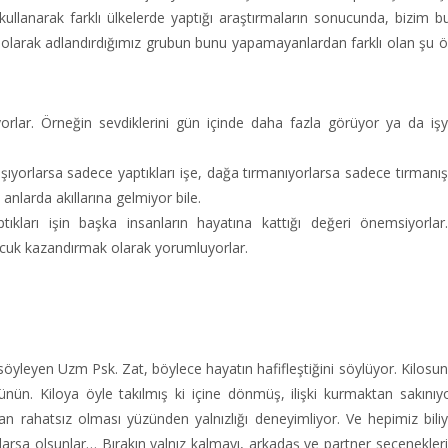
 kullanarak farklı ülkelerde yaptığı araştırmaların sonucunda, bizim b
ar’ olarak adlandırdığımız grubun bunu yapamayanlardan farklı olan şu öz
pıyorlar. Örneğin sevdiklerini gün içinde daha fazla görüyor ya da işy
ıyorlarsa sadece yaptıkları işe, dağa tırmanıyorlarsa sadece tırmanışa
nlarda akıllarına gelmiyor bile.
ıkları işin başka insanların hayatına kattığı değeri önemsiyorla
ocuk kazandırmak olarak yorumluyorlar.
öyleyen Uzm Psk. Zat, böylece hayatın hafifleştiğini söylüyor. Kilosun
şünün. Kiloya öyle takılmış ki içine dönmüş, ilişki kurmaktan sakınıy
n rahatsız olması yüzünden yalnızlığı deneyimliyor. Ve hepimiz biliy
rlarsa olsunlar… Bırakın yalnız kalmayı, arkadaş ve partner seçenekleri 