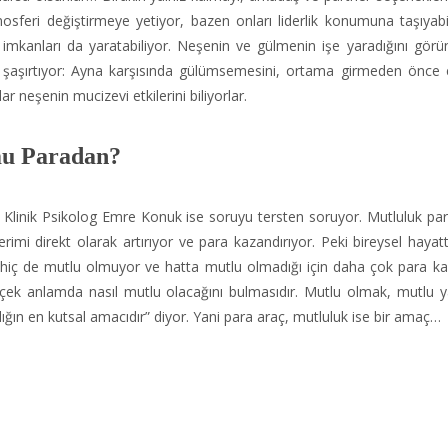
tmosferi değiştirmeye yetiyor, bazen onları liderlik konumuna taşıyabi
 imkanları da yaratabiliyor. Neşenin ve gülmenin işe yaradığını gör
bizi şaşırtıyor: Ayna karşısında gülümsemesini, ortama girmeden önce e
r neşenin mucizevi etkilerini biliyorlar.
mu Paradan?
n Klinik Psikolog Emre Konuk ise soruyu tersten soruyor. Mutluluk para
rimi direkt olarak artırıyor ve para kazandırıyor. Peki bireysel hayat
hiç de mutlu olmuyor ve hatta mutlu olmadığı için daha çok para ka
çek anlamda nasıl mutlu olacağını bulmasıdır. Mutlu olmak, mutlu
ğın en kutsal amacıdır” diyor. Yani para araç, mutluluk ise bir amaç…