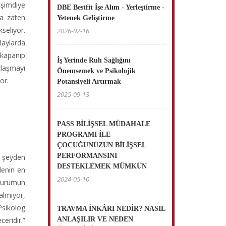
 şimdiye
DBE Bestfit İşe Alım - Yerleştirme -
na zaten
Yetenek Geliştirme
seliyor.
2026-02-16
laylarda
 kapanıp
İş Yerinde Ruh Sağlığını
zlaşmayı
Önemsemek ve Psikolojik
or.
Potansiyeli Artırmak
2025-09-13
PASS BİLİŞSEL MÜDAHALE
PROGRAMI İLE
ÇOCUĞUNUZUN BİLİŞSEL
PERFORMANSINI
z şeyden
DESTEKLEMEK MÜMKÜN
elenin en
2024-05-10
e durumun
almıyor,
Psikolog
TRAVMA İNKÂRI NEDİR? NASIL
eridir.”
ANLAŞILIR VE NEDEN