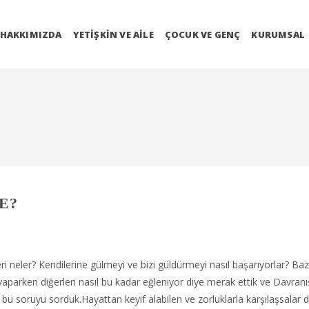
HAKKIMIZDA
YETIŞKIN VE AILE
ÇOCUK VE GENÇ
KURUMSAL
E?
eri neler? Kendilerine gülmeyi ve bizi güldürmeyi nasıl başarıyorlar? Baz
r yaparken diğerleri nasıl bu kadar eğleniyor diye merak ettik ve Davranı
bu soruyu sorduk.Hayattan keyif alabilen ve zorluklarla karşılaşsalar 