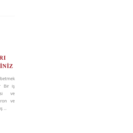
RI
INIZ
betmek
r Bir iş
isi ve
tron ve
 ...