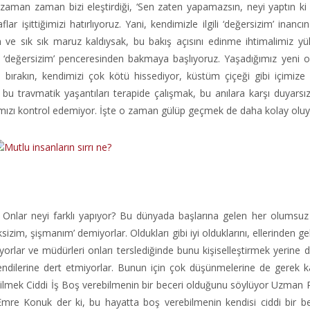
aman zaman bizi eleştirdiği, ‘Sen zaten yapamazsın, neyi yaptın ki
r işittiğimizi hatırlıyoruz. Yani, kendimizle ilgili ‘değersizim’ inancı
 ve sık sık maruz kaldıysak, bu bakış açısını edinme ihtimalimiz yük
lara ‘değersizim’ penceresinden bakmaya başlıyoruz. Yaşadığımız yeni o
 bırakın, kendimizi çok kötü hissediyor, küstüm çiçeği gibi içimize
bu travmatik yaşantıları terapide çalışmak, bu anılara karşı duyarsı
tımızı kontrol edemiyor. İşte o zaman gülüp geçmek de daha kolay oluy
Onlar neyi farklı yapıyor? Bu dünyada başlarına gelen her olumsu
izim, şişmanım’ demiyorlar. Oldukları gibi iyi olduklarını, ellerinden g
anmıyorlar ve müdürleri onları terslediğinde bunu kişiselleştirmek yerin
 kendilerine dert etmiyorlar. Bunun için çok düşünmelerine de gerek k
ilmek Ciddi İş Boş verebilmenin bir beceri olduğunu söylüyor Uzman 
re Konuk der ki, bu hayatta boş verebilmenin kendisi ciddi bir bec