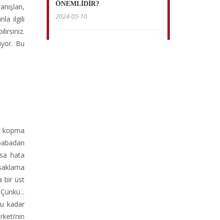
ÖNEMLİDİR?
ışları,
2024-05-10
a ilgili
irsiniz.
üyor. Bu
ri kopma
-babadan
sa hata
 saklama
 bir üst
Çünkü...
bu kadar
keti’nin