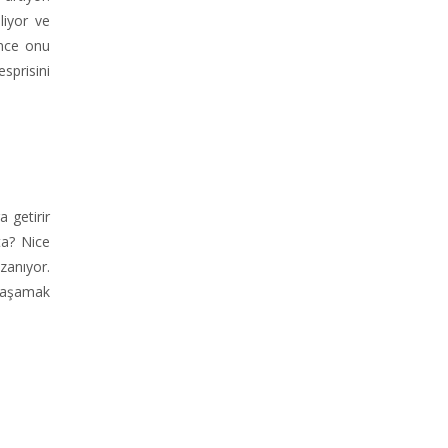
liyor ve
ünce onu
sprisini
 getirir
ta? Nice
zanıyor.
 yaşamak