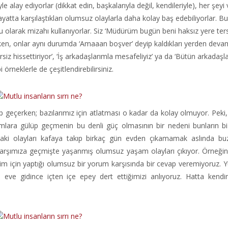
yle alay ediyorlar (dikkat edin, başkalarıyla değil, kendileriyle), her şeyi
hayatta karşılaştıkları olumsuz olaylarla daha kolay baş edebiliyorlar. B
 olarak mizahı kullanıyorlar. Siz ‘Müdürüm bugün beni haksız yere ters
rken, onlar aynı durumda ‘Amaaan boşver’ deyip kaldıkları yerden deva
siz hissettiriyor’, ‘İş arkadaşlarımla mesafeliyiz’ ya da ‘Bütün arkadaşl
 örneklerle de çeşitlendirebilirsiniz.
p geçerken; bazılarımız için atlatması o kadar da kolay olmuyor. Peki
umlara gülüp geçmenin bu denli güç olmasının bir nedeni bunların bi
daki olayları kafaya takıp birkaç gün evden çıkamamak aslında bu
karşımıza geçmişte yaşanmış olumsuz yaşam olayları çıkıyor. Örneği
bizim için yaptığı olumsuz bir yorum karşısında bir cevap veremiyoruz.
e gidince içten içe epey dert ettiğimizi anlıyoruz. Hatta kendi