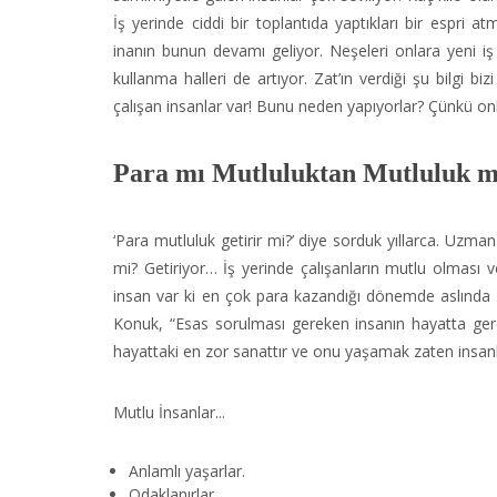
İş yerinde ciddi bir toplantıda yaptıkları bir espri a
inanın bunun devamı geliyor. Neşeleri onlara yeni iş
kullanma halleri de artıyor. Zat’ın verdiği şu bilgi 
çalışan insanlar var! Bunu neden yapıyorlar? Çünkü onla
Para mı Mutluluktan Mutluluk 
‘Para mutluluk getirir mi?’ diye sorduk yıllarca. Uzma
mi? Getiriyor… İş yerinde çalışanların mutlu olması ve
insan var ki en çok para kazandığı dönemde aslında 
Konuk, “Esas sorulması gereken insanın hayatta ger
hayattaki en zor sanattır ve onu yaşamak zaten insanlı
Mutlu İnsanlar...
Anlamlı yaşarlar.
Odaklanırlar.