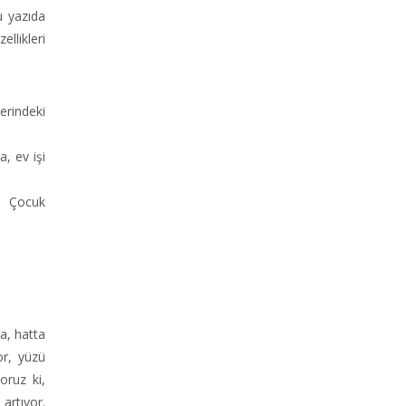
u yazıda
ellikleri
erindeki
, ev işi
r. Çocuk
a, hatta
or, yüzü
oruz ki,
artıyor.