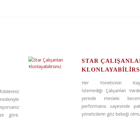
STAR ÇALIŞANLA
KLONLAYABILIRS
Her Yöneticinin Kay
İstemediği Çalışanları Vardı
obileriniz
yerinde mesleki becer
 nedeniyle
performansı sayesinde pa
iyorsanız
yöneticilerin göz bebeği olmuş
ze göre.