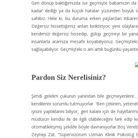
Geri dönüp baktığımızda ise geçmişte babamızın da z
kadar’ dediği ya da küçük hatalar yüzünden büyük lafla
sahibiz. Hele ki, bu duruma erken yaşlardan itibaren
Değersiz hissettiğimiz anları biriktiriyor; yeni olay
kendimizi değersiz hissedip, gülüp geçmeyi bir yana
insanlarla aramıza mesafe koyabiliyoruz. Geçmişteki 
sağlayabiliyor. Geçmişteki o anı artık bugünkü yaşan
Pardon Siz Nerelisiniz?
Şimdi gelelim çukurun yanından bile geçmeyenlere… 
kendilerini sorumlu tutmuyorlar. ‘Ben çirkinim, yeteneks
iyisini yaptıklarını biliyor, geri kalanı için de hayıfl
müdürün kendisi ile de ilgili olabileceğini fark edip
otomatikleşmiş şekilde böyle davranıyorlar.Boş Vereb
Zeynep Zat. “Süpervizorüm Uzman Klinik Psikolog Em