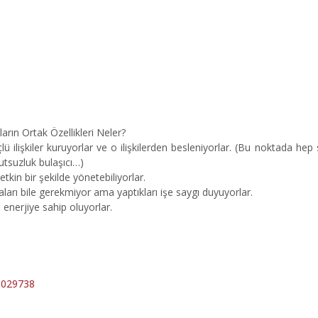
arın Ortak Özellikleri Neler?
lü ilişkiler kuruyorlar ve o ilişkilerden besleniyorlar. (Bu noktada hep
tsuzluk bulaşıcı…)
kin bir şekilde yönetebiliyorlar.
ları bile gerekmiyor ama yaptıkları işe saygı duyuyorlar.
e enerjiye sahip oluyorlar.
40029738