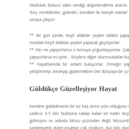
‘Mutluluk Bulucu’ adını verdiği değerlendirme aracını
‘Boş verebilenler, gülenler, kendileri ile barışık olanl
ortaya çıkıyor:
** Bir gün içinde, keyif aldıkları şeyleri sıklıkla ya
molaları keyif aldıkları şeyleri yaparak geçiriyorlar.
** Her ne yapıyorlarsa o konuya yoğunlaşıyorlar. Çalış
yapıyorlarsa ev işine… Böylece diğer olumsuzluklar bu a
** Hayatlarında bir anlam buluyorlar. Örneğin yapt
yetiştirmeyi, besleyip giydirmekten öte dünyaya bir ç
Güldükçe Güzelleşiyor Hayat
Kendine gülebilmenin bir tür baş etme yolu olduğunu s
sadece 3-5 kilo fazlasına takılıp kalan bir kadın dü
gülmüyor ve aslında kilosu yüzünden değil, kilosunda
samimiyetle gülen insanlar çok seviliyor. Kaç kilo olu