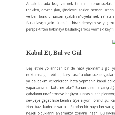
Ancak burada boş vermek tanımını sorumsuzluk ile
tepkileri, davranışları, iğneleyici sözleri hemen üzer
ve ben bunu umursamayabilirim”diyebilmek; rahatsız 
Bu anlayışa gelmek acaba biraz deneyim ve yaş mı ge
perspektiften bakmaya başladıkça ‘boş vermek’ keyifli 
Kabul Et, Bul ve Gül
Baş etme yollarından biri de hata yapmamış gibi ya
noktasına getirebilen, karşı tarafta olumsuz duygular
ya da bakım verenlerden hata yapmanın kabul edil
yaparsanız en kötü ne olur? Bunun üzerine çalışıldı
çabalarını itiraf etmeye başlıyor. Hatasını sahipleniy
seviyeye geçebilirse kendini ti’ye alıyor. Formül şu: 
Hani bazı kadınlar vardır… Sıradan bir hayatları var g
neşeli olduklarını anlamakta zorlanır insan. Bu kadınl