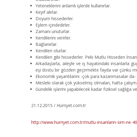
Yeteneklerini anlamlı işlerde kullanırlar.
Keyif alırlar.
Doyum hissederler.
Eylem içindedirler.
Zamanı unuturlar.
Kendilerini verirler.
Bağlanırlar.
Kendileri olurlar.
Kendileri gibi hissederler. Peki Mutlu Hisseden İnsanl
Arkadaşlarla, aileyle ve iş hayatındaki insanlarla güç
eşi dostu bir gözden geçirmekte fayda var çünkü mu
Ekonomik yaşantılarını -çok para kazanmasalar da- et
Mesleki olarak çok yükselmiş olmaları, hatta çalışma
Gündelik işlerini yapabilecek kadar fiziksel sağlığa v
21.12.2015 / Hürriyet.com.tr
http://www.hurriyet.com.tr/mutlu-insanlarin-sirri-ne-