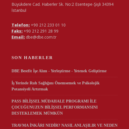
Büyükdere Cad. Haberler Sk. No:2 Esentepe-Şişli 34394
İstanbul
Telefon:
+90 212 233 01 10
Faks:
+90 212 291 28 99
Email:
dbe@dbe.com.tr
SON HABERLER
DBE Bestfit İşe Alım - Yerleştirme - Yetenek Geliştirme
İş Yerinde Ruh Sağlığını Önemsemek ve Psikolojik
Potansiyeli Artırmak
PASS BİLİŞSEL MÜDAHALE PROGRAMI İLE
ÇOCUĞUNUZUN BİLİŞSEL PERFORMANSINI
DESTEKLEMEK MÜMKÜN
TRAVMA İNKÂRI NEDİR? NASIL ANLAŞILIR VE NEDEN