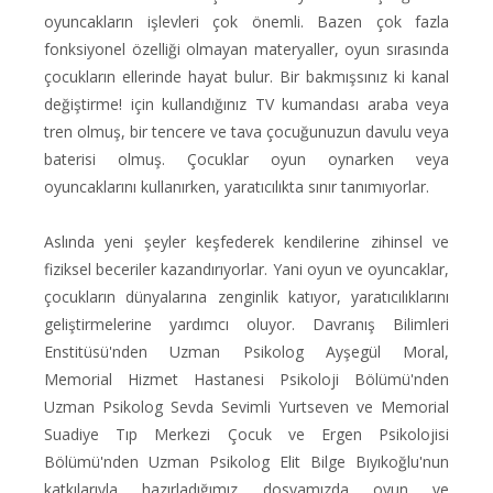
oyuncakların işlevleri çok önemli. Bazen çok fazla
fonksiyonel özelliği olmayan materyaller, oyun sırasında
çocukların ellerinde hayat bulur. Bir bakmışsınız ki kanal
değiştirme! için kullandığınız TV kumandası araba veya
tren olmuş, bir tencere ve tava çocuğunuzun davulu veya
baterisi olmuş. Çocuklar oyun oynarken veya
oyuncaklarını kullanırken, yaratıcılıkta sınır tanımıyorlar.
Aslında yeni şeyler keşfederek kendilerine zihinsel ve
fiziksel beceriler kazandırıyorlar. Yani oyun ve oyuncaklar,
çocukların dünyalarına zenginlik katıyor, yaratıcılıklarını
geliştirmelerine yardımcı oluyor. Davranış Bilimleri
Enstitüsü'nden Uzman Psikolog Ayşegül Moral,
Memorial Hizmet Hastanesi Psikoloji Bölümü'nden
Uzman Psikolog Sevda Sevimli Yurtseven ve Memorial
Suadiye Tıp Merkezi Çocuk ve Ergen Psikolojisi
Bölümü'nden Uzman Psikolog Elit Bilge Bıyıkoğlu'nun
katkılarıyla hazırladığımız dosyamızda oyun ve