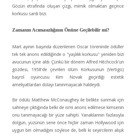
Gözün etrafında oluşan çizgi, mimik olmaktan geçince
korkusu sardı bizi.
Zamanın Acımasızlığının Önüne Geçilebilir mi?
Mart ayının başında düzenlenen Oscar töreninde ödüller
tek tek anons edildiğinde o "yaşlılık korkusu" yeniden bizi
avucunun içine aldı. Çünkü bir dönem Alfred Hitchcock'un
gözdesi, 1958'de çevrilen ölüm Korkusunun (Vertigo)
başrol oyuncusu Kim Novak geçirdiği estetik
ameliyatlardan dolayı tanınmayacak haldeydi.
Bir ödülü Matthew McConaughey ile birlikte sunmak için
sahneye çıktığında belki de ismi anons edilmese kimsenin
onu tanımayacağı bir yüze sahipti. Yanaklarının fazlasıyla
dolgun, yüzünün sene önce hiçbir zaman Hollywood için
uygun biri olmadığını söylese de, belli ki seyircilerin alışık