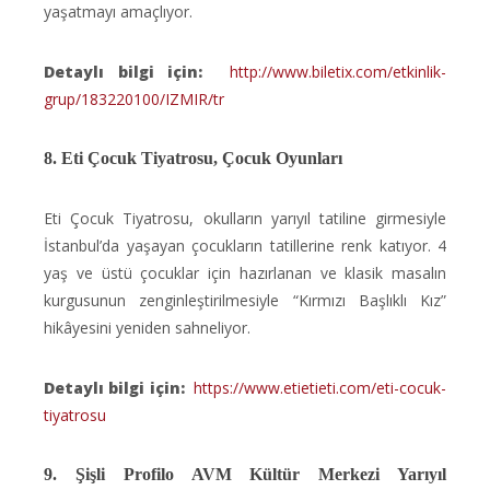
yaşatmayı amaçlıyor.
Detaylı bilgi için:
http://www.biletix.com/etkinlik-
grup/183220100/IZMIR/tr
8. Eti Çocuk Tiyatrosu, Çocuk Oyunları
Eti Çocuk Tiyatrosu, okulların yarıyıl tatiline girmesiyle
İstanbul’da yaşayan çocukların tatillerine renk katıyor. 4
yaş ve üstü çocuklar için hazırlanan ve klasik masalın
kurgusunun zenginleştirilmesiyle “Kırmızı Başlıklı Kız”
hikâyesini yeniden sahneliyor.
Detaylı bilgi için:
https://www.etietieti.com/eti-cocuk-
tiyatrosu
9. Şişli Profilo AVM Kültür Merkezi Yarıyıl