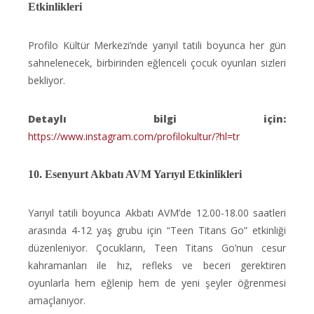
Etkinlikleri
​Profilo Kültür Merkezi’nde yarıyıl tatili boyunca her gün
sahnelenecek, birbirinden eğlenceli çocuk oyunları sizleri
bekliyor.
Detaylı bilgi için:
https://www.instagram.com/profilokultur/?hl=tr
10. Esenyurt Akbatı AVM Yarıyıl Etkinlikleri
Yarıyıl tatili boyunca Akbatı AVM’de 12.00-18.00 saatleri
arasında 4-12 yaş grubu için “Teen Titans Go” etkinliği
düzenleniyor. Çocukların, Teen Titans Go’nun cesur
kahramanları ile hız, refleks ve beceri gerektiren
oyunlarla hem eğlenip hem de yeni şeyler öğrenmesi
amaçlanıyor.