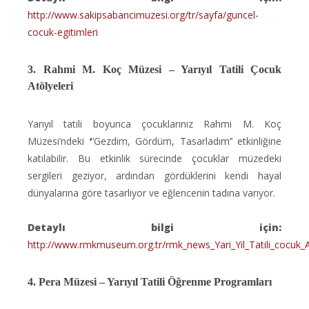
http://www.sakipsabancimuzesi.org/tr/sayfa/guncel-
cocuk-egitimleri
3. Rahmi M. Koç Müzesi – Yarıyıl Tatili Çocuk
Atölyeleri
Yarıyıl tatili boyunca çocuklarınız Rahmi M. Koç
Müzesi’ndeki
‘
’Gezdim, Gördüm, Tasarladım’’ etkinliğine
katılabilir. Bu etkinlik sürecinde çocuklar müzedeki
sergileri geziyor, ardından gördüklerini kendi hayal
dünyalarına göre tasarlıyor ve eğlencenin tadına varıyor.
Detaylı bilgi için:
http://www.rmkmuseum.org.tr/rmk_news_Yari_Yil_Tatili_cocuk_At
4. Pera Müzesi – Yarıyıl Tatili Öğrenme Programları