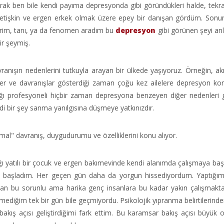
rak ben bile kendi payıma depresyonda gibi göründükleri halde, tekra
yetişkin ve ergen erkek olmak üzere epey bir danışan gördüm. Son
rim, tanı, ya da fenomen aradım bu
depresyon
gibi görünen şeyi a
ir şeymiş.
anışın nedenlerini tutkuyla arayan bir ülkede yaşıyoruz. Örneğin, akıl
kler ve davranışlar gösterdiği zaman çoğu kez ailelere depresyon k
ağlığı profesyoneli hiçbir zaman depresyona benzeyen diğer nedenleri 
i bir şey sanma yanılgısına düşmeye yatkınızdır.
rmal" davranış, duygudurumu ve özelliklerini konu alıyor.
ğı yatılı bir çocuk ve ergen bakımevinde kendi alanımda çalışmaya baş
e başladım. Her geçen gün daha da yorgun hissediyordum. Yaptığım
ılan bu sorunlu ama harika genç insanlara bu kadar yakın çalışmakt
mediğim tek bir gün bile geçmiyordu. Psikolojik yıpranma belirtilerinde
kış açısı geliştirdiğimi fark ettim. Bu karamsar bakış açısı büyük ola