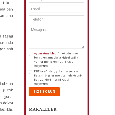
r tekrar
unda ben
nlamama
 sağlığı
onusunda
göz ardı
Aydınlatma Metni
’ni okudum ve
belirtilen amaçlarla kişisel sağlık
verilerimin işlenmesini kabul
ediyorum.
DBE tarafından, yukarıda yer alan
iletişim bilgilerime ticari elektronik
ileti gönderilmesini kabul
ladıktan
ediyorum.
 işi çok
BIZE SORUN
an gurur
n dolayı
sılıkla,
MAKALELER