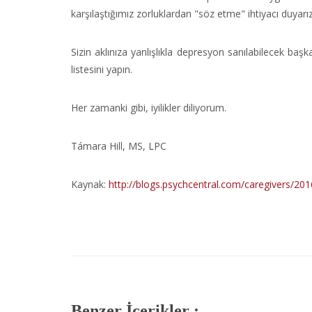
karşılaştığımız zorluklardan "söz etme" ihtiyacı duyarız
Sizin aklınıza yanlışlıkla depresyon sanılabilecek baş
listesini yapın.
Her zamanki gibi, iyilikler diliyorum.
Támara Hill, MS, LPC
Kaynak:
http://blogs.psychcentral.com/caregivers/20
Benzer İçerikler :