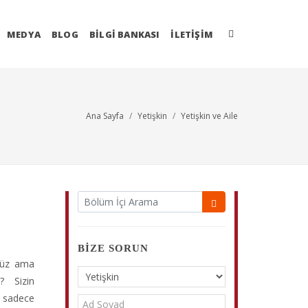
MEDYA
BLOG
BİLGİ BANKASI
İLETIŞIM
Ana Sayfa
Yetişkin
Yetişkin ve Aile
BIZE SORUN
nüz ama
? Sizin
a sadece