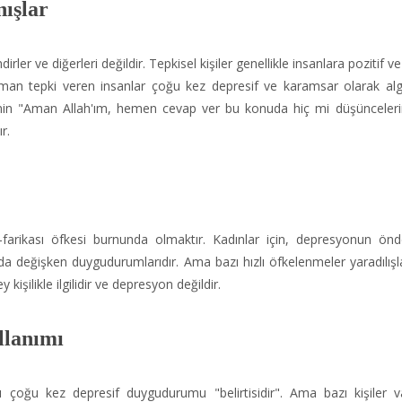
nışlar
ndirler ve diğerleri değildir. Tepkisel kişiler genellikle insanlara pozitif v
man tepki veren insanlar çoğu kez depresif ve karamsar olarak algıl
rinin "Aman Allah'ım, hemen cevap ver bu konuda hiç mi düşünceler
r.
farikası öfkesi burnunda olmaktır. Kadınlar için, depresyonun ön
 değişken duygudurumlarıdır. Ama bazı hızlı öfkelenmeler yaradılışla i
y kişilikle ilgilidir ve depresyon değildir.
llanımı
 çoğu kez depresif duygudurumu "belirtisidir". Ama bazı kişiler va