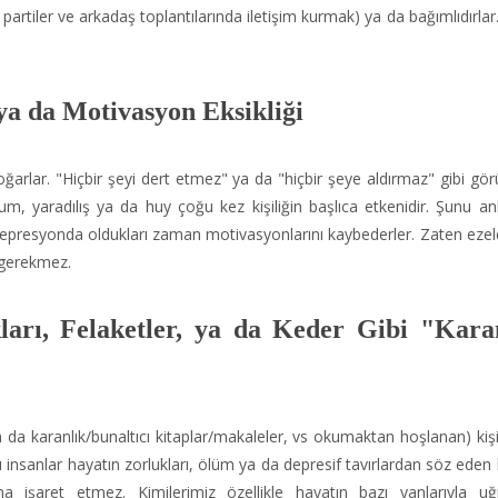
 partiler ve arkadaş toplantılarında iletişim kurmak) ya da bağımlıdırla
a da Motivasyon Eksikliği
ğarlar. "Hiçbir şeyi dert etmez" ya da "hiçbir şeye aldırmaz" gibi gö
orum, yaradılış ya da huy çoğu kez kişiliğin başlıca etkenidir. Şunu a
e depresyonda oldukları zaman motivasyonlarını kaybederler. Zaten ezel
 gerekmez.
arı, Felaketler, ya da Keder Gibi
"Kara
 da karanlık/bunaltıcı kitaplar/makaleler, vs okumaktan hoşlanan) kişile
 insanlar hayatın zorlukları, ölüm ya da depresif tavırlardan söz eden 
işaret etmez. Kimilerimiz özellikle hayatın bazı yanlarıyla uğr