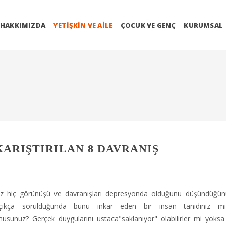
HAKKIMIZDA
YETIŞKIN VE AILE
ÇOCUK VE GENÇ
KURUMSAL
ARIŞTIRILAN 8 DAVRANIŞ
iz hiç görünüşü ve davranışları depresyonda olduğunu düşündüğü
çıkça sorulduğunda bunu inkar eden bir insan tanıdınız mı
 musunuz? Gerçek duygularını ustaca"saklanıyor" olabilirler mi yoks