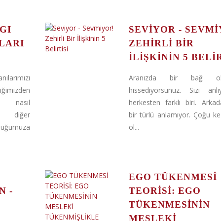
GI
SEVIYOR - SEVMI
LARI
ZEHIRLI BIR
İLIŞKININ 5 BELI
nılarımızı
Aranızda bir bağ ol
imizden
hissediyorsunuz. Sizi anl
nasıl
herkesten farklı biri. Arkada
ve diğer
bir türlü anlamıyor. Çoğu ke
urduğumuza
ol...
EGO TÜKENMESİ
N -
TEORİSİ: EGO
TÜKENMESİNİN
MESLEKİ