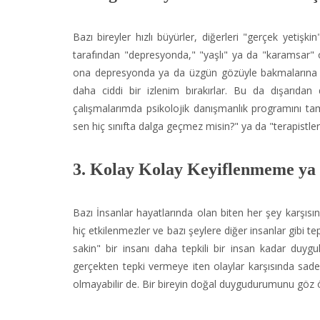
Bazı bireyler hızlı büyürler, diğerleri "gerçek yetişk
tarafından "depresyonda," "yaşlı" ya da "karamsar" ol
ona depresyonda ya da üzgün gözüyle bakmalarına ne
daha ciddi bir izlenim bırakırlar. Bu da dışarıdan
çalışmalarımda psikolojik danışmanlık programını t
sen hiç sınıfta dalga geçmez misin?" ya da "terapistlerin
3. Kolay Kolay Keyiflenmeme y
Bazı İnsanlar hayatlarında olan biten her şey karşısın
hiç etkilenmezler ve bazı şeylere diğer insanlar gibi 
sakin" bir insanı daha tepkili bir insan kadar duyg
gerçekten tepki vermeye iten olaylar karşısında sade
olmayabilir de. Bir bireyin doğal duygudurumunu göz