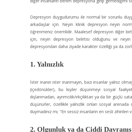
diğer insanların benim depresyona girip girmediğimi 
Depresyon duygudurumu ile normal bir sorunlu duygudu
arkadaşlar için. Neyin klinik depresyon neyin norma
öğrenmeniz önemlidir. Maalesef depresyon diğer birta
için, neyin depresyon belirtisi olduğunu ve neyin 
depresyondan daha ziyade karakter özelliği ya da zorl
1. Yalnızlık
İster inanın ister inanmayın, bazı insanlar yalnız olma
(içedönükler), bu kişiler düşünmeyi sosyal faaliy
dışlanmadan, ayrımcılık/ırkçılıktan ya da bir güçlü sat
düşünürler, özellikle yalnızlık onları sosyal arenad
duymadınız mı; "En sessiz insanların en sesli zihinleri v
2. Olgunluk ya da Ciddi Davranış