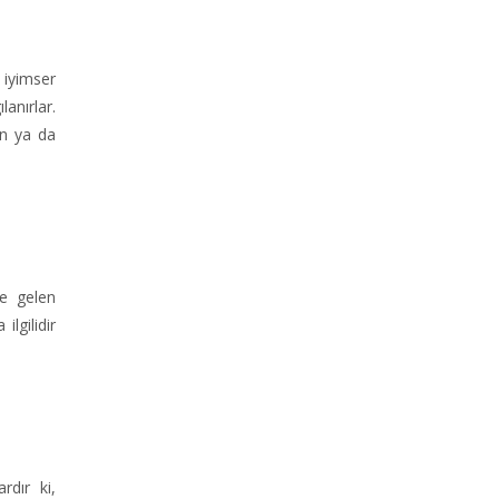
e iyimser
anırlar.
in ya da
de gelen
lgilidir
rdır ki,