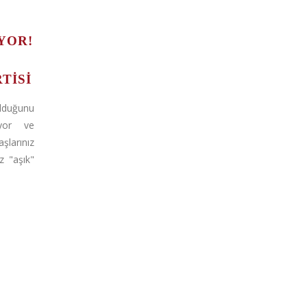
YOR!
RTISI
duğunu
ıyor ve
şlarınız
z "aşık"