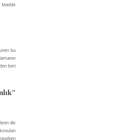
r. Madde
rünen bu
nlamanın
den beri
nlık"
rin ille
konuları
aşırken