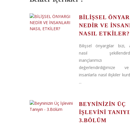
BİLİŞSEL ÖNYAR
NEDİR VE İNSAN
NASIL ETKİLER?
Bilişsel önyargılar bizi, a
nasıl şekillendirdiğ
inançlarımızı 
değerlendirdiğimize 
insanlarla nasıl ilişkiler k
...
BEYNINIZIN ÜÇ
İŞLEVINI TANIYI
3.BÖLÜM