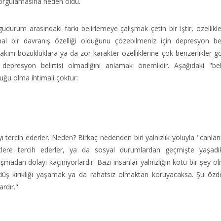
sorgulamasına neden oldu.
rum arasındaki farkı belirlemeye çalışmak çetin bir iştir, özellikle
l bir davranış özelliği olduğunu çözebilmeniz için depresyon belir
kım bozukluklara ya da zor karakter özelliklerine çok benzerlikler gö
depresyon belirtisi olmadığını anlamak önemlidir. Aşağıdaki "belir
uğu olma ihtimali çoktur:
yı tercih ederler. Neden? Birkaç nedenden biri yalnızlık yoluyla "canlan
etlere tercih ederler, ya da sosyal durumlardan geçmişte yaşadık
aşmadan dolayı kaçınıyorlardır. Bazı insanlar yalnızlığın kötü bir şey ol
a düş kırıklığı yaşamak ya da rahatsız olmaktan koruyacaksa. Şu özde
ardır."