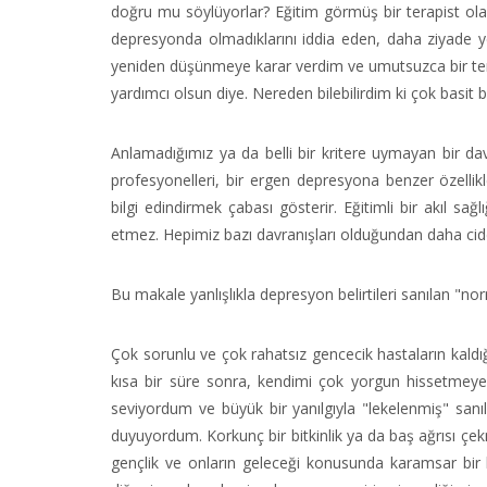
doğru mu söylüyorlar? Eğitim görmüş bir terapist ola
depresyonda olmadıklarını iddia eden, daha ziyade 
yeniden düşünmeye karar verdim ve umutsuzca bir te
yardımcı olsun diye. Nereden bilebilirdim ki çok basit b
Anlamadığımız ya da belli bir kritere uymayan bir davr
profesyonelleri, bir ergen depresyona benzer özelli
bilgi edindirmek çabası gösterir. Eğitimli bir akıl s
etmez. Hepimiz bazı davranışları olduğundan daha cidd
Bu makale yanlışlıkla depresyon belirtileri sanılan "no
Çok sorunlu ve çok rahatsız gencecik hastaların kaldı
kısa bir süre sonra, kendimi çok yorgun hissetmey
seviyordum ve büyük bir yanılgıyla "lekelenmiş" san
duyuyordum. Korkunç bir bitkinlik ya da baş ağrısı çek
gençlik ve onların geleceği konusunda karamsar bir ba