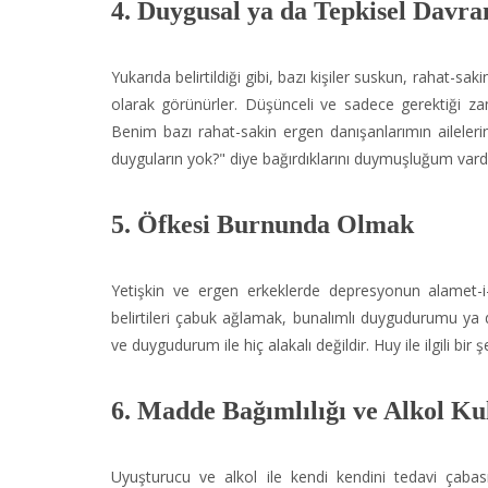
4. Duygusal ya da Tepkisel Davra
Yukarıda belirtildiği gibi, bazı kişiler suskun, rahat-saki
olarak görünürler. Düşünceli ve sadece gerektiği za
Benim bazı rahat-sakin ergen danışanlarımın ailele
duyguların yok?" diye bağırdıklarını duymuşluğum vardı
5. Öfkesi Burnunda Olmak
Yetişkin ve ergen erkeklerde depresyonun alamet-i-
belirtileri çabuk ağlamak, bunalımlı duygudurumu ya da
ve duygudurum ile hiç alakalı değildir. Huy ile ilgili bir şe
6. Madde Bağımlılığı ve Alkol Ku
Uyuşturucu ve alkol ile kendi kendini tedavi çabası