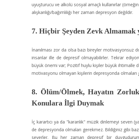
uyuşturucu ve alkolü sosyal amaçlı kullanırlar (örneğin
alışkanlığı/bağımlılığı her zaman depresyon değildir.
7. Hiçbir Şeyden Zevk Almamak y
İnanılması zor da olsa bazı bireyler motivasyonsuz do
insanlar ille de depresif olmayabilirler. Tekrar ediy
büyük önemi var; Pozitif huylu kişiler büyük ihtimall
motivasyonu olmayan kişilerin depresyonda olmaları
8. Ölüm/Ölmek, Hayatın Zorlukl
Konulara İlgi Duymak
İç karartıcı ya da "karanlık" müzik dinlemeyi seven (ya
de depresyonda olmaları gerekmez. Bildiğiniz gibi bazı
severler. Bu her zaman depresif bir duyguduruma 