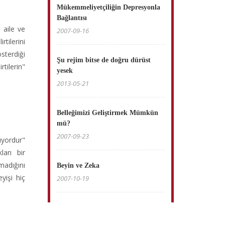
Mükemmeliyetçiliğin Depresyonla
Bağlantısı
 aile ve
2007-09-16
tilerini
sterdiği
Şu rejim bitse de doğru dürüst
tilerin"
yesek
2013-05-21
Belleğimizi Geliştirmek Mümkün
mü?
2007-09-23
ıyordur"
ları bir
madığını
Beyin ve Zeka
yişi hiç
2007-10-19