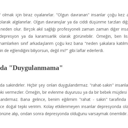
in" olmak için biraz oyalanırlar. "Olgun davranan" insanlar çoğu kez a
arak algılanırlar. Olgun davranışlar ya da ciddi düşünme tarzları diğe
den olur. Birçok akıl sağlığı profesyoneli zaman zaman diğer ins
 depresyon ya da karamsarlık olarak görünebilir. Örneğin, ben li
amamlarken sınıf arkadaşlarım çoğu kez bana "neden şakalara katılm
 de eğlendiğini biliyorsun, değil mi?" gibi laflar ederlerdi.
a da "Duygulanmama"
da sakindirler. Hiçbir şey onları duygulandırmaz. "rahat-sakin" insanl
tepki vermezler. Örneğin, bir evlenme duyurusu ya da bir bebek müjdesi 
ulandırmaz. Bana gelince, benim eğilimim "rahat - sakin" tarafında
ce doğal tepki veririm. Kolay etkilenmeyen insanlar depresyonda olab
 önüne alıp, ondan sonra depresyonda olduğunu varsaymak önemlidir.