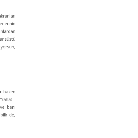
kranları
rlerinin
anlardan
sansüstü
ıyorsun,
ar bazen
"rahat -
 ve beni
ilir de,