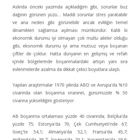
Aslında önceki yazımda açıkladığım gibi, sorunlar buz
dağının görünen yüzü… Maddi sorunlar stres yaratabilir
ve ana neden gibi görünebilir ancak evliliğin temel
dinamikleri sağlamsa aşılması mümkündür. Kaldı ki
ekonomik durumu iyi olmayan çok mutlu aileler olduğu
gibi, ekonomik durumu iyi ama mutsuz veya boşanan
çiftler de çoktur. Hatta dünyanın en gelişmiş ve refah
içinde bölgelerinde boşanmalardaki artışın yanı sıra
evlenmelerde azalma da dikkat çekici boyutlara ulaştı.
Yapılan araştırmalar 1970 yılında ABD ve Avrupa'da %10
civarında olan boşanma oranının, günümüzde % 50
civarına yükseldiğini gösteriyor.
AB boşanma ortalaması yüzde 40 civarında; Belçika'da
yüzde 75; Estonya'da 70; Çek Cumhuriyeti'nde 67;
İsveç'te 54,1; Almanya'da 52,1; Fransa'da 45,7;
Hollanda'da 39,7; İspanya'da 20,1; Yunanistan'da 19,6;