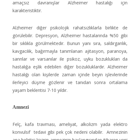
amaçsız davranışlar Alzheimer hastalığı için
karakteristiktir.
Alzheimer diğer psikolojik rahatsızlıklarla birlikte de
görülebilir. Depresyon, Alzheimer hastalarında %50 gibi
bir sıklıkla görülmektedir. Bunun yanı sıra, saldırganlık,
kavgacılık, bağırmayla tanımlanan ajitasyon, paranoya,
sanrılar ve varsanılar ile psikoz, uyku bozuklukları da
hastalığa eşlik edebilen diğer bozukluklardır. Alzheimer
hastalığı olan kişilerde zaman içinde beyin işlevlerinde
ilerleyici düşme gözlenir ve tanıdan sonra ortalama
yaşam beklentisi 7-10 yıldır.
Amnezi
Felç, kafa travması, ameliyat, alkolizm yada elektro
konvulsif tedavi gibi pek çok nedeni olabilir. Amnezinin
ana belirtisi kişinin amnezinin başlangıcından itibaren yeni