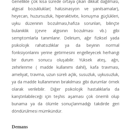
Genellikle çok kısa sürede ortaya çıkan dikkat dağılması,
algısal bozukluklar( halüsinasyon ve yanılsamalar),
heyecan, huzursuzluk, hiperaktivite, konuşma güçlükleri,
uyku düzeninin bozulması,hafıza sorunları, bilinçte
bulanıklık (çevre algısının bozulması vb.) gibi
semptomlarla tanımlanır. Delirium, ağır fiziksel yada
psikolojik rahatsızlıklar ya da beyinin normal
fonksiyonlarını yerine getirmesini engelleyecek herhangi
bir durum sonucu oluşabilir. Yüksek ateş, ağrı,
zehirlenme ( madde kullanımı dahil), kafa travması,
ameliyat, travma, uzun süreli açlık, susuzluk, uykusuzluk,
ya da madde kullanımının bırakılması gibi durumlar örnek
olarak verilebilir. Diğer psikolojik hastalıklarla da
karıştırılabileceği için teşhis aşaması çok önemli olup
bunama ya da ölümle sonuçlanmadığı takdirde geri
döndürülmesi mümkündür.
Demans