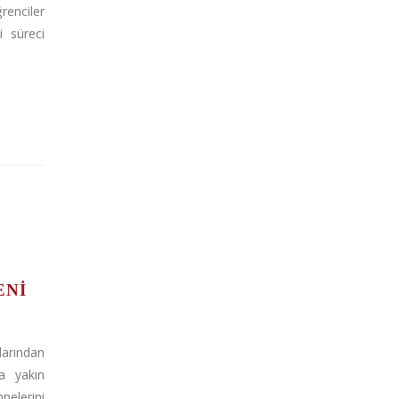
nciler
i süreci
ENI
arından
a yakın
nelerini