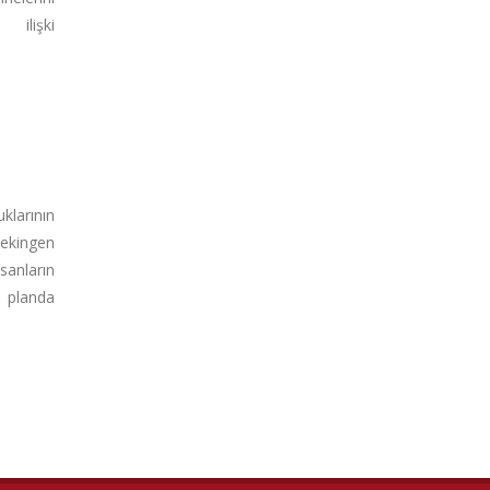
ilişki
klarının
kingen
anların
 planda