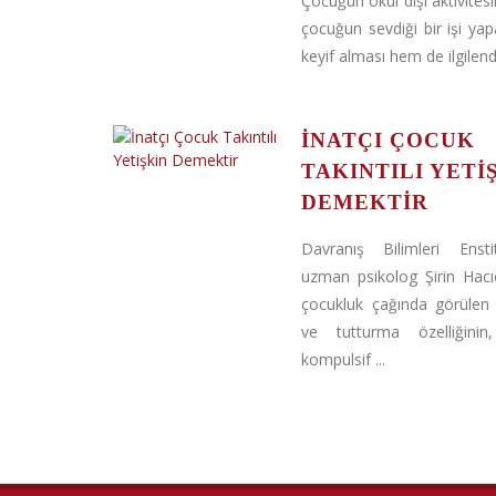
Çocuğun okul dışı aktivites
çocuğun sevdiği bir işi ya
keyif alması hem de ilgilendi
İNATÇI ÇOCUK
TAKINTILI YETI
DEMEKTIR
Davranış Bilimleri Ensti
uzman psikolog Şirin Hac
çocukluk çağında görülen i
ve tutturma özelliğinin
kompulsif ...