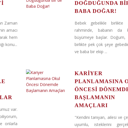
YI
DOĞDUĞUNDA BI
BABA DOĞAR!
ılan Zaman
Bebek gebelikle birlikte 
inin amacı
rahminde, babanın da k
parak hem
büyümeye başlar. Doğum, 
ği konu...
birlikte pek çok şeye gebed
ve baba bir ekip ...
KARIYER
LE
PLANLAMASINA 
K
ÖNCESI DÖNEMD
KLAR
BAŞLAMANIN
AMAÇLARI
ğumuz var.
iliyorum,
"Kendini tanıyan, ailesi ve çe
e onlarla
uyumlu, isteklerini gerçek