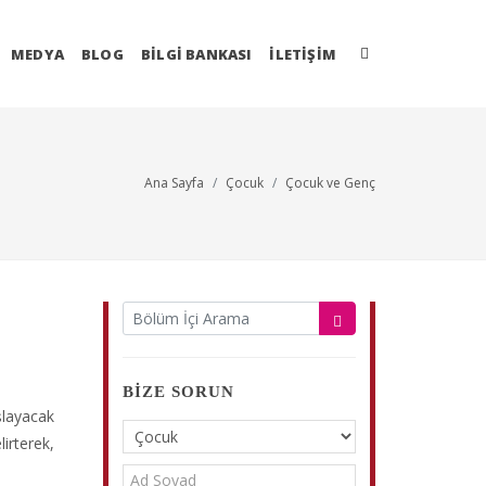
MEDYA
BLOG
BİLGİ BANKASI
İLETIŞIM
Ana Sayfa
Çocuk
Çocuk ve Genç
BIZE SORUN
şlayacak
irterek,