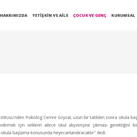
HAKKIMIZDA
YETIŞKIN VE AILE
ÇOCUK VE GENÇ
KURUMSAL
stitüsü'nden Psikolog Cemre Soysal, uzun bir tatilden sonra okula ba
irmek için velilerin ailece okul alışverişine çıkması gerektiğini bel
rı okula başlama konusunda heyecanlandıracaktır" dedi.