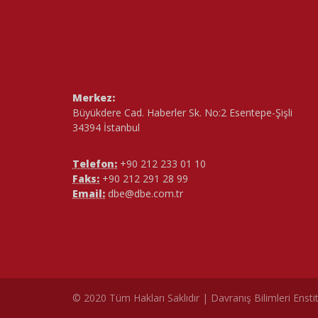
Merkez:
Büyükdere Cad. Haberler Sk. No:2 Esentepe-Şişli
34394 İstanbul
Telefon:
+90 212 233 01 10
Faks:
+90 212 291 28 99
Email:
dbe@dbe.com.tr
çe
© 2020 Tüm Hakları Saklıdır | Davranış Bilimleri Ensti