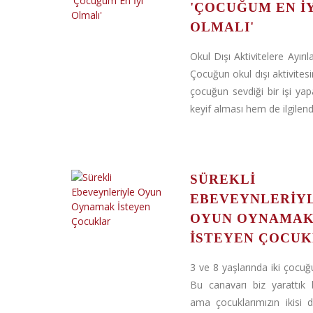
'ÇOCUĞUM EN İ
OLMALI'
Okul Dışı Aktivitelere Ayır
Çocuğun okul dışı aktivites
çocuğun sevdiği bir işi ya
keyif alması hem de ilgilendi
SÜREKLI
EBEVEYNLERIY
OYUN OYNAMA
İSTEYEN ÇOCU
3 ve 8 yaşlarında iki çocu
Bu canavarı biz yarattık b
ama çocuklarımızın ikisi d