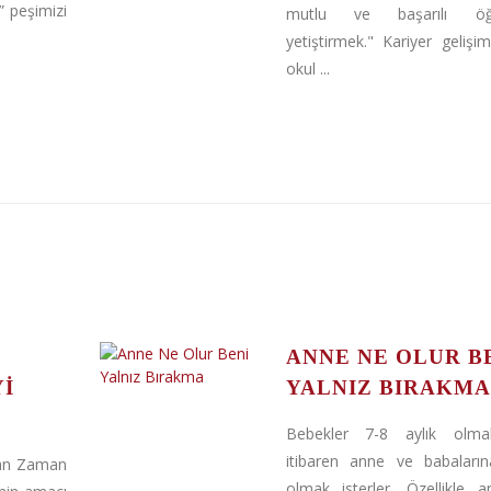
” peşimizi
mutlu ve başarılı öğre
yetiştirmek." Kariyer gelişim
okul ...
ANNE NE OLUR B
YI
YALNIZ BIRAKMA
Bebekler 7-8 aylık olmal
itibaren anne ve babaların
ılan Zaman
olmak isterler. Özellikle an