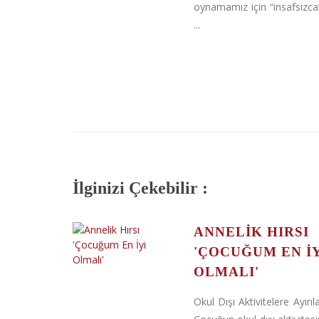
oynamamız için “insafsızca
...
İlginizi Çekebilir :
ANNELIK HIRSI
'ÇOCUĞUM EN İ
OLMALI'
Okul Dışı Aktivitelere Ayır