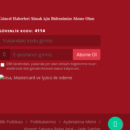
Güncel Haberleri Almak için Bültenimize Abone Olun
4114
GÜVENLIK KODU:
Abone Ol
DBE tarafından, yukarıda yer alan iletişim bilgilerime ticari
elektronik ileti gönderilmesini kabul ediyorum.
lilik Politikası
/
Politikalarımız
/
Aydınlatma Metni
/
Hizmet Satışına İlişkin İptal – İade Şartları