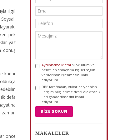
a ilgili
. Soysal,
layarak,
eken pek
klar yaz
ta dönüş
Aydınlatma Metni
’ni okudum ve
belirtilen amaçlarla kişisel sağlık
ne kadar
verilerimin işlenmesini kabul
ediyorum.
 oldukça
DBE tarafından, yukarıda yer alan
edebilir.
iletişim bilgilerime ticari elektronik
ilk defa
ileti gönderilmesini kabul
ediyorum.
hayatına
BIZE SORUN
er zaman
MAKALELER
dar önce