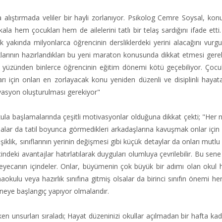
 alıştırmada veliler bir hayli zorlanıyor. Psikolog Cemre Soysal, konuyl
ala hem çocukları hem de ailelerini tatlı bir telaş sardığını ifade etti
k yakında milyonlarca öğrencinin dersliklerdeki yerini alacağını vurgu
klarının hazırlandıkları bu yeni maraton konusunda dikkat etmesi ger
ı yüzünden binlerce öğrencinin eğitim dönemi kötü geçebiliyor. Çocu
rı için onları en zorlayacak konu yeniden düzenli ve disiplinli haya
vasyon oluşturulması gerekiyor"
ula başlamalarında çeşitli motivasyonlar olduğuna dikkat çekti; "Her 
salar da tatil boyunca görmedikleri arkadaşlarına kavuşmak onlar için
iklik, sınıflarının yerinin değişmesi gibi küçük detaylar da onları mutlu 
eki avantajlar hatırlatılarak duyguları olumluya çevrilebilir. Bu sene 
eyecanın içindeler. Onlar, büyümenin çok büyük bir adımı olan okul 
kulu veya hazırlık sınıfına gitmiş olsalar da birinci sınıfın önemi h
neye başlangıç yapıyor olmalarıdır.
en unsurları sıraladı; Hayat düzeninizi okullar açılmadan bir hafta ka