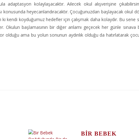
a adaptasyon kolaylaşacaktır. Ailecek okul alışverişine çıkabilirsin
aması konusunda heyecanlandıracaktır. Çocuğunuzdan başlayacak okul 
yın ki kendi koyduğumuz hedefler için çalışmak daha kolaydır. Bu sene
irler. Okulun başlamasının bir diğer anlamı geçecek her günle sınava 
 zor olduğu ama bu yolun sonunun aydınlık olduğu da hatırlatarak ço
BIR BEBEK