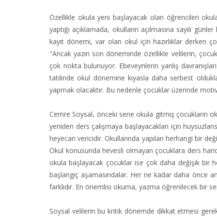
Özellikle okula yeni başlayacak olan öğrencileri okula
yaptığı açıklamada, okulların açılmasına sayılı günler k
kayıt dönemi, var olan okul için hazırlıklar derken ço
"Ancak yazın son döneminde özellikle velilerin, çocu
çok nokta bulunuyor. Ebeveynlerin yanlış davranışlar
tatilinde okul dönemine kıyasla daha serbest oldukla
yapmak olacaktır. Bu nedenle çocuklar üzerinde moti
Cemre Soysal, önceki sene okula gitmiş çocukların ok
yeniden ders çalışmaya başlayacakları için huysuzlan
heyecan vericidir. Okullarında yapılan herhangi bir değiş
Okul konusunda hevesli olmayan çocuklara ders haricind
okula başlayacak çocuklar ise çok daha değişik bir h
başlangıç aşamasındalar. Her ne kadar daha önce anao
farklıdır. En önemlisi okuma, yazma öğrenilecek bir se
Soysal velilerin bu kritik dönemde dikkat etmesi gerek