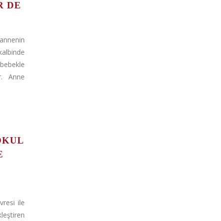
R DE
annenin
albinde
bebekle
ir. Anne
OKUL
E
vresi ile
leştiren