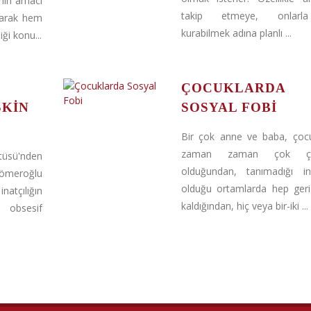
inin amacı
takip etmeye, onlarla 
parak hem
kurabilmek adına planlı ...
ği konu...
ÇOCUKLARDA
ŞKIN
SOSYAL FOBI
Bir çok anne ve baba, çocu
zaman zaman çok çe
tüsü'nden
olduğundan, tanımadığı ins
ıömeroğlu
olduğu ortamlarda hep geri
natçılığın
kaldığından, hiç veya bir-iki ...
, obsesif