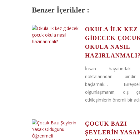
Benzer İçerikler :
OKULA ILK KEZ
GIDECEK ÇOCU
OKULA NASIL
HAZIRLANMALI
İnsan hayatındaki
noktalarından biridi
başlamak… Bireyselle
olgunlaşmanın, dış ç
etkileşimlerin önemli bir adım
ÇOCUK BAZI
ŞEYLERIN YASA