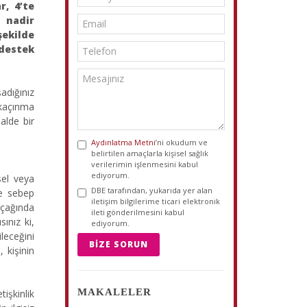
r, 4’te
 nadir
şekilde
 destek
adığınız
 kaçınma
halde bir
Aydınlatma Metni
’ni okudum ve
belirtilen amaçlarla kişisel sağlık
verilerimin işlenmesini kabul
ediyorum.
sel veya
DBE tarafından, yukarıda yer alan
ze sebep
iletişim bilgilerime ticari elektronik
 çağında
ileti gönderilmesini kabul
ınız ki,
ediyorum.
leceğini
BIZE SORUN
 kişinin
MAKALELER
işkinlik