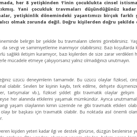
mada, her 8 yetişkinden 1’inin çocuklukta cinsel istisma
a çıkmış. Yani çocukluk travmaları düşündüğünüz kadar
alar, yetişkinlik dönemindeki yaşantımızı birçok farklı 
kalıcı olmak zorunda değil. Doğru kişilerden doğru şekilde
neminde belirgin bir şekilde bu travmaların izlerini görebilirsiniz. Yaş
 da sevgi ve samimiyetlerine inanmıyor olabilirsiniz. Bazı koşullarda
türlü sağlıklı iletişim kuramıyor, bazı kişilerden de size zarar verdikleri 
mlerle mücadele etmeye çalışıyorsanız yalnız olmadığınızı unutmayın.
ğiniz üzücü deneyimlerin tamamıdır. Bu üzücü olaylar fiziksel, cin
mal olabilir. Sevilen bir kişinin kaybı, terk edilme, dehşete düşmeni
r, tartışmalar vb.), fiziksel şiddet gibi travmatik olaylar gelişim
eyse her alanında etkilerini yaşamak mümkündür. Ayrıca unutmamalıs
hangi yaşam olaylarının kimin üzerinde ne gibi travmatik etkileri olabi
layı bir başkası için travmatik olabilir. Bu noktada asıl önemli olan,
ir.
n kişiden yeteri kadar ilgi ve destek görürse, düzgün beslenirse yet