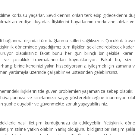
dilme korkusu yaşarlar. Sevdiklerinin onları terk edip gideceklerini düş
maktan endişe duyarlar. İlişkilerini hayatlarının merkezine alırlar ve i
i bağlanma dışında tüm bağlanma stilleri sağlıksızdır. Çocukluk travm
tişkinlik döneminde yaşadığımız tüm ilişkileri şekillendirebilecek kadar 
r kuruyor olabilirsiniz fakat bunu her gün bilinçli bir şekilde karar
r ve çocukluk travmalarınızdan kaynaklanıyor. Fakat bu, size 
rhangi birine kendinizi yakın hissediyorsanız, iyileşmek için zamana ve
n yardımıyla üzerinde çalışabilir ve üstesinden gelebilirsiniz.
nemindeki ilişkilerinizde güven problemleri yaşamanıza sebep olabilir.
iyaçlarınıza ve sınırlarınıza saygı gösterebileceğine inanmıyor olabil
den şüphe duyabilir ve güvenmekte zorluk yaşayabilirsiniz.
ekilerle nasıl iletişim kurduğunuzu da etkileyebilir. Yetişkinlik dön
tişim stiline yatkın olabilir. Yanlış olduğunu bildiğiniz bir iletişim şekl