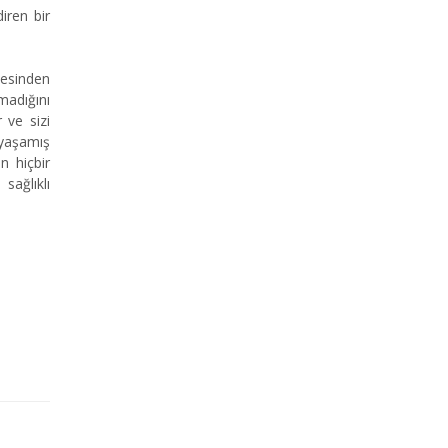
iren bir
tesinden
madığını
 ve sizi
 yaşamış
n hiçbir
sağlıklı