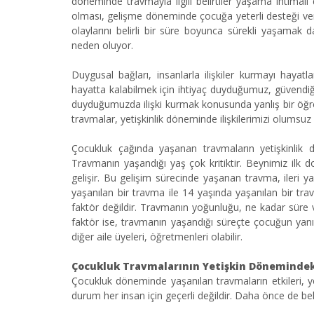
döneminde travmayla ilgili belirtiler yaşama ihtimali
olması, gelişme döneminde çocuğa yeterli desteği v
olaylarını belirli bir süre boyunca sürekli yaşamak 
neden oluyor.
Duygusal bağları, insanlarla ilişkiler kurmayı hayat
hayatta kalabilmek için ihtiyaç duyduğumuz, güvendiğim
duyduğumuzda ilişki kurmak konusunda yanlış bir öğ
travmalar, yetişkinlik döneminde ilişkilerimizi olumsuz
Çocukluk çağında yaşanan travmaların yetişkinlik dö
Travmanın yaşandığı yaş çok kritiktir. Beynimiz ilk
gelişir. Bu gelişim sürecinde yaşanan travma, ileri y
yaşanılan bir travma ile 14 yaşında yaşanılan bir tra
faktör değildir. Travmanın yoğunluğu, ne kadar süre v
faktör ise, travmanın yaşandığı süreçte çocuğun yanın
diğer aile üyeleri, öğretmenleri olabilir.
Çocukluk Travmalarının Yetişkin Dönemindeki 
Çocukluk döneminde yaşanılan travmaların etkileri, yet
durum her insan için geçerli değildir. Daha önce de belir