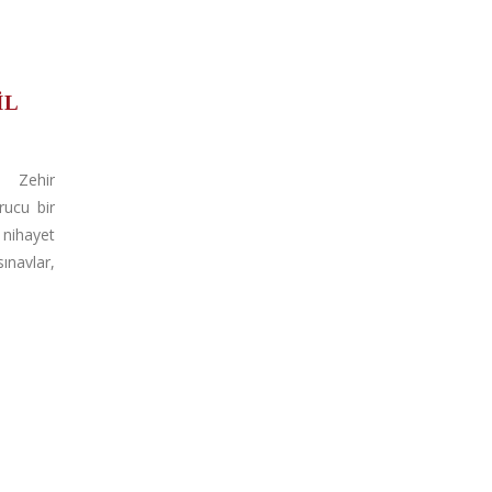
IL
i Zehir
ucu bir
nihayet
sınavlar,
K