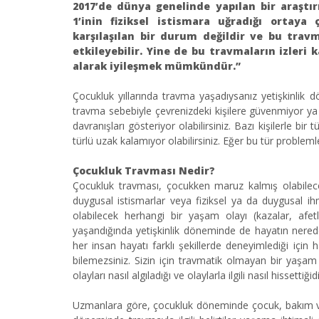
2017’de dünya genelinde yapılan bir araştır
1’inin fiziksel istismara uğradığı ortay
karşılaşılan bir durum değildir ve bu travm
etkileyebilir. Yine de bu travmaların izleri 
alarak iyileşmek mümkündür.”
Çocukluk yıllarında travma yaşadıysanız yetişkinlik dö
travma sebebiyle çevrenizdeki kişilere güvenmiyor ya
davranışları gösteriyor olabilirsiniz. Bazı kişilerle bir 
türlü uzak kalamıyor olabilirsiniz. Eğer bu tür proble
Çocukluk Travması Nedir?
Çocukluk travması, çocukken maruz kalmış olabilece
duygusal istismarlar veya fiziksel ya da duygusal ih
olabilecek herhangi bir yaşam olayı (kazalar, afetle
yaşandığında yetişkinlik döneminde de hayatın nered
her insan hayatı farklı şekillerde deneyimlediği için 
bilemezsiniz. Sizin için travmatik olmayan bir yaşam o
olayları nasıl algıladığı ve olaylarla ilgili nasıl hissettiğid
Uzmanlara göre, çocukluk döneminde çocuk, bakım vere