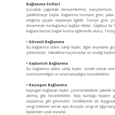
Bağlanma Stilleri
Çocukluk çağındaki deneyimlerimiz, inançlarımızın,
şekillenmeye başlar. Bağlanma teorisine göre, yakı
ettiğimiz yaşam olaylarıyla ilgilidir. Teoriye göre 
döneminde kurduğumuz bağları etkiler. Sağlıksız bi
bağlara benzer bağlar kurma eğiliminde oluruz. Teoriy
•
Güvenli Bağlanma
Bu bağlanma stiline sahip kişiler, diğer insanlarla g
çekinmezler. Yakınlıktan kaçınmazlar ve sevdiği kişiler
•
Saplantılı Bağlanma
Bu bağlanma stiline sahip kişiler, sürekli olarak terk
önemsemediğini ve umursamadığını hissedebilirler.
•
Kaçıngan Bağlanma
Kaçıngan bağlanan kişiler, çevresindekilerle yakınlık ku
alınmış gibi hissedebilirler. İlişki kurduğu kişiler
ulaşılamaz gibi görünürler. Sevdiklerinin de duygusal 
sevgi beklerler ancak aynı düzeyde sevgi ve ilgiyi karşı
ilişkilerden uzak dururlar.