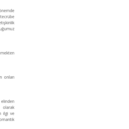
 dönemde
 tecrübe
işkinlik
rduğumuz
ilmekten
n onları
i elinden
l olarak
 ilgi ve
 romantik