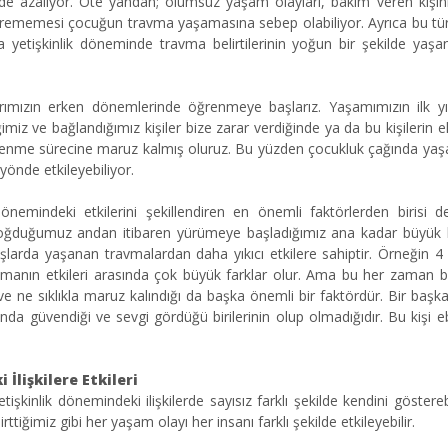
 de azalıyor. Öte yandan; olumsuz yaşam olayları, bakım veren kişinin
erememesi çocuğun travma yaşamasına sebep olabiliyor. Ayrıca bu t
da yetişkinlik döneminde travma belirtilerinin yoğun bir şekilde yaş
larımızın erken dönemlerinde öğrenmeye başlarız. Yaşamımızın ilk yıl
iz ve bağlandığımız kişiler bize zarar verdiğinde ya da bu kişilerin eks
renme sürecine maruz kalmış oluruz. Bu yüzden çocukluk çağında yaş
 yönde etkileyebiliyor.
nemindeki etkilerini şekillendiren en önemli faktörlerden birisi de
 doğduğumuz andan itibaren yürümeye başladığımız ana kadar büyük b
aşlarda yaşanan travmalardan daha yıkıcı etkilere sahiptir. Örneğin 4
vmanın etkileri arasında çok büyük farklar olur. Ama bu her zaman bel
e ne sıklıkla maruz kalındığı da başka önemli bir faktördür. Bir başk
da güvendiği ve sevgi gördüğü birilerinin olup olmadığıdır. Bu kişi e
İlişkilere Etkileri
işkinlik dönemindeki ilişkilerde sayısız farklı şekilde kendini göstereb
ttiğimiz gibi her yaşam olayı her insanı farklı şekilde etkileyebilir.