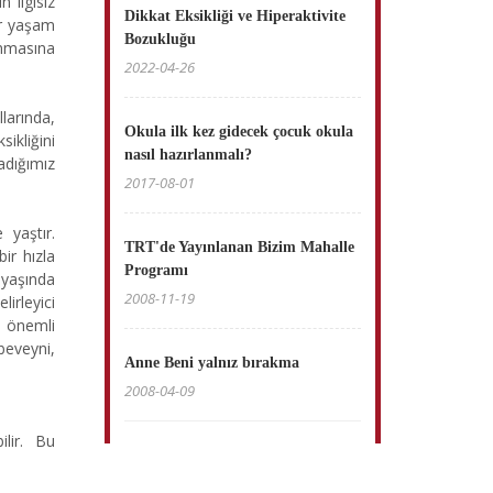
 ilgisiz
Dikkat Eksikliği ve Hiperaktivite
ür yaşam
Bozukluğu
anmasına
2022-04-26
larında,
Okula ilk kez gidecek çocuk okula
ikliğini
nasıl hazırlanmalı?
adığımız
2017-08-01
 yaştır.
TRT'de Yayınlanan Bizim Mahalle
ir hızla
Programı
 yaşında
2008-11-19
irleyici
a önemli
beveyni,
Anne Beni yalnız bırakma
2008-04-09
ilir. Bu