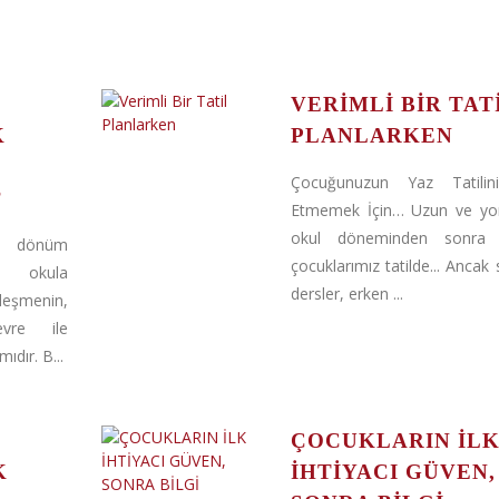
VERIMLI BIR TAT
K
PLANLARKEN
Çocuğunuzun Yaz Tatilin
?
Etmemek İçin… Uzun ve yor
okul döneminden sonra 
 dönüm
çocuklarımız tatilde... Ancak 
r okula
dersler, erken ...
şmenin,
evre ile
ıdır. B...
ÇOCUKLARIN İL
K
İHTİYACI GÜVEN,