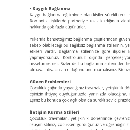
•
Kaygılı Bağlanma
Kaygılı bağlanma eğiliminde olan kişiler sürekli terk e
Romantik ilişkilerde partneriyle uzak kaldığında aldatıl
hakkında çok fazla düşünürler.
Yukarıda bahsettiğimiz bağlanma çeşitlerinden güvenl
sebep olabileceği bu sağlıksız bağlanma stillerinin, ye
etkileri vardır. Bağlanma stillerinize göre ilişkile
yapmıyorsunuz. Kontrolünüz dışında gerçekleşiyo
hissettirmemeli. Sizler de bu bağlanma stillerinden he
olmaya ihtiyacınızın olduğunu unutmamalısınız. Bir uzma
Güven Problemleri
Çocukluk çağında yaşadığınız travmalar, yetişkinlik dö
eşinizin ihtiyaç duyduğunuzda yanınızda olacağına, iht
Eşiniz bu konuda çok açık olsa da sürekli sevildiğiniz
İletişim Kurma Stilleri
Çocukluk travmaları, yetişkinlik döneminde çevrenizd
iletişim stiliniz, çocukken gördüğünüz ve öğrendiğiniz ile