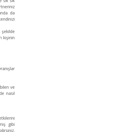
 sık sık
rtneriniz
ğında da
kendinizi
 şekilde
 kişinin
ranışlar
bilen ve
de nasıl
kilerini
mış gibi
lirsiniz.