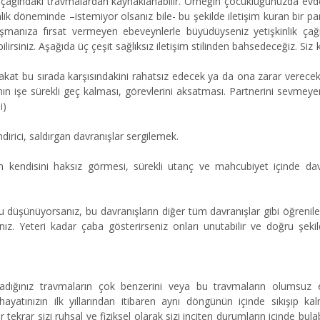
 çağındaki travmalardan kaynaklanabilir. Örneğin çocukluğunuzda evde
inlik döneminde –istemiyor olsanız bile- bu şekilde iletişim kuran bir pa
ylaşmanıza fırsat vermeyen ebeveynlerle büyüdüyseniz yetişkinlik ça
irsiniz. Aşağıda üç çeşit sağlıksız iletişim stilinden bahsedeceğiz. Siz 
kat bu sırada karşısındakini rahatsız edecek ya da ona zarar verecek
n işe sürekli geç kalması, görevlerini aksatması. Partnerini sevmeyen
si)
dirici, saldırgan davranışlar sergilemek.
an kendisini haksız görmesi, sürekli utanç ve mahcubiyet içinde dav
zu düşünüyorsanız, bu davranışların diğer tüm davranışlar gibi öğrenile
nız. Yeteri kadar çaba gösterirseniz onları unutabilir ve doğru şekil
dığınız travmaların çok benzerini veya bu travmaların olumsuz et
izi hayatınızın ilk yıllarından itibaren aynı döngünün içinde sıkışıp kal
tekrar sizi ruhsal ve fiziksel olarak sizi inciten durumların içinde bulabi