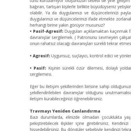
türlü kurtulamıyor oluşunuzun sebebi de yine gelişim
bağıran, tartışan kişilerle birlikte büyüdüyseniz yetişk
olabilir. Ya da duygularınızı ve düşüncelerinizi pa
duygularınızı ve düşüncelerinizi ifade etmekte zorlanabil
herhangi birine yakın görüyor musunuz?
•
Pasif-Agresif:
Duyguları açıklamaktan kaçınmak fa
davranışlar sergilemek. ( Patronunu sevmeyen çalışanı
onun rahatsız olacağı davranışları sürekli tekrar etme
•
Agresif:
Uygunsuz, suçlayıcı, kontrol edici ve yönlen
•
Pasif:
Kişinin sürekli özür dilemesi, dolaylı yold
sergilemesi.
Eğer bu iletişim şekillerinden birisine sahip olduğunu
şekillendirilebilen davranışlar olduğunu unutmamalısı
iletişim kurabileceğinizi öğrenebilirsiniz.
Travmayı Yeniden Canlandırma
Bazı durumlarda, elinizde olmadan çocuklukta yaşa
pekiştirebilecek ilişkiler içine girebilirsiniz. Kendin
hissedebilirsiniz. Bu döngüler sebebiyle kendinizi tekrar 