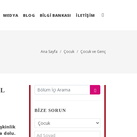
MEDYA
BLOG
BİLGİ BANKASI
İLETIŞIM
Ana Sayfa
Çocuk
Çocuk ve Genç
IL
BIZE SORUN
kinlik
a dolu.