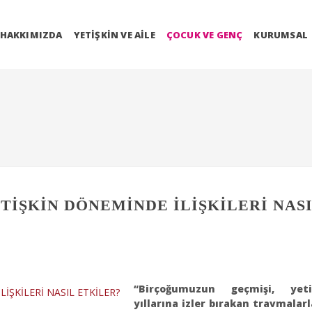
HAKKIMIZDA
YETIŞKIN VE AILE
ÇOCUK VE GENÇ
KURUMSAL
İŞKİN DÖNEMİNDE İLİŞKİLERİ NAS
“Birçoğumuzun geçmişi, yetiş
yıllarına izler bırakan travmalarl