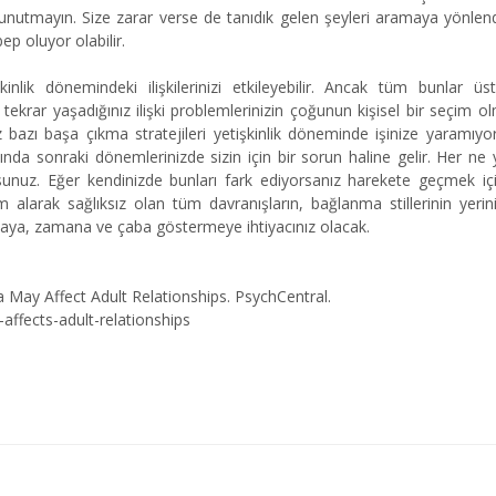
n unutmayın. Size zarar verse de tanıdık gelen şeyleri aramaya yönlend
 oluyor olabilir.
nlik dönemindeki ilişkilerinizi etkileyebilir. Ancak tüm bunlar üs
r tekrar yaşadığınız ilişki problemlerinizin çoğunun kişisel bir seçim ol
bazı başa çıkma stratejileri yetişkinlik döneminde işinize yaramıyor
ığında sonraki dönemlerinizde sizin için bir sorun haline gelir. Her ne
yorsunuz. Eğer kendinizde bunları fark ediyorsanız harekete geçmek içi
alarak sağlıksız olan tüm davranışların, bağlanma stillerinin yerini 
olmaya, zamana ve çaba göstermeye ihtiyacınız olacak.
ay Affect Adult Relationships. PsychCentral.
affects-adult-relationships