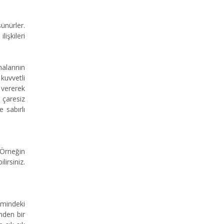
ünürler.
lişkileri
alarının
kuvvetli
 vererek
çaresiz
 sabırlı
 Örneğin
irsiniz.
emindeki
inden bir