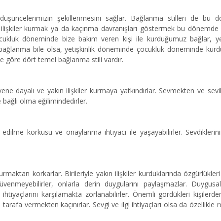
 düşüncelerimizin şekillenmesini sağlar. Bağlanma stilleri de bu
n ilişkiler kurmak ya da kaçınma davranışları göstermek bu dönemde
çocukluk döneminde bize bakım veren kişi ile kurduğumuz bağlar, yet
r bağlanma bile olsa, yetişkinlik döneminde çocukluk döneminde ku
e göre dört temel bağlanma stili vardır.
üvene dayalı ve yakın ilişkiler kurmaya yatkındırlar. Sevmekten ve sev
e bağlı olma eğilimindedirler.
 edilme korkusu ve onaylanma ihtiyacı ile yaşayabilirler. Sevdiklerini
rmaktan korkarlar. Birileriyle yakın ilişkiler kurduklarında özgürlükler
e güvenmeyebilirler, onlarla derin duygularını paylaşmazlar. Duygusa
ihtiyaçlarını karşılamakta zorlanabilirler. Önemli gördükleri kişilerden
 tarafa vermekten kaçınırlar. Sevgi ve ilgi ihtiyaçları olsa da özellikle