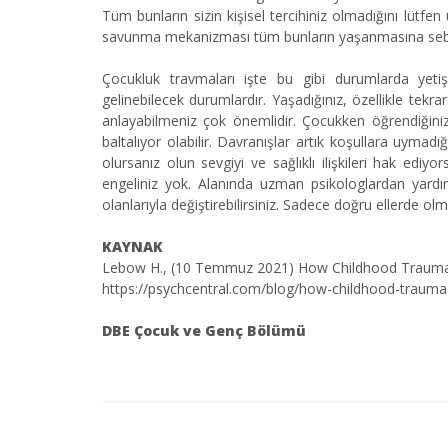
Tüm bunların sizin kişisel tercihiniz olmadığını lütfe
savunma mekanizması tüm bunların yaşanmasına sebep
Çocukluk travmaları işte bu gibi durumlarda yetişki
gelinebilecek durumlardır. Yaşadığınız, özellikle tekra
anlayabilmeniz çok önemlidir. Çocukken öğrendiğiniz 
baltalıyor olabilir. Davranışlar artık koşullara uymad
olursanız olun sevgiyi ve sağlıklı ilişkileri hak edi
engeliniz yok. Alanında uzman psikologlardan yardım 
olanlarıyla değiştirebilirsiniz. Sadece doğru ellerde 
KAYNAK
Lebow H., (10 Temmuz 2021) How Childhood Trauma M
https://psychcentral.com/blog/how-childhood-trauma-
DBE Çocuk ve Genç Bölümü