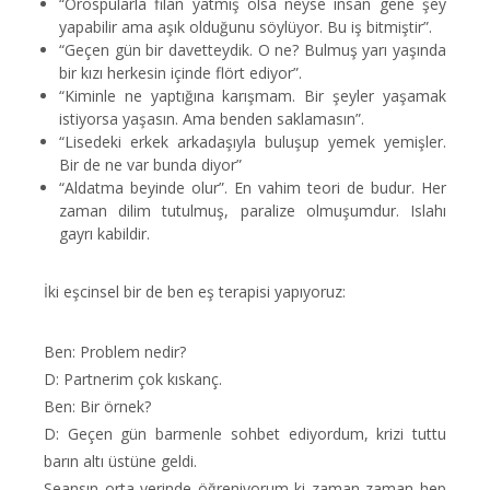
“Orospularla filan yatmış olsa neyse insan gene şey
yapabilir ama aşık olduğunu söylüyor. Bu iş bitmiştir”.
“Geçen gün bir davetteydik. O ne? Bulmuş yarı yaşında
bir kızı herkesin içinde flört ediyor”.
“Kiminle ne yaptığına karışmam. Bir şeyler yaşamak
istiyorsa yaşasın. Ama benden saklamasın”.
“Lisedeki erkek arkadaşıyla buluşup yemek yemişler.
Bir de ne var bunda diyor”
“Aldatma beyinde olur”. En vahim teori de budur. Her
zaman dilim tutulmuş, paralize olmuşumdur. Islahı
gayrı kabildir.
İki eşcinsel bir de ben eş terapisi yapıyoruz:
Ben: Problem nedir?
D: Partnerim çok kıskanç.
Ben: Bir örnek?
D: Geçen gün barmenle sohbet ediyordum, krizi tuttu
barın altı üstüne geldi.
Seansın orta yerinde öğreniyorum ki zaman zaman hep