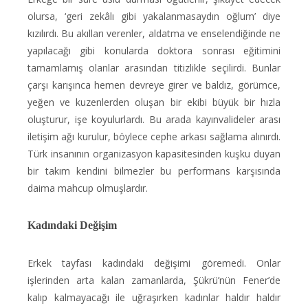
olursa, ‘geri zekâlı gibi yakalanmasaydın oğlum’ diye
kızılırdı. Bu akılları verenler, aldatma ve enselendiğinde ne
yapılacağı gibi konularda doktora sonrası eğitimini
tamamlamış olanlar arasından titizlikle seçilirdi. Bunlar
çarşı karışınca hemen devreye girer ve baldız, görümce,
yeğen ve kuzenlerden oluşan bir ekibi büyük bir hızla
oluşturur, işe koyulurlardı. Bu arada kayınvalideler arası
iletişim ağı kurulur, böylece cephe arkası sağlama alınırdı.
Türk insanının organizasyon kapasitesinden kuşku duyan
bir takım kendini bilmezler bu performans karşısında
daima mahcup olmuşlardır.
Kadındaki Değişim
Erkek tayfası kadındaki değişimi göremedi. Onlar
işlerinden arta kalan zamanlarda, Şükrü’nün Fener’de
kalıp kalmayacağı ile uğraşırken kadınlar haldır haldır