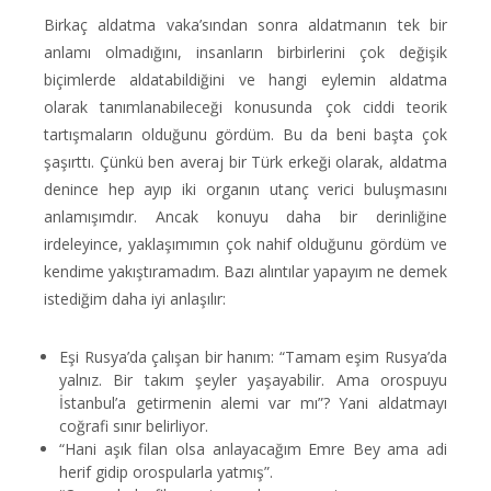
Birkaç aldatma vaka’sından sonra aldatmanın tek bir
anlamı olmadığını, insanların birbirlerini çok değişik
biçimlerde aldatabildiğini ve hangi eylemin aldatma
olarak tanımlanabileceği konusunda çok ciddi teorik
tartışmaların olduğunu gördüm. Bu da beni başta çok
şaşırttı. Çünkü ben averaj bir Türk erkeği olarak, aldatma
denince hep ayıp iki organın utanç verici buluşmasını
anlamışımdır. Ancak konuyu daha bir derinliğine
irdeleyince, yaklaşımımın çok nahif olduğunu gördüm ve
kendime yakıştıramadım. Bazı alıntılar yapayım ne demek
istediğim daha iyi anlaşılır:
Eşi Rusya’da çalışan bir hanım: “Tamam eşim Rusya’da
yalnız. Bir takım şeyler yaşayabilir. Ama orospuyu
İstanbul’a getirmenin alemi var mı”? Yani aldatmayı
coğrafi sınır belirliyor.
“Hani aşık filan olsa anlayacağım Emre Bey ama adi
herif gidip orospularla yatmış”.