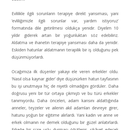
Evlilikle ilgili sorunların terapiye direkt yansıması, yani
‘evliliğimizle ilgili sorunlar var, yardım istiyoruz’
formatında dile getirilmesi oldukça yenidir. Diyelim 10
yıldır giderek artan bir yoğunluktan söz edebiliriz.
Aldatma ve ihanetin terapiye yansıması daha da yenidir.
Eskiden hatunlar aldatmanın terapilik bir iş olduğunu pek
düşünmüyorlardı.
Ocağımıza ilk düşenler yakayı ele veren erkekler oldu.
‘Nasıl olsa kaynar gider’ diye düşünürken hatun tayfasının
bu işi unutmaya hiç de niyetli olmadığını gördüler. Daha
doğrusu yeni bir tür ortaya çıkmıştı ve bu türü erkekler
tanımıyordu. Daha önceleri, adam karısını aldattığında
anneler, teyzeler ve ailenin akil adamları devreye girer,
hatunu yoğun bir eğitime alırlardı. Yani kadın ve anne ve
erkek olmanın ne demek olduğunu bir güzel anlatırlardı.
Erkeğe bir süre uslu durması öğütlenir, şikâyet edecek