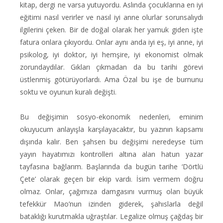
kitap, dergi ne varsa yutuyordu. Aslında çocuklarına en iyi
eğitimi nasıl verirler ve nasıl iyi anne olurlar sorunsalıydı
ilgilerini çeken. Bir de doğal olarak her yamuk giden işte
fatura onlara çıkıyordu. Onlar aynı anda iyi eş, iyi anne, iyi
psikolog, iyi doktor, iyi hemşire, iyi ekonomist olmak
zorundaydılar. Gıkları çıkmadan da bu tarihi görevi
üstlenmiş götürüyorlardı. Ama Özal bu işe de burnunu
soktu ve oyunun kuralı değişti.
Bu değişimin sosyo-ekonomik nedenleri, eminim
okuyucum anlayışla karşılayacaktır, bu yazının kapsamı
dışında kalır. Ben şahsen bu değişimi neredeyse tüm
yayın hayatımızı kontrolleri altına alan hatun yazar
tayfasına bağlarım. Başlarında da bugün tarihe ‘Dörtlü
Çete’ olarak geçen bir ekip vardı. İsim vermem doğru
olmaz. Onlar, çağımıza damgasını vurmuş olan büyük
tefekkür Mao’nun izinden giderek, şahıslarla değil
bataklığı kurutmakla uğraştılar. Legalize olmuş çağdaş bir