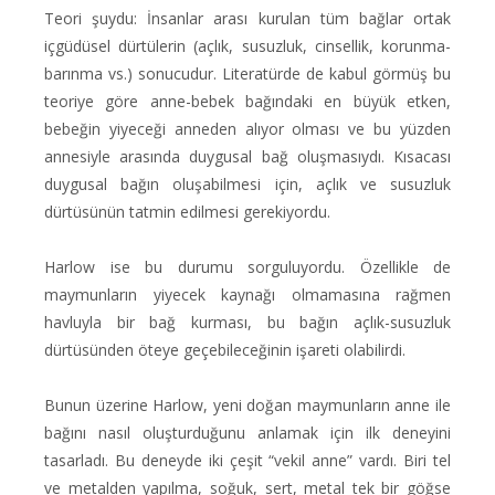
Teori şuydu: İnsanlar arası kurulan tüm bağlar ortak
içgüdüsel dürtülerin (açlık, susuzluk, cinsellik, korunma-
barınma vs.) sonucudur. Literatürde de kabul görmüş bu
teoriye göre anne-bebek bağındaki en büyük etken,
bebeğin yiyeceği anneden alıyor olması ve bu yüzden
annesiyle arasında duygusal bağ oluşmasıydı. Kısacası
duygusal bağın oluşabilmesi için, açlık ve susuzluk
dürtüsünün tatmin edilmesi gerekiyordu.
Harlow ise bu durumu sorguluyordu. Özellikle de
maymunların yiyecek kaynağı olmamasına rağmen
havluyla bir bağ kurması, bu bağın açlık-susuzluk
dürtüsünden öteye geçebileceğinin işareti olabilirdi.
Bunun üzerine Harlow, yeni doğan maymunların anne ile
bağını nasıl oluşturduğunu anlamak için ilk deneyini
tasarladı. Bu deneyde iki çeşit “vekil anne” vardı. Biri tel
ve metalden yapılma, soğuk, sert, metal tek bir göğse