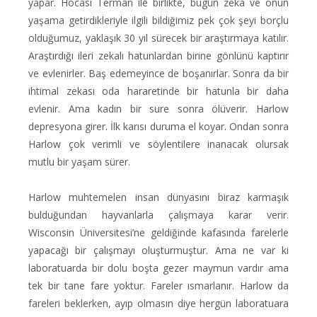
yapar. Hocası Terman ile birlikte, bugün zeka ve onun
yaşama getirdikleriyle ilgili bildiğimiz pek çok şeyi borçlu
olduğumuz, yaklaşık 30 yıl sürecek bir araştırmaya katılır.
Araştırdığı ileri zekalı hatunlardan birine gönlünü kaptırır
ve evlenirler. Baş edemeyince de boşanırlar. Sonra da bir
ihtimal zekası oda hararetinde bir hatunla bir daha
evlenir. Ama kadın bir sure sonra ölüverir. Harlow
depresyona girer. İlk karısı duruma el koyar. Ondan sonra
Harlow çok verimli ve söylentilere inanacak olursak
mutlu bir yaşam sürer.
Harlow muhtemelen insan dünyasını biraz karmaşık
bulduğundan hayvanlarla çalışmaya karar verir.
Wisconsin Üniversitesi’ne geldiğinde kafasında farelerle
yapacağı bir çalışmayı oluşturmuştur. Ama ne var ki
laboratuarda bir dolu boşta gezer maymun vardır ama
tek bir tane fare yoktur. Fareler ısmarlanır. Harlow da
fareleri beklerken, ayıp olmasın diye hergün laboratuara