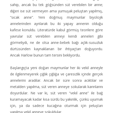
sahip, ancak bu tek göğsünden süt verebilen bir anne;
diğeri ise
süt vermeyen ama yumuşak peluştan yapılmış,
“sıcak anne”. Yeni doğmuş maymunlar biyolojik
annelerinden ayrılarak bu iki yapay annenin olduğu
kafese konuldu. Literatürde kabul görmüş teorilere göre
yavrular süt verebilen anneyi kendi anneleri gibi
görmeliydi, ne de olsa anne-bebek bağı açlık-susuzluk
dürtüsünden kaynaklanan bir ihtiyaçtan doğuyordu.
Ancak Harlow bunun tam tersini bekliyordu.
Başlangıçta yeni doğan maymunlar her iki vekil anneyle
de ilgilenmeyerek çığlık çığlığa ve çaresizlik içinde gerçek
annelerini aradılar. Ancak bir süre sonra acıktılar ve
metalden yapılma, süt veren anneye sokularak karınlarını
doyurdular. Ne var ki, süt veren “vekil anne” ile bağ
kuramayacak kadar kısa sürdü bu yakınlık, çünkü uyumak
için, ya da sadece kucağına oturmak için peluştan
yapılma vekil anneye sokuldular.