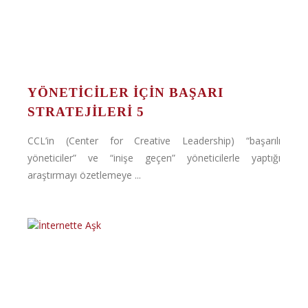
YÖNETICILER İÇIN BAŞARI
STRATEJILERI 5
CCL’in (Center for Creative Leadership) “başarılı
yöneticiler” ve “inişe geçen” yöneticilerle yaptığı
araştırmayı özetlemeye ...