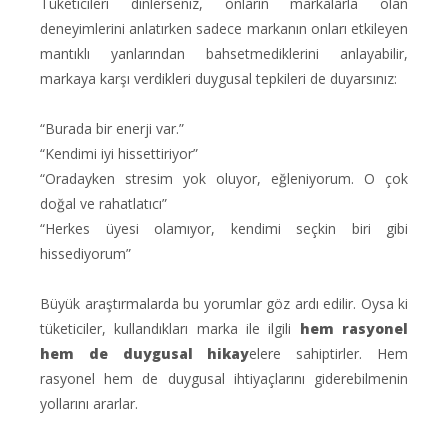
Tüketicileri dinlerseniz, onların markalarla olan
deneyimlerini anlatırken sadece markanın onları etkileyen
mantıklı yanlarından bahsetmediklerini anlayabilir,
markaya karşı verdikleri duygusal tepkileri de duyarsınız:
“Burada bir enerji var.”
“Kendimi iyi hissettiriyor”
“Oradayken stresim yok oluyor, eğleniyorum. O çok
doğal ve rahatlatıcı”
“Herkes üyesi olamıyor, kendimi seçkin biri gibi
hissediyorum”
Büyük araştırmalarda bu yorumlar göz ardı edilir. Oysa ki
tüketiciler, kullandıkları marka ile ilgili
hem rasyonel
hem de duygusal hikay
elere sahiptirler. Hem
rasyonel hem de duygusal ihtiyaçlarını giderebilmenin
yollarını ararlar.