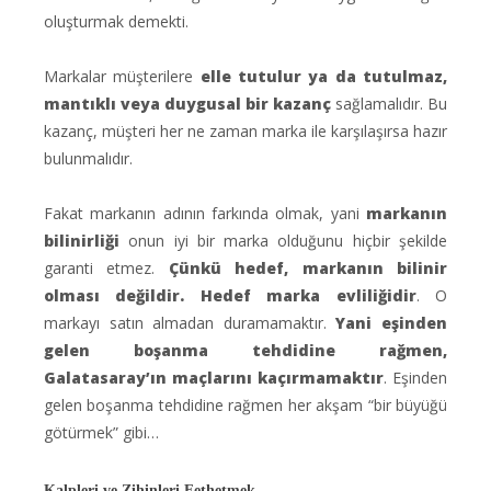
oluşturmak demekti.
Markalar müşterilere
elle tutulur ya da tutulmaz,
mantıklı veya duygusal bir kazanç
sağlamalıdır. Bu
kazanç, müşteri her ne zaman marka ile karşılaşırsa hazır
bulunmalıdır.
Fakat markanın adının farkında olmak, yani
markanın
bilinirliği
onun iyi bir marka olduğunu hiçbir şekilde
garanti etmez.
Çünkü hedef, markanın bilinir
olması değildir. Hedef marka evliliğidir
. O
markayı satın almadan duramamaktır.
Yani eşinden
gelen boşanma tehdidine rağmen,
Galatasaray’ın maçlarını kaçırmamaktır
. Eşinden
gelen boşanma tehdidine rağmen her akşam “bir büyüğü
götürmek” gibi…
Kalpleri ve Zihinleri Fethetmek