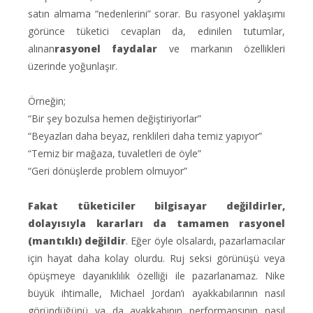
satın almama “nedenlerini” sorar. Bu rasyonel yaklaşımı
görünce tüketici cevapları da, edinilen tutumlar,
alınan
rasyonel faydalar
ve markanın özellikleri
üzerinde yoğunlaşır.
Örneğin;
“Bir şey bozulsa hemen değiştiriyorlar”
“Beyazları daha beyaz, renklileri daha temiz yapıyor”
“Temiz bir mağaza, tuvaletleri de öyle”
“Geri dönüşlerde problem olmuyor”
Fakat tüketiciler bilgisayar değildirler,
dolayısıyla kararları da tamamen rasyonel
(mantıklı) değildir
. Eğer öyle olsalardı, pazarlamacılar
için hayat daha kolay olurdu. Ruj seksi görünüşü veya
öpüşmeye dayanıklılık özelliği ile pazarlanamaz. Nike
büyük ihtimalle, Michael Jordan’ı ayakkabılarının nasıl
göründüğünü ya da ayakkabının performansının nasıl