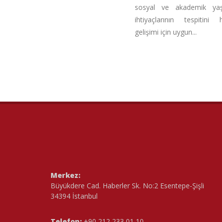
sosyal ve akademik yaş
ihtiyaçlarının tespitin
gelişimi için uygun...
Merkez:
Büyükdere Cad. Haberler Sk. No:2 Esentepe-Şişli
34394 İstanbul
Telefon:
+90 212 233 01 10