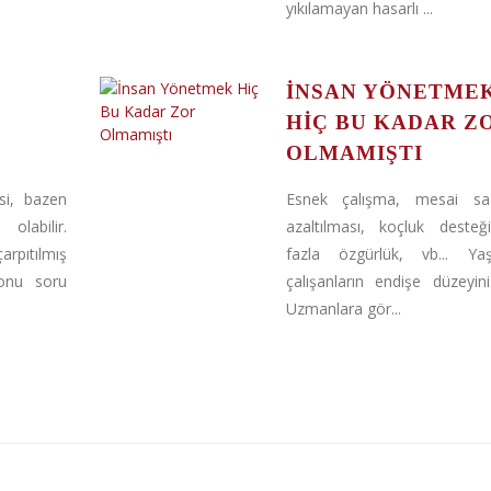
yıkılamayan hasarlı ...
İNSAN YÖNETME
HIÇ BU KADAR Z
OLMAMIŞTI
si, bazen
Esnek çalışma, mesai saat
labilir.
azaltılması, koçluk desteğ
arpıtılmış
fazla özgürlük, vb... Yaş
 onu soru
çalışanların endişe düzeyini 
Uzmanlara gör...