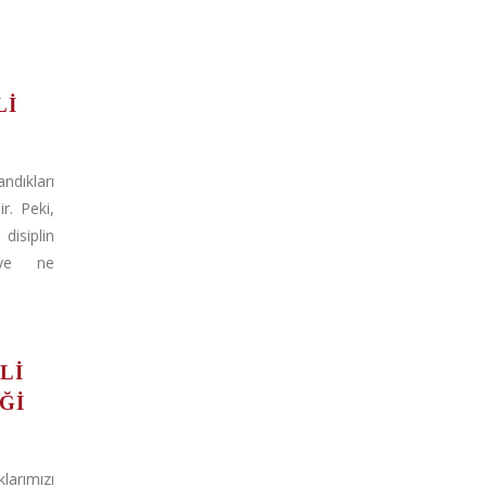
LI
dıkları
ir. Peki,
disiplin
eye ne
LI
ĞI
arımızı