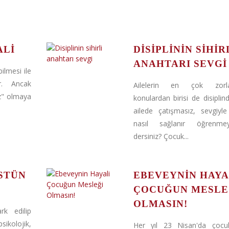
ALI
DISIPLININ SIHIR
ANAHTARI SEVGI
abilmesi ile
r. Ancak
Ailelerin en çok zorlan
z" olmaya
konulardan birisi de disiplind
ailede çatışmasız, sevgiyle 
nasıl sağlanır öğrenm
dersiniz? Çocuk...
STÜN
EBEVEYNIN HAYA
ÇOCUĞUN MESLE
OLMASIN!
rk edilip
sikolojik,
Her yıl 23 Nisan'da çocukl