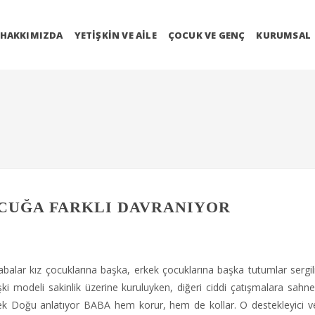
HAKKIMIZDA
YETIŞKIN VE AILE
ÇOCUK VE GENÇ
KURUMSAL
CUĞA FARKLI DAVRANIYOR
balar kız çocuklarına başka, erkek çocuklarına başka tutumlar sergili
işki modeli sakinlik üzerine kuruluyken, diğeri ciddi çatışmalara sahne
ilek Doğu anlatıyor BABA hem korur, hem de kollar. O destekleyici 