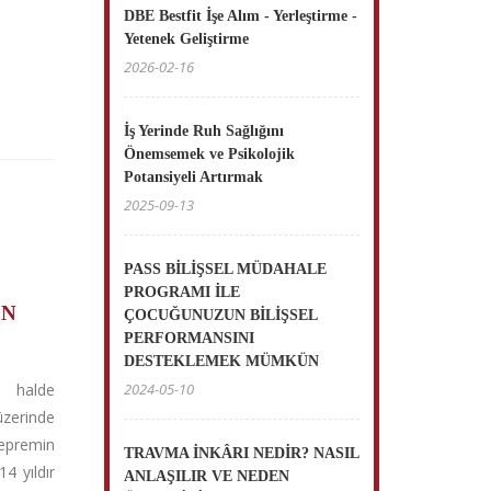
DBE Bestfit İşe Alım - Yerleştirme -
Yetenek Geliştirme
2026-02-16
İş Yerinde Ruh Sağlığını
Önemsemek ve Psikolojik
Potansiyeli Artırmak
2025-09-13
PASS BİLİŞSEL MÜDAHALE
PROGRAMI İLE
EN
ÇOCUĞUNUZUN BİLİŞSEL
PERFORMANSINI
DESTEKLEMEK MÜMKÜN
u halde
2024-05-10
üzerinde
epremin
TRAVMA İNKÂRI NEDİR? NASIL
4 yıldır
ANLAŞILIR VE NEDEN