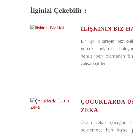
İlginizi Çekebilir :
İLIŞKININ BIZ H
Bir ilişki iki bireyin "biz" ol
gerçek anlamını buluyo
henüz "ben" olamadan "bi
çalışan çiftleri ...
ÇOCUKLARDA Ü
ZEKA
Üstün zekalı çocuğun fa
belirlenmesi hem kişisel, p