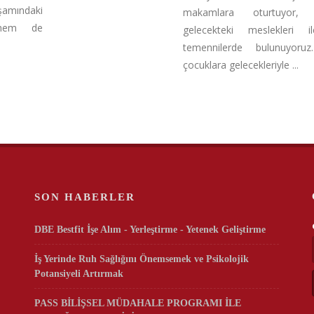
amındaki
makamlara oturtuyor, o
i hem de
gelecekteki meslekleri ile
temennilerde bulunuyoruz
çocuklara gelecekleriyle ...
SON HABERLER
DBE Bestfit İşe Alım - Yerleştirme - Yetenek Geliştirme
İş Yerinde Ruh Sağlığını Önemsemek ve Psikolojik
Potansiyeli Artırmak
PASS BİLİŞSEL MÜDAHALE PROGRAMI İLE