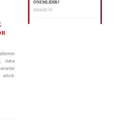
ÖNEMLİDİR?
2024-05-10
K
OR
lerinin
i, daha
ananlar
artırdı.