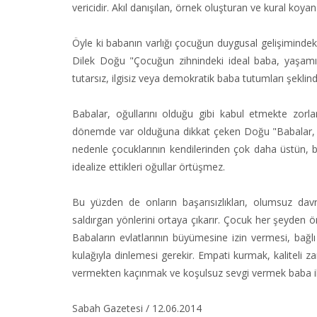
vericidir. Akıl danışılan, örnek oluşturan ve kural koyan 
Öyle ki babanın varlığı çocuğun duygusal gelişiminde
Dilek Doğu "Çocuğun zihnindeki ideal baba, yaşamın he
tutarsız, ilgisiz veya demokratik baba tutumları şeklinde
Babalar, oğullarını olduğu gibi kabul etmekte zorla
dönemde var olduğuna dikkat çeken Doğu "Babalar, kendi
nedenle çocuklarının kendilerinden çok daha üstün, b
idealize ettikleri oğullar örtüşmez.
Bu yüzden de onların başarısızlıkları, olumsuz davran
saldırgan yönlerini ortaya çıkarır. Çocuk her şeyden ö
Babaların evlatlarının büyümesine izin vermesi, bağl
kulağıyla dinlemesi gerekir. Empati kurmak, kaliteli 
vermekten kaçınmak ve koşulsuz sevgi vermek baba ile 
Sabah Gazetesi / 12.06.2014