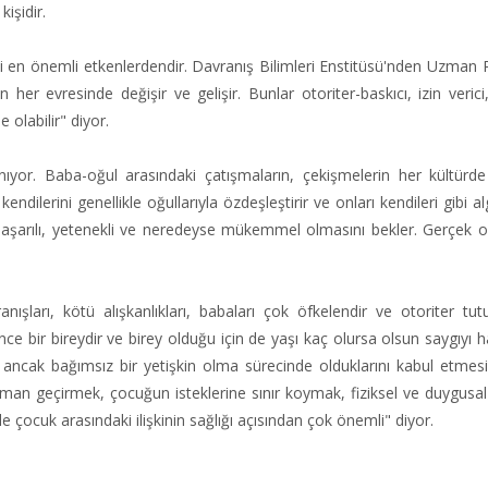
kişidir.
ki en önemli etkenlerdendir. Davranış Bilimleri Enstitüsü'nden Uzman 
r evresinde değişir ve gelişir. Bunlar otoriter-baskıcı, izin verici, 
 olabilir" diyor.
nıyor. Baba-oğul arasındaki çatışmaların, çekişmelerin her kültürd
lerini genellikle oğullarıyla özdeşleştirir ve onları kendileri gibi alg
aşarılı, yetenekli ve neredeyse mükemmel olmasını bekler. Gerçek oğ
ışları, kötü alışkanlıkları, babaları çok öfkelendir ve otoriter tutu
nce bir bireydir ve birey olduğu için de yaşı kaç olursa olsun saygıyı h
ı ancak bağımsız bir yetişkin olma sürecinde olduklarını kabul etmes
zaman geçirmek, çocuğun isteklerine sınır koymak, fiziksel ve duygusal
çocuk arasındaki ilişkinin sağlığı açısından çok önemli" diyor.