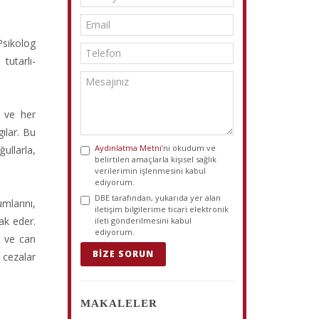
Psikolog
tutarlı-
e ve her
ılar. Bu
Aydınlatma Metni
’ni okudum ve
ullarla,
belirtilen amaçlarla kişisel sağlık
verilerimin işlenmesini kabul
ediyorum.
DBE tarafından, yukarıda yer alan
mlarını,
iletişim bilgilerime ticari elektronik
ak eder.
ileti gönderilmesini kabul
ediyorum.
i ve can
BIZE SORUN
 cezalar
MAKALELER