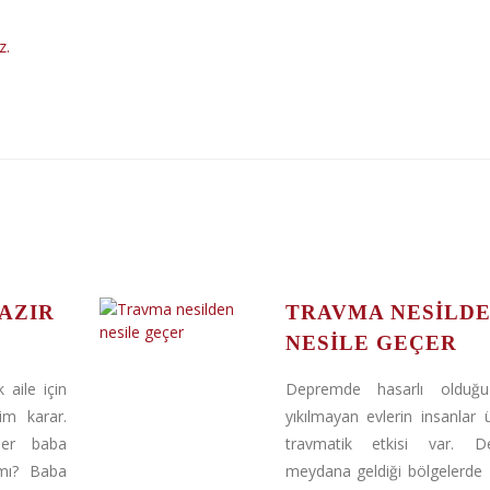
z.
AZIR
TRAVMA NESILD
NESILE GEÇER
 aile için
Depremde hasarlı olduğ
im karar.
yıkılmayan evlerin insanlar 
ler baba
travmatik etkisi var. D
mı? Baba
meydana geldiği bölgelerde 1