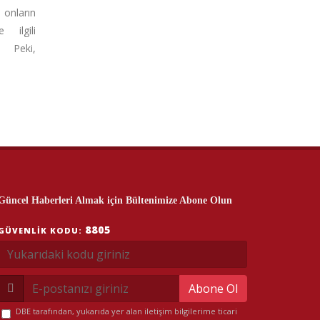
nların
 ilgili
. Peki,
Güncel Haberleri Almak için Bültenimize Abone Olun
8805
GÜVENLIK KODU:
Abone Ol
DBE tarafından, yukarıda yer alan iletişim bilgilerime ticari