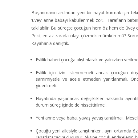
Boşanmanın ardından yeni bir hayat kurmak için tekra
’üvey’ anne-babayı kabullenmek zor… Tarafların birbir
takılabilir. Bu süreçte çocuğun hem öz hem de üvey eb
Peki, en az zararla olayı çözmek mümkün mü? Sorunu
Kayahan’a danıştık.
Evlilik haberi çocuğa alıştırılarak ve yalnızken verilm
Evlilik için izin istenmemeli ancak çocuğun düşü
samimiyetle ve acele etmeden yanıtlanmalı. Önceli
giderilmeli.
Hayatında yaşanacak değişiklikler hakkında ayrıntıl
durum süreç içinde de hissettirilmeli.
Yeni anne veya baba, yavaş yavaş tanıtılmalı. Mesela 
Çocuğu yeni ailesiyle tanıştırırken, aynı ortamda 
rahatlatacağını düşünür. Aksine çocuk endişelenir, 