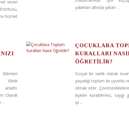
masumanedir. işte küçü
met veren
yalanları altında yatan ...
nstitüsü,
ra hizmet
ÇOCUKLARA TO
NIZI
KURALLARI NASI
ÖĞRETILIR?
imleri
Sosyal bir varlık olarak insan
 Klinik
yaşadığı toplum ile uyumlu ve
anlattı:
olmak ister. Çevresindekilere 
m Olarak
ilişkiler kurabilmesi, saygı 
 ...
iyi ...