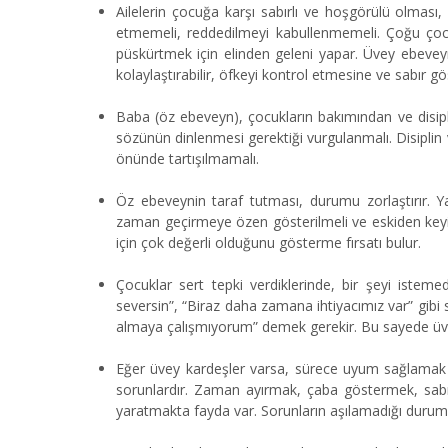
Ailelerin çocuğa karşı sabırlı ve hoşgörülü olmas
etmemeli, reddedilmeyi kabullenmemeli. Çoğu çocuk;
püskürtmek için elinden geleni yapar. Üvey ebeveyn
kolaylaştırabilir, öfkeyi kontrol etmesine ve sabır gö
Baba (öz ebeveyn), çocukların bakımından ve disip
sözünün dinlenmesi gerektiği vurgulanmalı. Disiplin 
önünde tartışılmamalı.
Öz ebeveynin taraf tutması, durumu zorlaştırır. Y
zaman geçirmeye özen gösterilmeli ve eskiden keyif
için çok değerli olduğunu gösterme fırsatı bulur.
Çocuklar sert tepki verdiklerinde, bir şeyi isteme
seversin”, “Biraz daha zamana ihtiyacımız var” gibi s
almaya çalışmıyorum” demek gerekir. Bu sayede üve
Eğer üvey kardeşler varsa, sürece uyum sağlamak dah
sorunlardır. Zaman ayırmak, çaba göstermek, sabır
yaratmakta fayda var. Sorunların aşılamadığı duruml