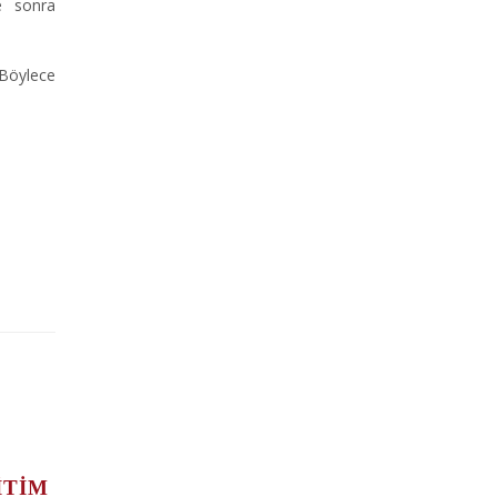
re sonra
 Böylece
ITIM