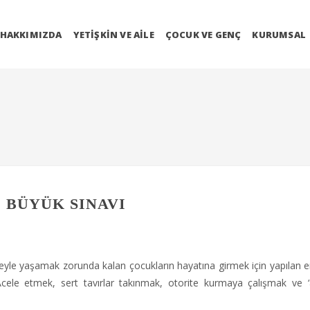
HAKKIMIZDA
YETIŞKIN VE AILE
ÇOCUK VE GENÇ
KURUMSAL
 BÜYÜK SINAVI
yle yaşamak zorunda kalan çocukların hayatına girmek için yapılan 
Acele etmek, sert tavırlar takınmak, otorite kurmaya çalışmak ve ‘