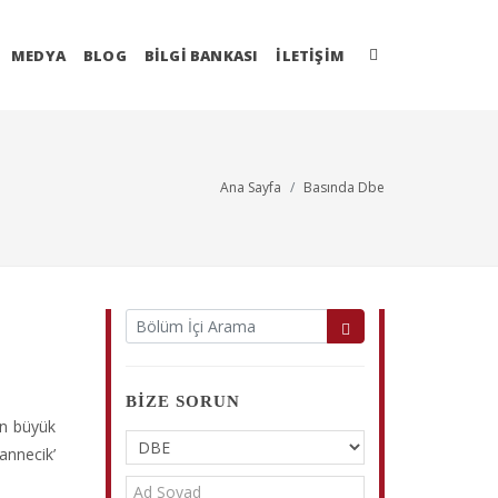
MEDYA
BLOG
BİLGİ BANKASI
İLETIŞIM
Ana Sayfa
Basında Dbe
BIZE SORUN
en büyük
annecik’