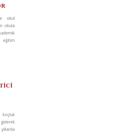
OR
re okul
ın okula
ademik
 eğitim
TICI
koçluk
giderek
llarda