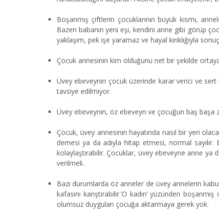
Boşanmış çiftlerin çocuklarının büyük kısmı, anneler
Bazen babanın yeni eşi, kendini anne gibi görüp çocuğu
yaklaşım, pek işe yaramaz ve hayal kırıklığıyla sonuçl
Çocuk annesinin kim olduğunu net bir şekilde ortaya
Üvey ebeveynin çocuk üzerinde karar verici ve sert 
tavsiye edilmiyor.
Üvey ebeveynin, öz ebeveyn ve çocuğun baş başa za
Çocuk, üvey annesinin hayatında nasıl bir yeri ola
demesi ya da adıyla hitap etmesi, normal sayılır
kolaylaştırabilir. Çocuklar, üvey ebeveyne anne ya da
verilmeli.
Bazı durumlarda öz anneler de üvey annelerin kabulü
kafasını karıştırabilir.’O kadın’ yüzünden boşanmış
olumsuz duyguları çocuğa aktarmaya gerek yok.