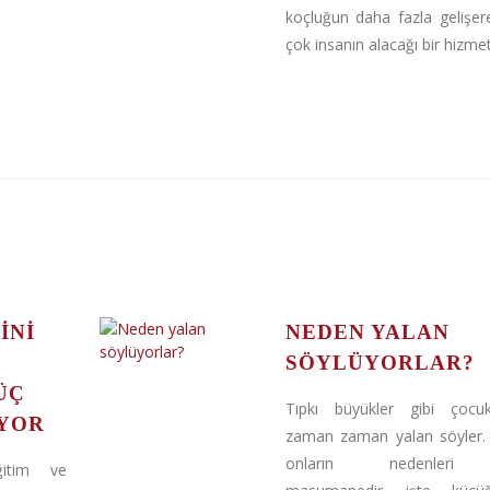
koçluğun daha fazla gelişe
çok insanın alacağı bir hizmet 
INI
NEDEN YALAN
SÖYLÜYORLAR?
ÜÇ
Tıpkı büyükler gibi çocu
YOR
zaman zaman yalan söyler.
onların nedenleri
ğitim ve