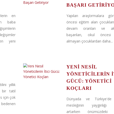
BAŞARI GETIRIY
lerin en
Yapılan araştırmalara gö
an baba
öncesi eğitim alan çocuklar
şimlerin
devam oranları ve ak
ğişimler
başarıları, okul öncesi
yen yeni
almayan çocuklardan daha...
YENI NESIL
YÖNETICILERIN İ
GÜCÜ: YÖNETICI
ni yıllık
KOÇLARI
 bir tatil
s için çok
Dünyada ve Türkiye'de 
bedenen
mesleğinin yaygınlığı 
artarken önümüzdeki yı