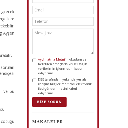
 girecek
ngellere
kebilir.
og Ayşen
abilir.
Aydınlatma Metni
’ni okudum ve
belirtilen amaçlarla kişisel sağlık
soruları
verilerimin işlenmesini kabul
endişesi
ediyorum.
DBE tarafından, yukarıda yer alan
iletişim bilgilerime ticari elektronik
ileti gönderilmesini kabul
lı ve bu
ediyorum.
BIZE SORUN
iz.
n çocuğu
MAKALELER