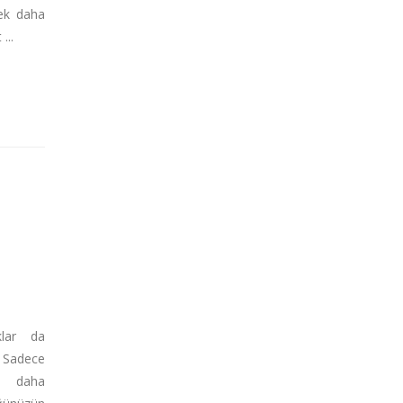
rek daha
...
klar da
 Sadece
 daha