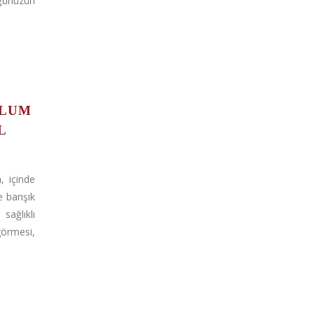
ğünüzün
PLUM
L
, içinde
 barışık
sağlıklı
görmesi,