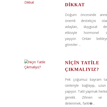
DIKKAT
Doğum öncesinde anne
önemli destekçisi ol
adayları, duygusal deği
etkisiyle hormonel de
yaşıyor. Onları bekle
görevler ...
NIÇIN TATILE
ÇIKMALIYIZ?
Pek çoğumuz bayram tatili
izinleriyle bağlayıp, uzun
yapıyor. Tatil yapmak herke
gerekli. Zihnen ve 
dinlenmek, farkl�...