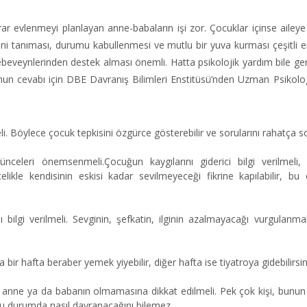
r evlenmeyi planlayan anne-babaların işi zor. Çocuklar içinse aileye
ini tanıması, durumu kabullenmesi ve mutlu bir yuva kurması çeşitli e
eveynlerinden destek alması önemli. Hatta psikolojik yardım bile gere
n cevabı için DBE Davranış Bilimleri Enstitüsü’nden Uzman Psikol
eli. Böylece çocuk tepkisini özgürce gösterebilir ve sorularını rahatça sor
nceleri önemsenmeli.Çocuğun kaygılarını giderici bilgi verilmeli, 
kle kendisinin eskisi kadar sevilmeyeceği fikrine kapılabilir, bu 
ı bilgi verilmeli. Sevginin, şefkatin, ilginin azalmayacağı vurgulanma
bir hafta beraber yemek yiyebilir, diğer hafta ise tiyatroya gidebilirsin
öz anne ya da babanın olmamasına dikkat edilmeli. Pek çok kişi, bunu
bu durumda nasıl davranacağını bilemez.