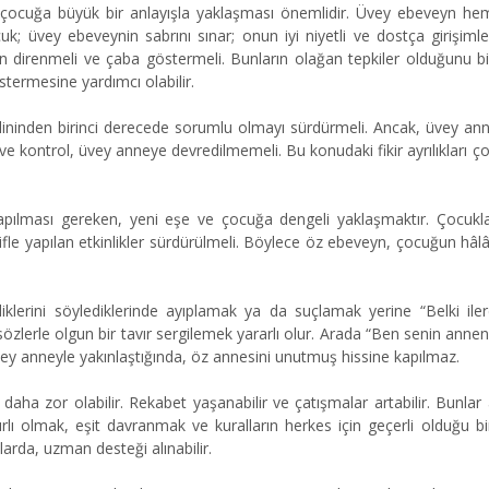
ı, çocuğa büyük bir anlayışla yaklaşması önemlidir. Üvey ebeveyn h
 üvey ebeveynin sabrını sınar; onun iyi niyetli ve dostça girişimler
 direnmeli ve çaba göstermeli. Bunların olağan tepkiler olduğunu bi
stermesine yardımcı olabilir.
lininden birinci derecede sorumlu olmayı sürdürmeli. Ancak, üvey an
ve kontrol, üvey anneye devredilmemeli. Bu konudaki fikir ayrılıkları ço
apılması gereken, yeni eşe ve çocuğa dengeli yaklaşmaktır. Çocukla
le yapılan etkinlikler sürdürülmeli. Böylece öz ebeveyn, çocuğun hâlâ
diklerini söylediklerinde ayıplamak ya da suçlamak yerine “Belki ile
özlerle olgun bir tavır sergilemek yararlı olur. Arada “Ben senin anneni
y anneyle yakınlaştığında, öz annesini unutmuş hissine kapılmaz.
a zor olabilir. Rekabet yaşanabilir ve çatışmalar artabilir. Bunlar aş
lı olmak, eşit davranmak ve kuralların herkes için geçerli olduğu b
arda, uzman desteği alınabilir.