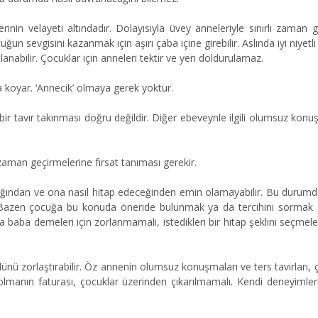
inin velayeti altındadır. Dolayısıyla üvey anneleriyle sınırlı zaman geç
n sevgisini kazanmak için aşırı çaba içine girebilir. Aslında iyi niyetl
anabilir. Çocuklar için anneleri tektir ve yeri doldurulamaz.
 koyar. ‘Annecik’ olmaya gerek yoktur.
bir tavır takınması doğru değildir. Diğer ebeveynle ilgili olumsuz kon
man geçirmelerine fırsat tanıması gerekir.
cağından ve ona nasıl hitap edeceğinden emin olamayabilir. Bu durumd
. Bazen çocuğa bu konuda öneride bulunmak ya da tercihini sormak d
 baba demeleri için zorlanmamalı, istedikleri bir hitap şeklini seçmeler
nü zorlaştırabilir. Öz annenin olumsuz konuşmaları ve ters tavırları,
 olmanın faturası, çocuklar üzerinden çıkarılmamalı. Kendi deneyimleri