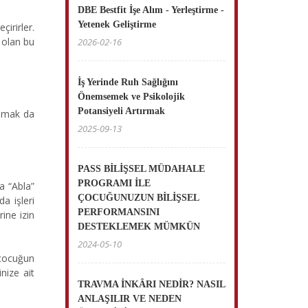
DBE Bestfit İşe Alım - Yerleştirme -
Yetenek Geliştirme
irirler.
i olan bu
2026-02-16
İş Yerinde Ruh Sağlığını
Önemsemek ve Psikolojik
Potansiyeli Artırmak
uşmak da
2025-09-13
PASS BİLİŞSEL MÜDAHALE
PROGRAMI İLE
a “Abla”
ÇOCUĞUNUZUN BİLİŞSEL
a işleri
PERFORMANSINI
ine izin
DESTEKLEMEK MÜMKÜN
2024-05-10
 çocuğun
nize ait
TRAVMA İNKÂRI NEDİR? NASIL
ANLAŞILIR VE NEDEN