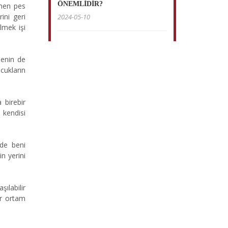
ÖNEMLİDİR?
emen pes
ini geri
2024-05-10
lmek işi
nenin de
cukların
 birebir
 kendisi
rde beni
n yerini
ılabilir
ir ortam